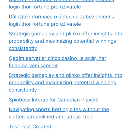
login thor fortune pro uživatele
Důležité informace o účtech a zabezpečení s
login thor fortune pro uživatele
Strategic gameplay and plinko offer insights into
probability and maximizing potential winnings
consistently
Qədim sərvətlər pinco casino ilə açılır, hər
fırlanma yeni şansdır
Strategic gameplay and plinko offer insights into
probability and maximizing potential winnings
consistently
Spinboss Interac for Canadian Players
Navigating sports betting sites without the
clutter: streamlined and stress-free
Test Post Created