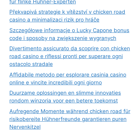
für flinke Hühner-Experten
Překvapivá strategie k vítězství v chicken road
casino a minimalizaci rizik pro hráče
Szczegółowe informacje o Lucky Capone bonus
code i sposoby na zwiększenie wygranych
Divertimento assicurato da scoprire con chicken
road casino e riflessi pronti per superare ogni
ostacolo stradale
Affidabile metodo per esplorare casinia casino
online e vincite incredibili ogni giorno
Duurzame oplossingen en slimme innovaties
rondom winzoria voor een betere toekomst
Aufregende Momente während chicken road für
risikobereite Hühnerfreunde garantieren puren
Nervenkitzel