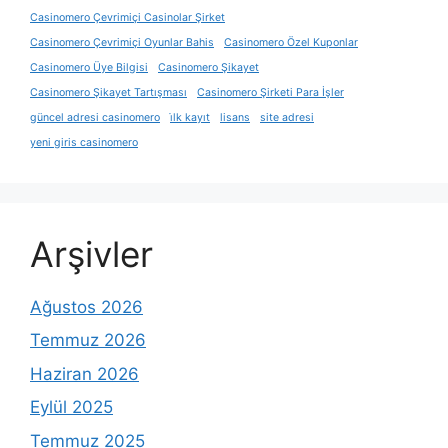
Casinomero Çevrimiçi Casinolar Şirket
Casinomero Çevrimiçi Oyunlar Bahis
Casinomero Özel Kuponlar
Casinomero Üye Bilgisi
Casinomero Şikayet
Casinomero Şikayet Tartışması
Casinomero Şirketi Para İşler
güncel adresi casinomero
i̇lk kayıt
lisans
site adresi
yeni giris casinomero
Arşivler
Ağustos 2026
Temmuz 2026
Haziran 2026
Eylül 2025
Temmuz 2025