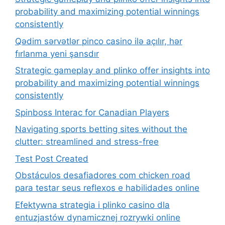
probability and maximizing potential winnings
consistently
Qədim sərvətlər pinco casino ilə açılır, hər
fırlanma yeni şansdır
Strategic gameplay and plinko offer insights into
probability and maximizing potential winnings
consistently
Spinboss Interac for Canadian Players
Navigating sports betting sites without the
clutter: streamlined and stress-free
Test Post Created
Obstáculos desafiadores com chicken road
para testar seus reflexos e habilidades online
Efektywna strategia i plinko casino dla
entuzjastów dynamicznej rozrywki online