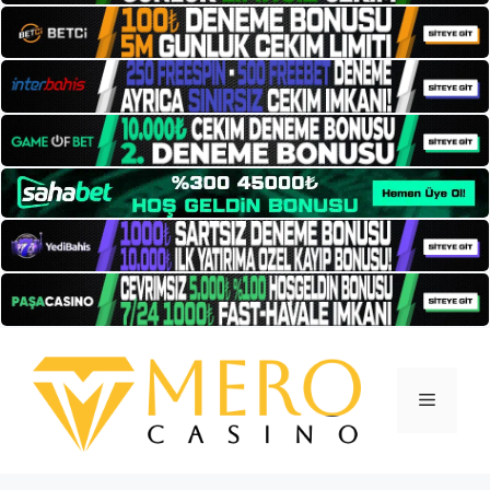
İçeriğe
atla
Menü