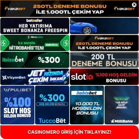
×
CASINOMERO GİRİŞ İÇİN TIKLAYINIZ!