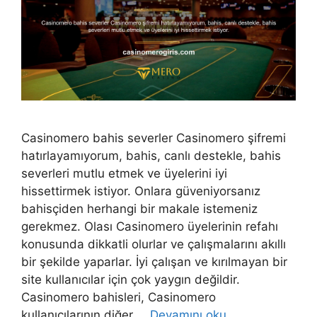
Casinomero bahis severler Casinomero şifremi
hatırlayamıyorum, bahis, canlı destekle, bahis
severleri mutlu etmek ve üyelerini iyi
hissettirmek istiyor. Onlara güveniyorsanız
bahisçiden herhangi bir makale istemeniz
gerekmez. Olası Casinomero üyelerinin refahı
konusunda dikkatli olurlar ve çalışmalarını akıllı
bir şekilde yaparlar. İyi çalışan ve kırılmayan bir
site kullanıcılar için çok yaygın değildir.
Casinomero bahisleri, Casinomero
kullanıcılarının diğer …
Devamını oku