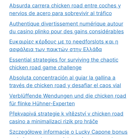
Absurda carrera chicken road entre coches y
nervios de acero para sobrevivir al tráfico
Authentique divertissement numérique autour
du casino plinko pour des gains considérables
Ευκαιρίες κέρδους με το needforslots και η
ασφάλεια των παικτών στην Ελλάδα
Essential strategies for surviving the chaotic
chicken road game challenge
Absoluta concentración al guiar la gallina a
través de chicken road y desafiar el caos vial
Verblüffende Wendungen und die chicken road
für flinke Hühner-Experten
Překvapivá strategie k vítězství v chicken road
casino a minimalizaci rizik pro hráče
Szczegółowe informacje o Lucky Capone bonus