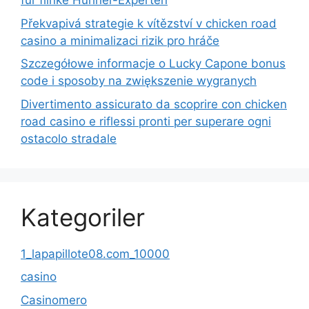
für flinke Hühner-Experten
Překvapivá strategie k vítězství v chicken road
casino a minimalizaci rizik pro hráče
Szczegółowe informacje o Lucky Capone bonus
code i sposoby na zwiększenie wygranych
Divertimento assicurato da scoprire con chicken
road casino e riflessi pronti per superare ogni
ostacolo stradale
Kategoriler
1_lapapillote08.com_10000
casino
Casinomero