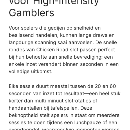
voor High‑Intensity
Gamblers
Voor spelers die gedijen op snelheid en
beslissend handelen, kunnen lange draws en
langdurige spanning saai aanvoelen. De snelle
rondes van Chicken Road slot passen perfect
bij hun behoefte aan snelle bevrediging: een
enkele inzet verandert binnen seconden in een
volledige uitkomst.
Elke sessie duurt meestal tussen de 20 en 60
seconden van inzet tot resultaat—een heel stuk
korter dan multi‑minuut slotrotaties of
handaantallen bij tafelspellen. Deze
beknoptheid stelt spelers in staat om meerdere
sessies te doen tijdens een lunchpauze of een
avondpendel, waardoor luie momenten worden