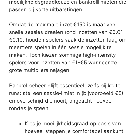
moeilijkheidsgraadkeuze en bankrolllimieten die
passen bij korte uitbarstingen.
Omdat de maximale inzet €150 is maar veel
snelle sessies draaien rond inzetten van €0.01–
€0.10, houden spelers vaak de inzetten laag om
meerdere spelen in één sessie mogelijk te
maken. Toch kiezen sommige high‑intensity
spelers voor inzetten van €1–€5 wanneer ze
grote multipliers najagen.
Bankrollbeheer blijft essentieel, zelfs bij korte
runs: stel een sessie‑limiet in (bijvoorbeeld €5)
en overschrijd die nooit, ongeacht hoeveel
rondes je speelt.
Kies je moeilijkheidsgraad op basis van
hoeveel stappen je comfortabel aankunt