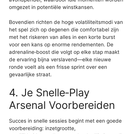
omgezet in potentiële winstkansen.
Bovendien richten de hoge volatiliteitsmodi van
het spel zich op degenen die comfortabel zijn
met het riskeren van alles in een korte burst
voor een kans op enorme rendementen. De
adrenaline‑boost die volgt op elke stap maakt
de ervaring bijna verslavend—elke nieuwe
ronde voelt als een frisse sprint over een
gevaarlijke straat.
4. Je Snelle‑Play
Arsenal Voorbereiden
Succes in snelle sessies begint met een goede
voorbereiding: inzetgrootte,