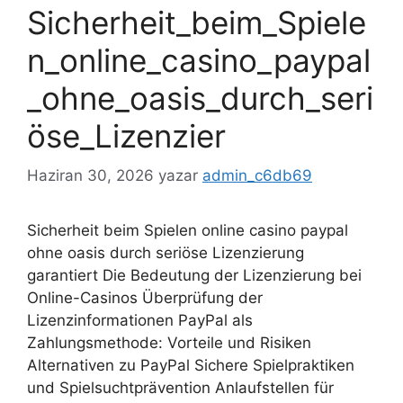
Sicherheit_beim_Spiele
n_online_casino_paypal
_ohne_oasis_durch_seri
öse_Lizenzier
Haziran 30, 2026
yazar
admin_c6db69
Sicherheit beim Spielen online casino paypal
ohne oasis durch seriöse Lizenzierung
garantiert Die Bedeutung der Lizenzierung bei
Online-Casinos Überprüfung der
Lizenzinformationen PayPal als
Zahlungsmethode: Vorteile und Risiken
Alternativen zu PayPal Sichere Spielpraktiken
und Spielsuchtprävention Anlaufstellen für