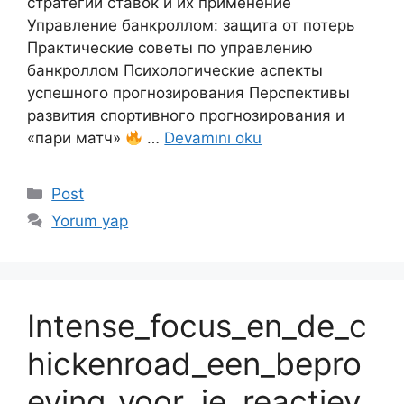
стратегий ставок и их применение
Управление банкроллом: защита от потерь
Практические советы по управлению
банкроллом Психологические аспекты
успешного прогнозирования Перспективы
развития спортивного прогнозирования и
«пари матч»
…
Devamını oku
Kategoriler
Post
Yorum yap
Intense_focus_en_de_c
hickenroad_een_bepro
eving_voor_je_reactiev