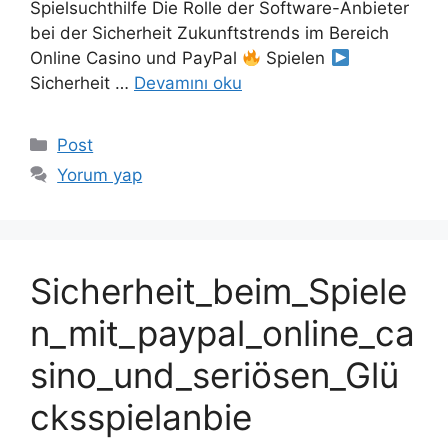
Spielsuchthilfe Die Rolle der Software-Anbieter
bei der Sicherheit Zukunftstrends im Bereich
Online Casino und PayPal
Spielen
Sicherheit …
Devamını oku
Kategoriler
Post
Yorum yap
Sicherheit_beim_Spiele
n_mit_paypal_online_ca
sino_und_seriösen_Glü
cksspielanbie