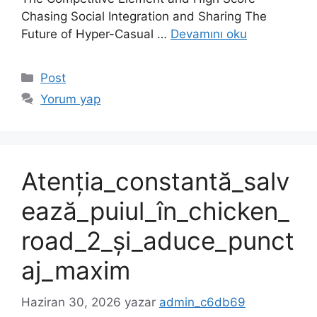
Chasing Social Integration and Sharing The
Future of Hyper-Casual …
Devamını oku
Kategoriler
Post
Yorum yap
Atenția_constantă_salv
ează_puiul_în_chicken_
road_2_și_aduce_punct
aj_maxim
Haziran 30, 2026
yazar
admin_c6db69