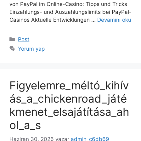
von PayPal im Online-Casino: Tipps und Tricks
Einzahlungs- und Auszahlungslimits bei PayPal-
Casinos Aktuelle Entwicklungen …
Devamını oku
Kategoriler
Post
Yorum yap
Figyelemre_méltó_kihív
ás_a_chickenroad_játé
kmenet_elsajátítása_ah
ol_a_s
Haziran 30, 2026
yazar
admin_c6db69