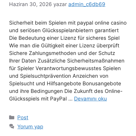
Haziran 30, 2026
yazar
admin_c6db69
Sicherheit beim Spielen mit paypal online casino
und seriösen Glücksspielanbietern garantiert
Die Bedeutung einer Lizenz für sicheres Spiel
Wie man die Gültigkeit einer Lizenz überprüft
Sichere Zahlungsmethoden und der Schutz
Ihrer Daten Zusätzliche Sicherheitsmaßnahmen
für Spieler Verantwortungsbewusstes Spielen
und Spielsuchtprävention Anzeichen von
Spielsucht und Hilfsangebote Bonusangebote
und ihre Bedingungen Die Zukunft des Online-
Glücksspiels mit PayPal …
Devamını oku
Kategoriler
Post
Yorum yap