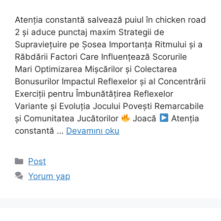
Atenția constantă salvează puiul în chicken road
2 și aduce punctaj maxim Strategii de
Supraviețuire pe Șosea Importanța Ritmului și a
Răbdării Factori Care Influențează Scorurile
Mari Optimizarea Mișcărilor și Colectarea
Bonusurilor Impactul Reflexelor și al Concentrării
Exerciții pentru Îmbunătățirea Reflexelor
Variante și Evoluția Jocului Povești Remarcabile
și Comunitatea Jucătorilor
Joacă
Atenția
constantă …
Devamını oku
Kategoriler
Post
Yorum yap