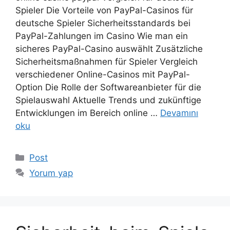
Spieler Die Vorteile von PayPal-Casinos für
deutsche Spieler Sicherheitsstandards bei
PayPal-Zahlungen im Casino Wie man ein
sicheres PayPal-Casino auswählt Zusätzliche
Sicherheitsmaßnahmen für Spieler Vergleich
verschiedener Online-Casinos mit PayPal-
Option Die Rolle der Softwareanbieter für die
Spielauswahl Aktuelle Trends und zukünftige
Entwicklungen im Bereich online …
Devamını
oku
Kategoriler
Post
Yorum yap