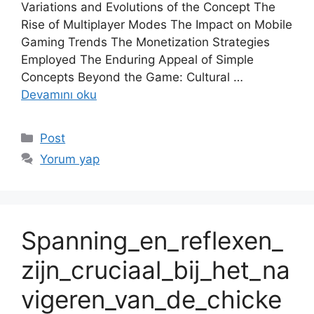
Variations and Evolutions of the Concept The
Rise of Multiplayer Modes The Impact on Mobile
Gaming Trends The Monetization Strategies
Employed The Enduring Appeal of Simple
Concepts Beyond the Game: Cultural …
Devamını oku
Kategoriler
Post
Yorum yap
Spanning_en_reflexen_
zijn_cruciaal_bij_het_na
vigeren_van_de_chicke