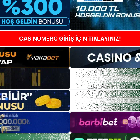
CASINOMERO GİRİŞ İÇİN TIKLAYINIZ!