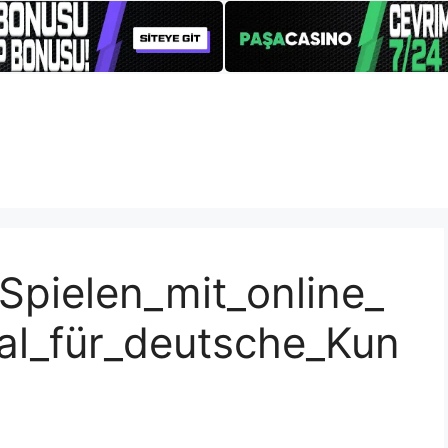
Spielen_mit_online_
al_für_deutsche_Kun