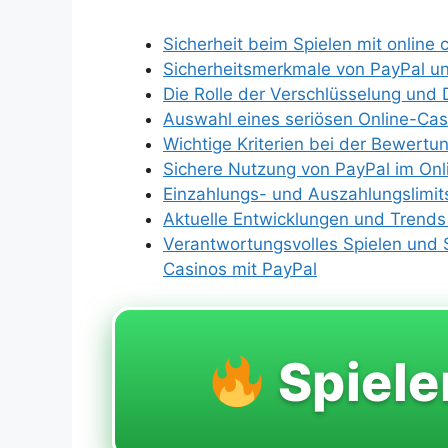
Sicherheit beim Spielen mit online 
Sicherheitsmerkmale von PayPal un
Die Rolle der Verschlüsselung und
Auswahl eines seriösen Online-Cas
Wichtige Kriterien bei der Bewertu
Sichere Nutzung von PayPal im Onl
Einzahlungs- und Auszahlungslimit
Aktuelle Entwicklungen und Trends
Verantwortungsvolles Spielen und S
Casinos mit PayPal
Spiel