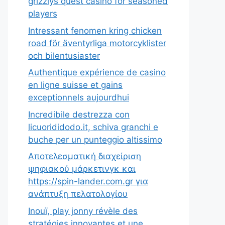
grizzlys quest casino for seasoned
players
Intressant fenomen kring chicken
road för äventyrliga motorcyklister
och bilentusiaster
Authentique expérience de casino
en ligne suisse et gains
exceptionnels aujourdhui
Incredibile destrezza con
licuorididodo.it, schiva granchi e
buche per un punteggio altissimo
Αποτελεσματική διαχείριση
ψηφιακού μάρκετινγκ και
https://spin-lander.com.gr για
ανάπτυξη πελατολογίου
Inouï, play jonny révèle des
stratégies innovantes et une