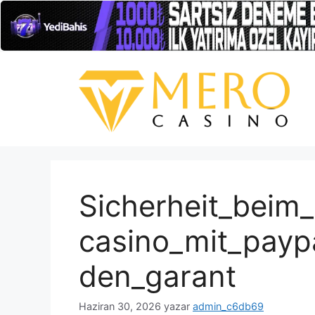
İçeriğe
atla
Sicherheit_beim_
casino_mit_payp
den_garant
Haziran 30, 2026
yazar
admin_c6db69