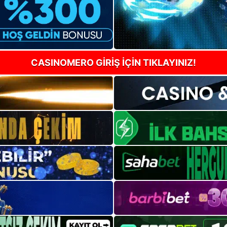
CASINOMERO GİRİŞ İÇİN TIKLAYINIZ!