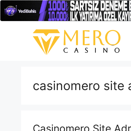
İçeriğe
atla
casinomero site 
Casinomero Site Adr