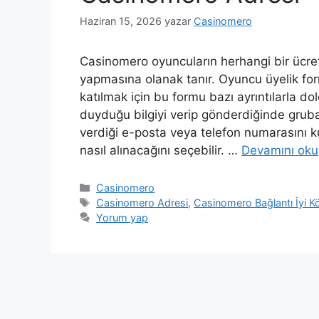
Haziran 15, 2026
yazar
Casinomero
Casinomero oyuncuların herhangi bir ücre
yapmasına olanak tanır. Oyuncu üyelik for
katılmak için bu formu bazı ayrıntılarla d
duyduğu bilgiyi verip gönderdiğinde gruba
verdiği e-posta veya telefon numarasını k
nasıl alınacağını seçebilir. …
Devamını oku
Kategoriler
Casinomero
Etiketler
Casinomero Adresi
,
Casinomero Bağlantı İyi K
Yorum yap