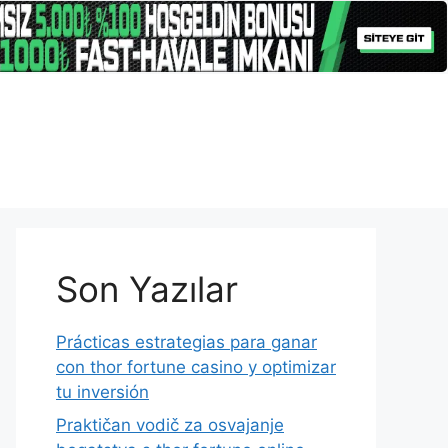
Son Yazılar
Prácticas estrategias para ganar
con thor fortune casino y optimizar
tu inversión
Praktičan vodič za osvajanje