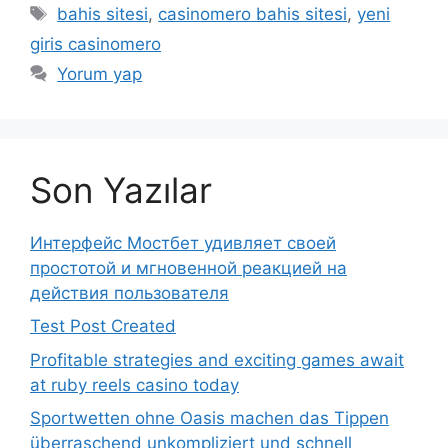
Etiketler
bahis sitesi
,
casinomero bahis sitesi
,
yeni
giris casinomero
Yorum yap
Son Yazılar
Интерфейс Мостбет удивляет своей
простотой и мгновенной реакцией на
действия пользователя
Test Post Created
Profitable strategies and exciting games await
at ruby reels casino today
Sportwetten ohne Oasis machen das Tippen
überraschend unkompliziert und schnell