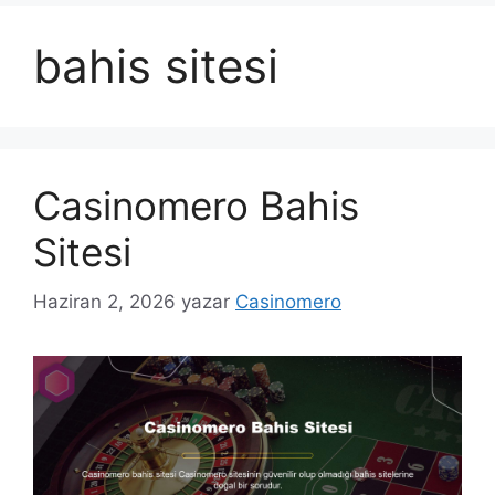
bahis sitesi
Casinomero Bahis
Sitesi
Haziran 2, 2026
yazar
Casinomero