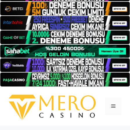
İçeriğe
atla
Menü