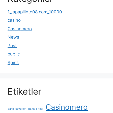
1_lapapillote08.com_10000
casino
Casinomero
News
Post
public
Spins
Etiketler
Casinomero
bahis severler
bahis sitesi