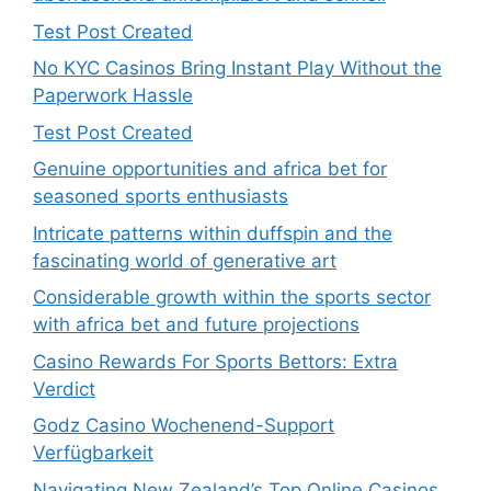
Test Post Created
No KYC Casinos Bring Instant Play Without the
Paperwork Hassle
Test Post Created
Genuine opportunities and africa bet for
seasoned sports enthusiasts
Intricate patterns within duffspin and the
fascinating world of generative art
Considerable growth within the sports sector
with africa bet and future projections
Casino Rewards For Sports Bettors: Extra
Verdict
Godz Casino Wochenend-Support
Verfügbarkeit
Navigating New Zealand’s Top Online Casinos