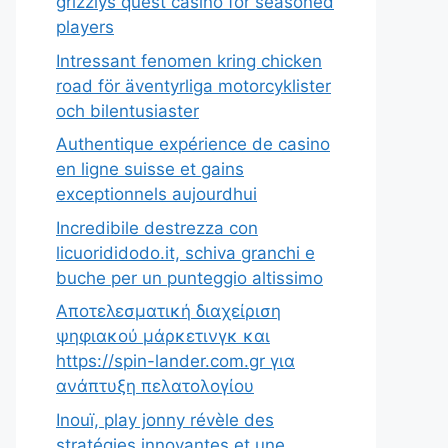
grizzlys quest casino for seasoned
players
Intressant fenomen kring chicken
road för äventyrliga motorcyklister
och bilentusiaster
Authentique expérience de casino
en ligne suisse et gains
exceptionnels aujourdhui
Incredibile destrezza con
licuorididodo.it, schiva granchi e
buche per un punteggio altissimo
Αποτελεσματική διαχείριση
ψηφιακού μάρκετινγκ και
https://spin-lander.com.gr για
ανάπτυξη πελατολογίου
Inouï, play jonny révèle des
stratégies innovantes et une