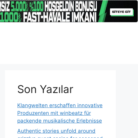
Son Yazılar
Klangwelten erschaffen innovative
Produzenten mit winbeatz für
packende musikalische Erlebnisse
Authentic stories unfold around