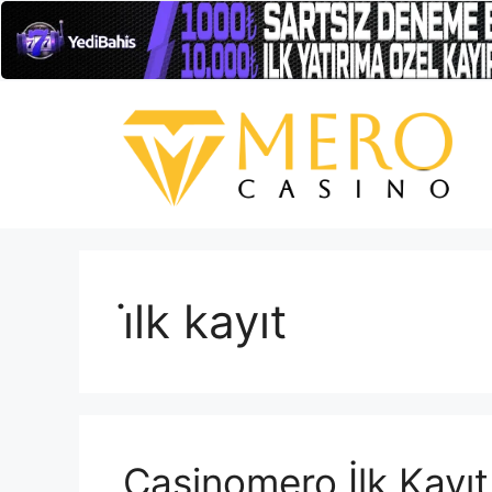
İçeriğe
atla
i̇lk kayıt
Casinomero İlk Kayıt