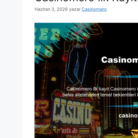
Haziran 3, 2026
yazar
Casinomero