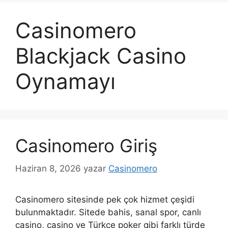
Casinomero
Blackjack Casino
Oynamayı
Casinomero Giriş
Haziran 8, 2026
yazar
Casinomero
Casinomero sitesinde pek çok hizmet çeşidi
bulunmaktadır. Sitede bahis, sanal spor, canlı
casino, casino ve Türkçe poker gibi farklı türde