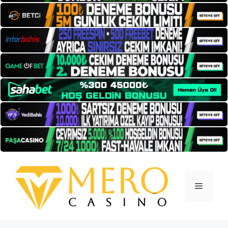
İçeriğe
atla
Menü