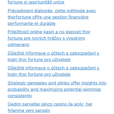
fortune și oportunități unice
Précisément élaborée, cette méthode avec
thorfortune offre une gestion financière
performante et durable
Príležitosti online kasín a no deposit thor
fortune pre nových hráčov s vysokými
odmenami
Důležité informace o účtech a zabezpečení s
login thor fortune pro uživatele
Důležité informace o účtech a zabezpečení s
login thor fortune pro uživatele
Strategic gameplay and plinko offer insights into
probability and maximizing potential winnings
consistently
Qədim sərvətlər pinco casino ilə açılır, hər
fırlanma yeni şansdır