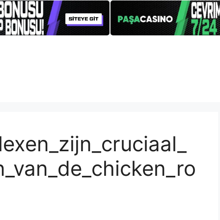
exen_zijn_cruciaal_
n_van_de_chicken_ro