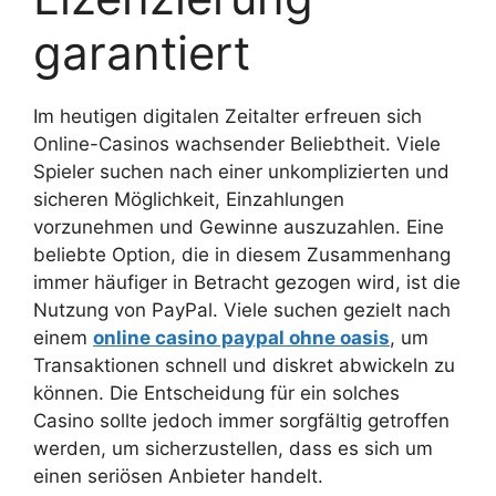
garantiert
Im heutigen digitalen Zeitalter erfreuen sich
Online-Casinos wachsender Beliebtheit. Viele
Spieler suchen nach einer unkomplizierten und
sicheren Möglichkeit, Einzahlungen
vorzunehmen und Gewinne auszuzahlen. Eine
beliebte Option, die in diesem Zusammenhang
immer häufiger in Betracht gezogen wird, ist die
Nutzung von PayPal. Viele suchen gezielt nach
einem
online casino paypal ohne oasis
, um
Transaktionen schnell und diskret abwickeln zu
können. Die Entscheidung für ein solches
Casino sollte jedoch immer sorgfältig getroffen
werden, um sicherzustellen, dass es sich um
einen seriösen Anbieter handelt.