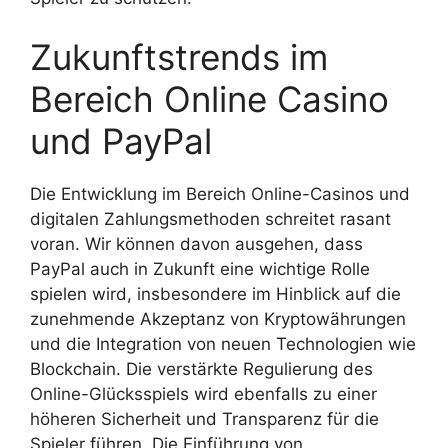
Zukunftstrends im
Bereich Online Casino
und PayPal
Die Entwicklung im Bereich Online-Casinos und
digitalen Zahlungsmethoden schreitet rasant
voran. Wir können davon ausgehen, dass
PayPal auch in Zukunft eine wichtige Rolle
spielen wird, insbesondere im Hinblick auf die
zunehmende Akzeptanz von Kryptowährungen
und die Integration von neuen Technologien wie
Blockchain. Die verstärkte Regulierung des
Online-Glücksspiels wird ebenfalls zu einer
höheren Sicherheit und Transparenz für die
Spieler führen. Die Einführung von