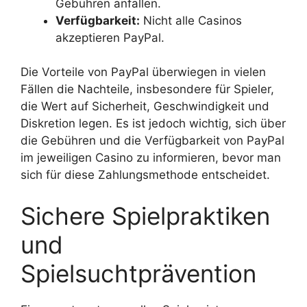
Gebühren anfallen.
Verfügbarkeit:
Nicht alle Casinos
akzeptieren PayPal.
Die Vorteile von PayPal überwiegen in vielen
Fällen die Nachteile, insbesondere für Spieler,
die Wert auf Sicherheit, Geschwindigkeit und
Diskretion legen. Es ist jedoch wichtig, sich über
die Gebühren und die Verfügbarkeit von PayPal
im jeweiligen Casino zu informieren, bevor man
sich für diese Zahlungsmethode entscheidet.
Sichere Spielpraktiken
und
Spielsuchtprävention