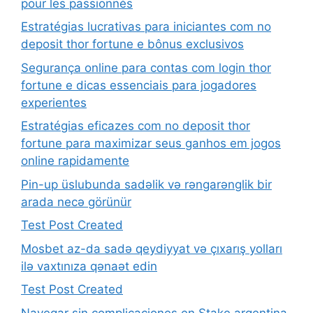
pour les passionnés
Estratégias lucrativas para iniciantes com no
deposit thor fortune e bônus exclusivos
Segurança online para contas com login thor
fortune e dicas essenciais para jogadores
experientes
Estratégias eficazes com no deposit thor
fortune para maximizar seus ganhos em jogos
online rapidamente
Pin-up üslubunda sadəlik və rəngarənglik bir
arada necə görünür
Test Post Created
Mosbet az-da sadə qeydiyyat və çıxarış yolları
ilə vaxtınıza qənaət edin
Test Post Created
Navegar sin complicaciones en Stake argentina