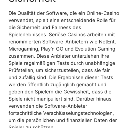
Die Qualität der Software, die ein Online-Casino
verwendet, spielt eine entscheidende Rolle für
die Sicherheit und Fairness des
Spielerlebnisses. Seriöse Casinos arbeiten mit
renommierten Software-Anbietern wie NetEnt,
Microgaming, Play’n GO und Evolution Gaming
zusammen. Diese Anbieter unterziehen ihre
Spiele regelmäßigen Tests durch unabhängige
Prüfstellen, um sicherzustellen, dass sie fair
und zufällig sind. Die Ergebnisse dieser Tests
werden öffentlich zugänglich gemacht und
geben den Spielern die Gewissheit, dass die
Spiele nicht manipuliert sind. Darüber hinaus
verwenden die Software-Anbieter
fortschrittliche Verschlüsselungstechnologien,
um die persönlichen und finanziellen Daten der
Spieler zu schützen.