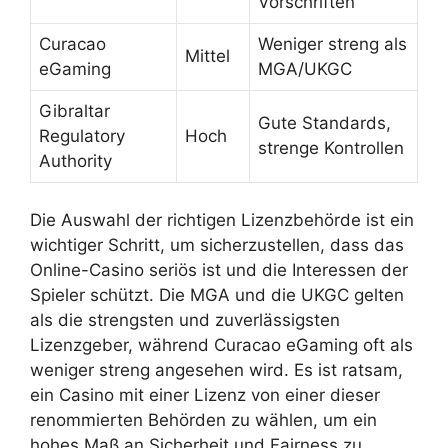
Vorschriften
Curacao
Weniger streng als
Mittel
eGaming
MGA/UKGC
Gibraltar
Gute Standards,
Regulatory
Hoch
strenge Kontrollen
Authority
Die Auswahl der richtigen Lizenzbehörde ist ein
wichtiger Schritt, um sicherzustellen, dass das
Online-Casino seriös ist und die Interessen der
Spieler schützt. Die MGA und die UKGC gelten
als die strengsten und zuverlässigsten
Lizenzgeber, während Curacao eGaming oft als
weniger streng angesehen wird. Es ist ratsam,
ein Casino mit einer Lizenz von einer dieser
renommierten Behörden zu wählen, um ein
hohes Maß an Sicherheit und Fairness zu