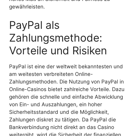
gewährleisten.
PayPal als
Zahlungsmethode:
Vorteile und Risiken
PayPal ist eine der weltweit bekanntesten und
am weitesten verbreiteten Online-
Zahlungsmethoden. Die Nutzung von PayPal in
Online-Casinos bietet zahlreiche Vorteile. Dazu
gehören die schnelle und einfache Abwicklung
von Ein- und Auszahlungen, ein hoher
Sicherheitsstandard und die Möglichkeit,
Zahlungen diskret zu tätigen. Da PayPal die
Bankverbindung nicht direkt an das Casino
weitergibt, wird die Sicherheit der finanziellen