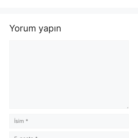
Yorum yapın
Yorum
İsim
E-