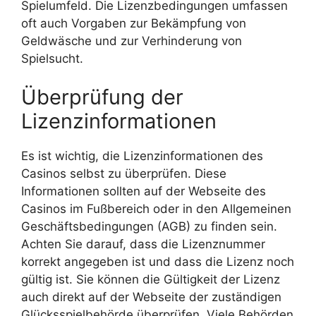
Spielumfeld. Die Lizenzbedingungen umfassen
oft auch Vorgaben zur Bekämpfung von
Geldwäsche und zur Verhinderung von
Spielsucht.
Überprüfung der
Lizenzinformationen
Es ist wichtig, die Lizenzinformationen des
Casinos selbst zu überprüfen. Diese
Informationen sollten auf der Webseite des
Casinos im Fußbereich oder in den Allgemeinen
Geschäftsbedingungen (AGB) zu finden sein.
Achten Sie darauf, dass die Lizenznummer
korrekt angegeben ist und dass die Lizenz noch
gültig ist. Sie können die Gültigkeit der Lizenz
auch direkt auf der Webseite der zuständigen
Glücksspielbehörde überprüfen. Viele Behörden