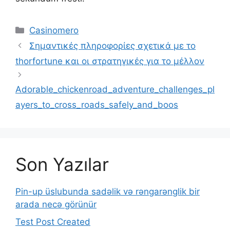
Kategoriler
Casinomero
Σημαντικές πληροφορίες σχετικά με το
thorfortune και οι στρατηγικές για το μέλλον
Adorable_chickenroad_adventure_challenges_pl
ayers_to_cross_roads_safely_and_boos
Son Yazılar
Pin-up üslubunda sadəlik və rəngarənglik bir
arada necə görünür
Test Post Created