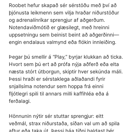
Roobet hefur skapað sér sérstöðu með því að
þjónusta leikmenn sem vilja hraðar niðurstöður
og adrenalínríkar sprengjur af aðgerðum.
Notendaviðmótið er glæsilegt, með hreinni
uppsetningu sem beinist beint að aðgerðinni—
engin endalaus valmynd eða flókin innleiðing.
Þegar þú smellir á “Play,” byrjar klukkan að ticka.
Hvort sem þú ert að prófa nýja aðferð eða elta
næsta stórt útborgun, skiptir hver sekúnda máli.
Þessi hraði er sérstaklega aðlaðandi fyrir
snjallsíma notendur sem hoppa frá einni
fljótlegri spili til annars milli kaffihléa eða á
ferðalagi.
Hönnunin nýtir sér stuttar sprengjur: eitt
veðmál, strax niðurstaða, síðan val um að spila
aftur eða taka út. Þessi háa tíðni haldast þér