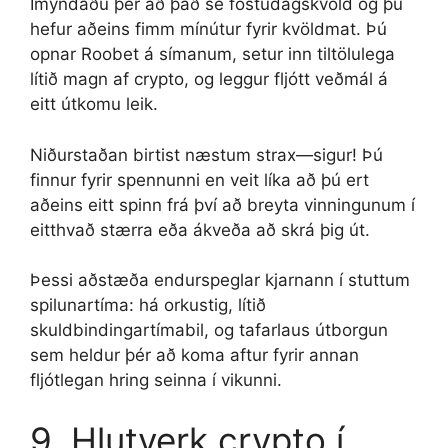
Ímyndaðu þér að það sé föstudagskvöld og þú
hefur aðeins fimm mínútur fyrir kvöldmat. Þú
opnar Roobet á símanum, setur inn tiltölulega
lítið magn af crypto, og leggur fljótt veðmál á
eitt útkomu leik.
Niðurstaðan birtist næstum strax—sigur! Þú
finnur fyrir spennunni en veit líka að þú ert
aðeins eitt spinn frá því að breyta vinningunum í
eitthvað stærra eða ákveða að skrá þig út.
Þessi aðstæða endurspeglar kjarnann í stuttum
spilunartíma: há orkustig, lítið
skuldbindingartímabil, og tafarlaus útborgun
sem heldur þér að koma aftur fyrir annan
fljótlegan hring seinna í vikunni.
9. Hlutverk crypto í