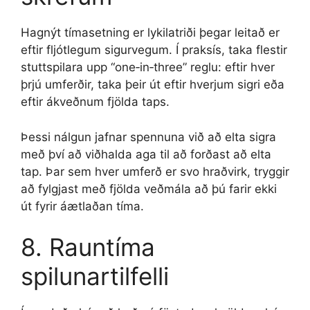
Hagnýt tímasetning er lykilatriði þegar leitað er
eftir fljótlegum sigurvegum. Í praksís, taka flestir
stuttspilara upp “one‑in‑three” reglu: eftir hver
þrjú umferðir, taka þeir út eftir hverjum sigri eða
eftir ákveðnum fjölda taps.
Þessi nálgun jafnar spennuna við að elta sigra
með því að viðhalda aga til að forðast að elta
tap. Þar sem hver umferð er svo hraðvirk, tryggir
að fylgjast með fjölda veðmála að þú farir ekki
út fyrir áætlaðan tíma.
8. Rauntíma
spilunartilfelli