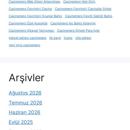
Casinomero Web Sitesi Anlaşılması
Casinomero Yeni Giriş
Casinomero Çevrimiçi Casino
Casinomero Çevrimiçi Casinolar Şirket
Casinomero Çevrimiçi Oyunlar Bahis
Casinomero Çeşitli Sektör Bahis
Casinomero Özel Kuponlar
Casinomero İos Bahis Kolaylığı
Casinomero Şikayet Tartışması
Casinomero Şirketi Para İşler
güncel adresi casinomero
i̇lk kayıt
lisans
site adresi
yeni giris casinomero
Arşivler
Ağustos 2026
Temmuz 2026
Haziran 2026
Eylül 2025