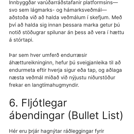
Innbyggðar varúðarráðstafanir platformsins—
svo sem lágmarks- og hámarksveðmál—
aðstoða við að halda veðmálum í skefjum. Með
því að halda sig innan þessara marka getur þú
notið stöðugrar spilunar án þess að vera í hættu
á stórtapi.
Þar sem hver umferð endurræsir
áhættureikninginn, hefur þú sveigjanleika til að
endurmeta eftir hverja sigur eða tap, og aðlaga
næsta veðmál miðað við nýjustu niðurstöður
frekar en langtímahugmyndir.
6. Fljótlegar
ábendingar (Bullet List)
Hér eru þrjár hagnýtar ráðleggingar fyrir