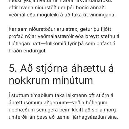
Þessi lykkja hvetur til hraðrar ákvarðanatöku:
eftir hverja niðurstöðu er þér boðið annað
veðmál eða möguleiki á að taka út vinningana.
Þar sem niðurstöður eru strax, getur þú fljótt
prófað nýjar veðmálastærðir eða breytt stefnu á
fljótlegan hátt—fullkomið fyrir þá sem þrífast á
hraðri endurgjöf.
5. Að stjórna áhættu á
nokkrum mínútum
Í stuttum tímabilum taka leikmenn oft stjórn á
áhættusömum aðgerðum—veðja hóflegum
upphæðum sem gera þeim kleift að spila mörg
umferðir án þess að tæma fjárhagsáætlun sína.