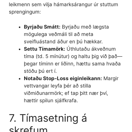
leikmenn sem vilja hámarksárangur úr stuttum
sprengingum:
Byrjaðu Smátt:
Byrjaðu með lægsta
mögulega veðmáli til að meta
sveifluástand áður en þú hækkar.
Settu Tímamörk:
Úthlutaðu ákveðnum
tíma (td. 5 mínútur) og haltu þig við það—
þegar tíminn er liðinn, hættu sama hvaða
stöðu þú ert í.
Notaðu Stop‑Loss eiginleikann:
Margir
vettvangar leyfa þér að stilla
viðmiðunarmörk; ef tap þitt nær því,
hættir spilun sjálfkrafa.
7. Tímasetning á
skrefum