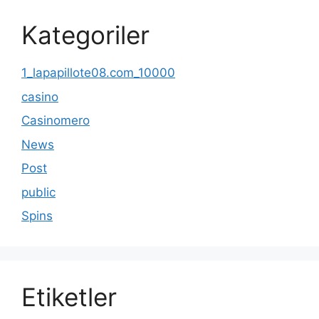
Kategoriler
1_lapapillote08.com_10000
casino
Casinomero
News
Post
public
Spins
Etiketler