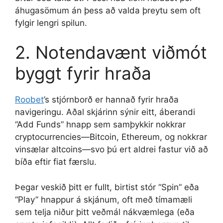
áhugasömum án þess að valda þreytu sem oft
fylgir lengri spilun.
2. Notendavænt viðmót
byggt fyrir hraða
Roobet
’s stjórnborð er hannað fyrir hraða
navigeringu. Aðal skjárinn sýnir eitt, áberandi
“Add Funds” hnapp sem samþykkir nokkrar
cryptocurrencies—Bitcoin, Ethereum, og nokkrar
vinsælar altcoins—svo þú ert aldrei fastur við að
bíða eftir fiat færslu.
Þegar veskið þitt er fullt, birtist stór “Spin” eða
“Play” hnappur á skjánum, oft með tímamæli
sem telja niður þitt veðmál nákvæmlega (eða