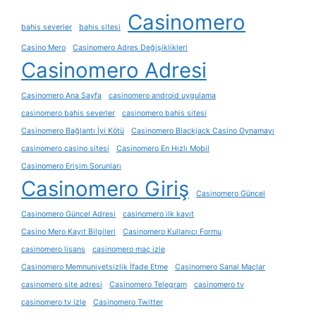
Casinomero
bahis severler
bahis sitesi
Casino Mero
Casinomero Adres Değişiklikleri
Casinomero Adresi
Casinomero Ana Sayfa
casinomero android uygulama
casinomero bahis severler
casinomero bahis sitesi
Casinomero Bağlantı İyi Kötü
Casinomero Blackjack Casino Oynamayı
casinomero casino sitesi
Casinomero En Hızlı Mobil
Casinomero Erişim Sorunları
Casinomero Giriş
Casinomero Güncel
Casinomero Güncel Adresi
casinomero i̇lk kayıt
Casino Mero Kayıt Bilgileri
Casinomero Kullanıcı Formu
casinomero lisans
casinomero maç izle
Casinomero Memnuniyetsizlik İfade Etme
Casinomero Sanal Maçlar
casinomero site adresi
Casinomero Telegram
casinomero tv
casinomero tv izle
Casinomero Twitter