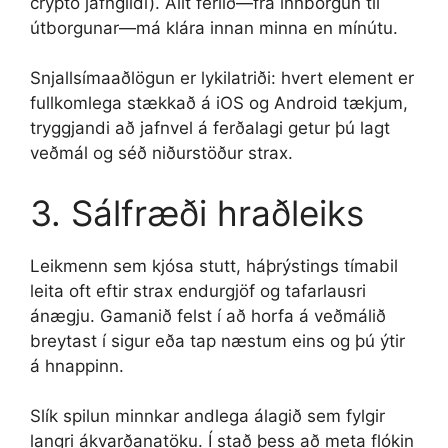
crypto jafngildi). Allt ferlið—frá innborgun til
útborgunar—má klára innan minna en mínútu.
Snjallsímaaðlögun er lykilatriði: hvert element er
fullkomlega stækkað á iOS og Android tækjum,
tryggjandi að jafnvel á ferðalagi getur þú lagt
veðmál og séð niðurstöður strax.
3. Sálfræði hraðleiks
Leikmenn sem kjósa stutt, háþrýstings tímabil
leita oft eftir strax endurgjöf og tafarlausri
ánægju. Gamanið felst í að horfa á veðmálið
breytast í sigur eða tap næstum eins og þú ýtir
á hnappinn.
Slík spilun minnkar andlega álagið sem fylgir
langri ákvarðanatöku. Í stað þess að meta flókin