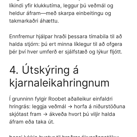
líkindi yfir klukkutíma, leggur þú veðmál og
heldur áfram—með skarpa einbeitingu og
takmarkaðri áhættu.
Ennfremur hjálpar hraði þessara tímabila til að
halda stjórn: þú ert minna líklegur til að ofgera
þér því hver umferð er sjálfstæð og lýkur fljótt.
4. Útskýring á
kjarnaleikahringnum
Í grunninn fylgir Roobet aðalleikur einfaldri
hringrás: leggja veðmál → horfa á niðurstöðuna
skjótast fram → ákveða hvort þú viljir halda
áfram eða taka út.