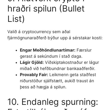
hraðri spilun (Bullet
List)
Valið á cryptocurrency sem aðal
fjármögnunaraðferð býður upp á sérstakar kosti:
Engar Meðhöndlunartímar:
Færslur
gerast á sekúndum í stað daga.
Lágir Gjöld:
Viðskiptakostnaður er lágur
miðað við hefðbundnar bankaaðferðir.
Provably Fair:
Leikmenn geta staðfest
niðurstöður sjálfstætt, aukið traust án
þess að hægja á spilun.
10. Endanleg spurning: