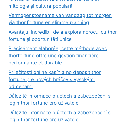
mitologie și cultura populară
Vermogenstoename van vandaag tot morgen
via thor fortune en slimme planning
Avantajul incredibil de a explora norocul cu thor
fortune și oportunități unice
Précisément élaborée, cette méthode avec
thorfortune offre une gestion financière
performante et durable
Príležitosti online kasín a no deposit thor
fortune pre nových hráčov s vysokými
odmenami
Důležité informace o účtech a zabezpečení s
login thor fortune pro uživatele
Důležité informace o účtech a zabezpečení s
login thor fortune pro uživatele