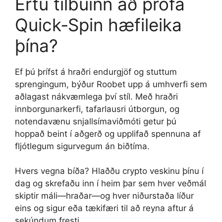
Ertu tilbúinn að prófa
Quick‑Spin hæfileika
þína?
Ef þú þrífst á hraðri endurgjöf og stuttum
sprengingum, býður Roobet upp á umhverfi sem
aðlagast nákvæmlega því stíl. Með hraðri
innborgunarkerfi, tafarlausri útborgun, og
notendavænu snjallsímaviðmóti getur þú
hoppað beint í aðgerð og upplifað spennuna af
fljótlegum sigurvegum án biðtíma.
Hvers vegna bíða? Hlaððu crypto veskinu þínu í
dag og skrefaðu inn í heim þar sem hver veðmál
skiptir máli—hraðar—og hver niðurstaða líður
eins og sigur eða tækifæri til að reyna aftur á
sekúndum fresti.