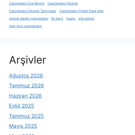
Casinomero Üye Bilgisi
Casinomero Şikayet
Casinomero Şikayet Tartışması
Casinomero Şirketi Para İşler
güncel adresi casinomero
i̇lk kayıt
lisans
site adresi
yeni giris casinomero
Arşivler
Ağustos 2026
Temmuz 2026
Haziran 2026
Eylül 2025
Temmuz 2025
Mayıs 2025