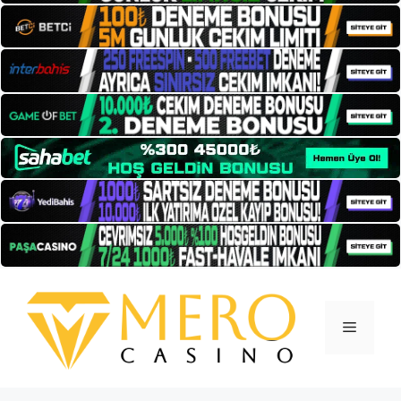
İçeriğe
atla
Menü