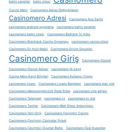
bahis severler
bahis sitesi
Casino Mero
Casinomero Adres Değişiklikleri
Casinomero Adresi
Casinomero Ana Sayfa
casinomero android uygulama
casinomero bahis severler
casinomero bahis sitesi
Casinomero Bağlantı İyi Kötü
Casinomero Blackjack Casino Oynamayı
casinomero casino sitesi
Casinomero En Hızlı Mobil
Casinomero Erişim Sorunları
Casinomero Giriş
Casinomero Güncel
Casinomero Güncel Adresi
casinomero i̇lk kayıt
Casino Mero Kayıt Bilgileri
Casinomero Kullanıcı Formu
casinomero lisans
Casinomero Lisans Belgeleri
casinomero maç izle
Casinomero Memnuniyetsizlik İfade Etme
casinomero site adresi
Casinomero Telegram
casinomero tv
casinomero tv izle
Casinomero Twitter
Casinomero Web Sitesi Anlaşılması
Casinomero Yeni Giriş
Casinomero Çevrimiçi Casino
Casinomero Çevrimiçi Casinolar Şirket
Casinomero Çevrimiçi Oyunlar Bahis
Casinomero Özel Kuponlar