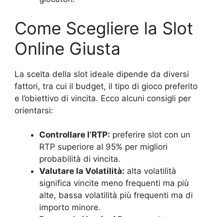
Come Scegliere la Slot
Online Giusta
La scelta della slot ideale dipende da diversi
fattori, tra cui il budget, il tipo di gioco preferito
e l’obiettivo di vincita. Ecco alcuni consigli per
orientarsi:
Controllare l’RTP:
preferire slot con un
RTP superiore al 95% per migliori
probabilità di vincita.
Valutare la Volatilità:
alta volatilità
significa vincite meno frequenti ma più
alte, bassa volatilità più frequenti ma di
importo minore.