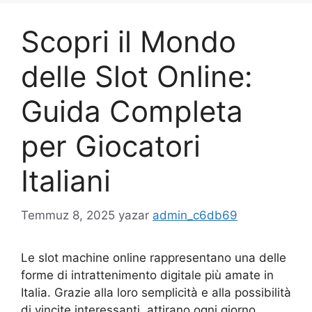
Scopri il Mondo
delle Slot Online:
Guida Completa
per Giocatori
Italiani
Temmuz 8, 2025
yazar
admin_c6db69
Le slot machine online rappresentano una delle
forme di intrattenimento digitale più amate in
Italia. Grazie alla loro semplicità e alla possibilità
di vincite interessanti, attirano ogni giorno