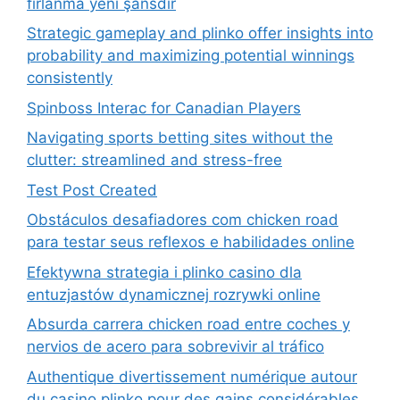
fırlanma yeni şansdır
Strategic gameplay and plinko offer insights into
probability and maximizing potential winnings
consistently
Spinboss Interac for Canadian Players
Navigating sports betting sites without the
clutter: streamlined and stress-free
Test Post Created
Obstáculos desafiadores com chicken road
para testar seus reflexos e habilidades online
Efektywna strategia i plinko casino dla
entuzjastów dynamicznej rozrywki online
Absurda carrera chicken road entre coches y
nervios de acero para sobrevivir al tráfico
Authentique divertissement numérique autour
du casino plinko pour des gains considérables