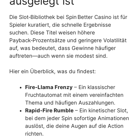
ausgelegt ist
Die Slot‑Bibliothek bei Spin Better Casino ist für
Spieler kuratiert, die schnelle Ergebnisse
suchen. Diese Titel weisen höhere
Payback‑Prozentsätze und geringere Volatilität
auf, was bedeutet, dass Gewinne häufiger
auftreten—auch wenn sie modest sind.
Hier ein Überblick, was du findest:
Fire‑Llama Frenzy
– Ein klassischer
Fruchtautomat mit einem vereinfachten
Thema und häufigen Auszahlungen.
Rapid‑Fire Rumble
– Ein kinetischer Slot,
bei dem jeder Spin sofortige Animationen
auslöst, die deine Augen auf die Action
richten.