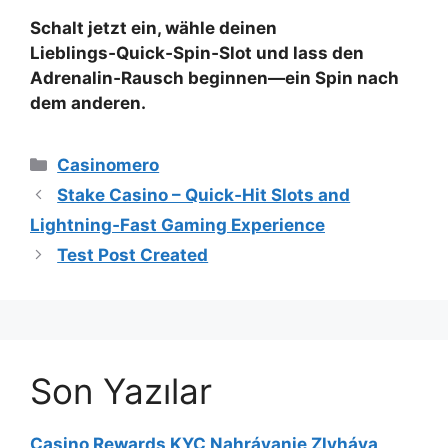
Schalt jetzt ein, wähle deinen
Lieblings‑Quick‑Spin‑Slot und lass den
Adrenalin‑Rausch beginnen—ein Spin nach
dem anderen.
Kategoriler
Casinomero
Stake Casino – Quick‑Hit Slots and
Lightning‑Fast Gaming Experience
Test Post Created
Son Yazılar
Casino Rewards KYC Nahrávanie Zlyháva