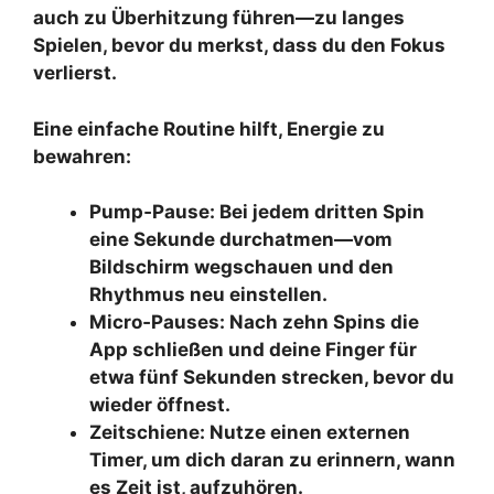
auch zu Überhitzung führen—zu langes
Spielen, bevor du merkst, dass du den Fokus
verlierst.
Eine einfache Routine hilft, Energie zu
bewahren:
Pump‑Pause:
Bei jedem dritten Spin
eine Sekunde durchatmen—vom
Bildschirm wegschauen und den
Rhythmus neu einstellen.
Micro‑Pauses:
Nach zehn Spins die
App schließen und deine Finger für
etwa fünf Sekunden strecken, bevor du
wieder öffnest.
Zeitschiene:
Nutze einen externen
Timer, um dich daran zu erinnern, wann
es Zeit ist, aufzuhören.