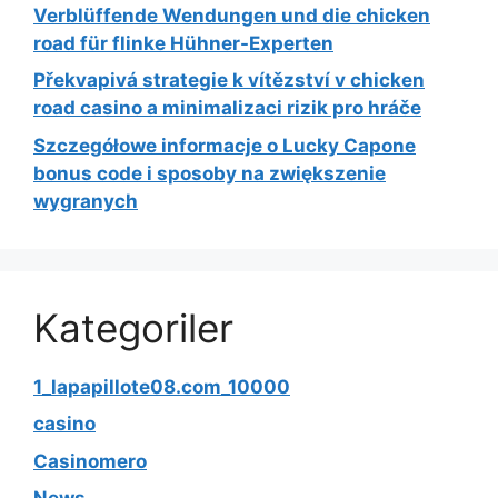
Verblüffende Wendungen und die chicken
road für flinke Hühner-Experten
Překvapivá strategie k vítězství v chicken
road casino a minimalizaci rizik pro hráče
Szczegółowe informacje o Lucky Capone
bonus code i sposoby na zwiększenie
wygranych
Kategoriler
1_lapapillote08.com_10000
casino
Casinomero