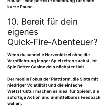
Hause—eine perfekte Belohnung für seine
kurze Pause.
10. Bereit für dein
eigenes
Quick‑Fire‑Abenteuer?
Wenn du schnelle Nervenkitzel ohne die
Verpflichtung langer Spielzeiten suchst, ist
Spin Better Casino dein nächster Halt.
Der mobile Fokus der Plattform, die Slots mit
niedriger Volatilität und die einfache
Wettstruktur machen es ideal für Spieler, die
sofortige Action und unmittelbares Feedback
wollen.