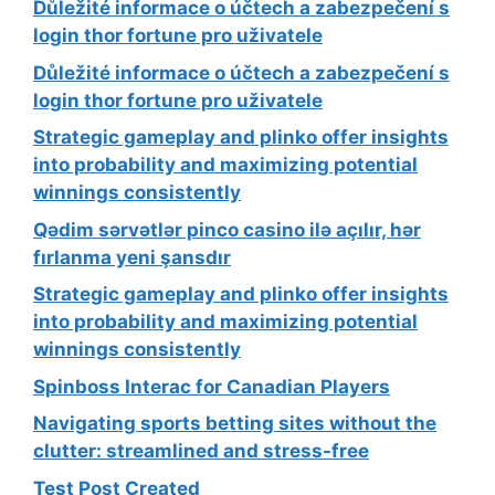
Důležité informace o účtech a zabezpečení s
login thor fortune pro uživatele
Důležité informace o účtech a zabezpečení s
login thor fortune pro uživatele
Strategic gameplay and plinko offer insights
into probability and maximizing potential
winnings consistently
Qədim sərvətlər pinco casino ilə açılır, hər
fırlanma yeni şansdır
Strategic gameplay and plinko offer insights
into probability and maximizing potential
winnings consistently
Spinboss Interac for Canadian Players
Navigating sports betting sites without the
clutter: streamlined and stress-free
Test Post Created