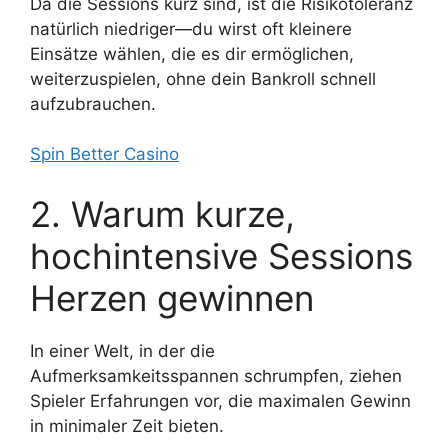
Da die Sessions kurz sind, ist die Risikotoleranz
natürlich niedriger—du wirst oft kleinere
Einsätze wählen, die es dir ermöglichen,
weiterzuspielen, ohne dein Bankroll schnell
aufzubrauchen.
Spin Better Casino
2. Warum kurze,
hochintensive Sessions
Herzen gewinnen
In einer Welt, in der die
Aufmerksamkeitsspannen schrumpfen, ziehen
Spieler Erfahrungen vor, die maximalen Gewinn
in minimaler Zeit bieten.