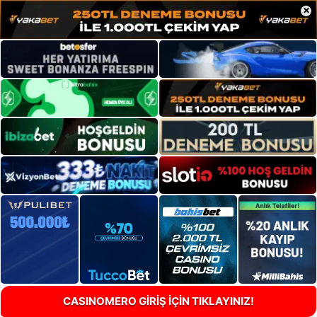
×
CASINOMERO GİRİŞ İÇİN TIKLAYINIZ!