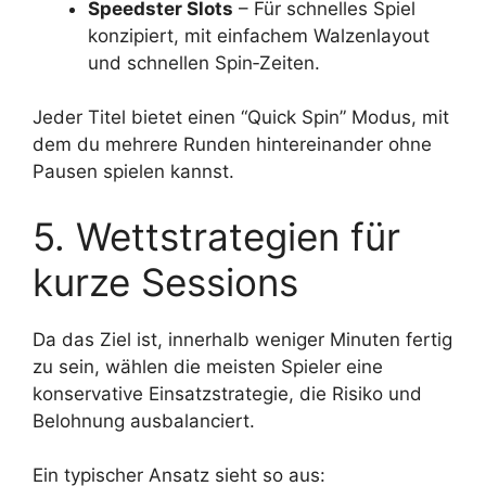
Speedster Slots
– Für schnelles Spiel
konzipiert, mit einfachem Walzenlayout
und schnellen Spin‑Zeiten.
Jeder Titel bietet einen “Quick Spin” Modus, mit
dem du mehrere Runden hintereinander ohne
Pausen spielen kannst.
5. Wettstrategien für
kurze Sessions
Da das Ziel ist, innerhalb weniger Minuten fertig
zu sein, wählen die meisten Spieler eine
konservative Einsatzstrategie, die Risiko und
Belohnung ausbalanciert.
Ein typischer Ansatz sieht so aus: