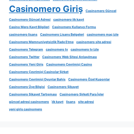
Casinomero Giriş
Casinomero Güncel
Casinomero Güncel Adresi
casinomero i̇lk kayıt
Casino Mero Kayıt Bilgileri
Casinomero Kullanıcı Formu
casinomero lisans
Casinomero Lisans Belgeleri
casinomero maç izle
Casinomero Memnuniyetsizlik İfade Etme
casinomero site adresi
Casinomero Telegram
casinomero tv
casinomero tv izle
Casinomero Twitter
Casinomero Web Sitesi Anlaşılması
Casinomero Yeni Giriş
Casinomero Çevrimiçi Casino
Casinomero Çevrimiçi Casinolar Şirket
Casinomero Çevrimiçi Oyunlar Bahis
Casinomero Özel Kuponlar
Casinomero Üye Bilgisi
Casinomero Şikayet
Casinomero Şikayet Tartışması
Casinomero Şirketi Para İşler
güncel adresi casinomero
i̇lk kayıt
lisans
site adresi
yeni giris casinomero