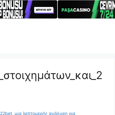
_στοιχημάτων_και_2
22bet, μια λεπτομερής ανάλυση για