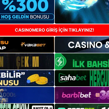
CASINOMERO GİRİŞ İÇİN TIKLAYINIZ!