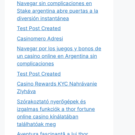
Navegar sin complicaciones en
Stake argentina abre puertas a la
diversión instantánea
Test Post Created
Casinomero Adresi
Navegar por los juegos y bonos de
un casino online en Argentina sin
complicaciones
Test Post Created
Casino Rewards KYC Nahrávanie
Zlyháva
Szórakoztató nyerőgépek és
izgalmas funkciók a thor fortune
online casino kínálatában
találhatóak meg
Aventura fascinantă a lui thor