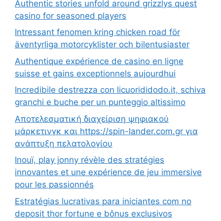
Authentic stories unfold around grizzlys quest
casino for seasoned players
Intressant fenomen kring chicken road för
äventyrliga motorcyklister och bilentusiaster
Authentique expérience de casino en ligne
suisse et gains exceptionnels aujourdhui
Incredibile destrezza con licuorididodo.it, schiva
granchi e buche per un punteggio altissimo
Αποτελεσματική διαχείριση ψηφιακού
μάρκετινγκ και https://spin-lander.com.gr για
ανάπτυξη πελατολογίου
Inouï, play jonny révèle des stratégies
innovantes et une expérience de jeu immersive
pour les passionnés
Estratégias lucrativas para iniciantes com no
deposit thor fortune e bônus exclusivos