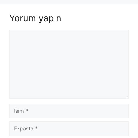
Yorum yapın
Yorum
İsim
E-
posta