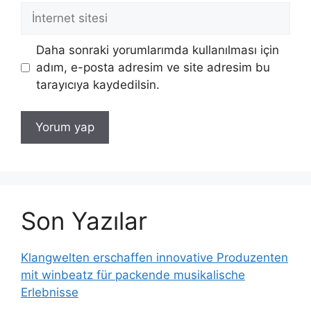
İnternet
sitesi
Daha sonraki yorumlarımda kullanılması için
adım, e-posta adresim ve site adresim bu
tarayıcıya kaydedilsin.
Son Yazılar
Klangwelten erschaffen innovative Produzenten
mit winbeatz für packende musikalische
Erlebnisse