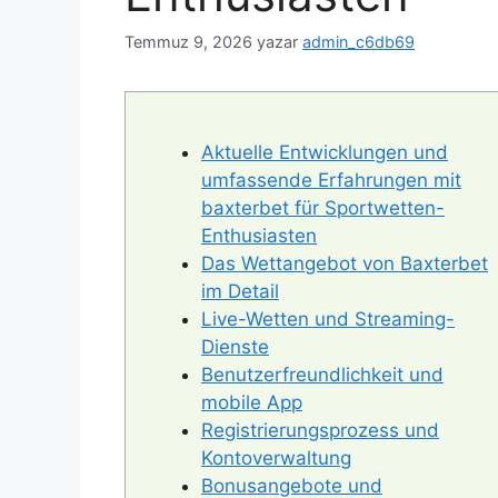
Temmuz 9, 2026
yazar
admin_c6db69
Aktuelle Entwicklungen und
umfassende Erfahrungen mit
baxterbet für Sportwetten-
Enthusiasten
Das Wettangebot von Baxterbet
im Detail
Live-Wetten und Streaming-
Dienste
Benutzerfreundlichkeit und
mobile App
Registrierungsprozess und
Kontoverwaltung
Bonusangebote und