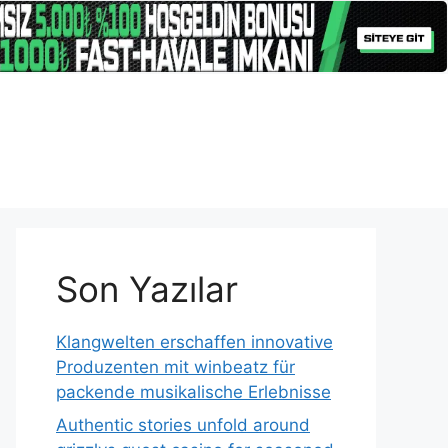
Son Yazılar
Klangwelten erschaffen innovative
Produzenten mit winbeatz für
packende musikalische Erlebnisse
Authentic stories unfold around