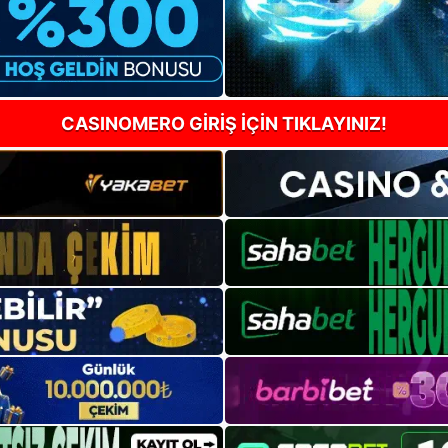
CASINOMERO GİRİŞ İÇİN TIKLAYINIZ!