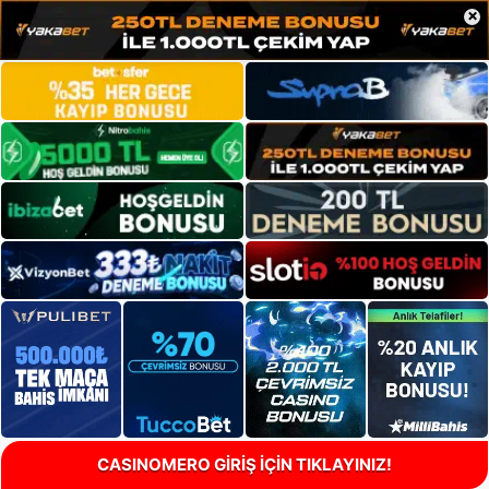
×
CASINOMERO GİRİŞ İÇİN TIKLAYINIZ!