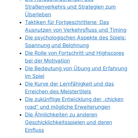
Straßenverkehrs und Strategien zum
Überleben
Taktiken für Fortgeschrittene: Das
Ausnutzen von Verkehrsfluss und Timing
Die psychologischen Aspekte des Spiels:
Spannung und Belohnung
Die Rolle von Fortschritt und Highscores
bei der Motivation
Die Bedeutung von Übung und Erfahrung
im Spiel
Die Kurve der Lernfähigkeit und das
Erreichen des Meistertitels
Die zukünftige Entwicklung der „chicken
road“ und mögliche Erweiterungen
Die Ähnlichkeiten zu anderen
Geschicklichkeitsspielen und deren
Einfluss