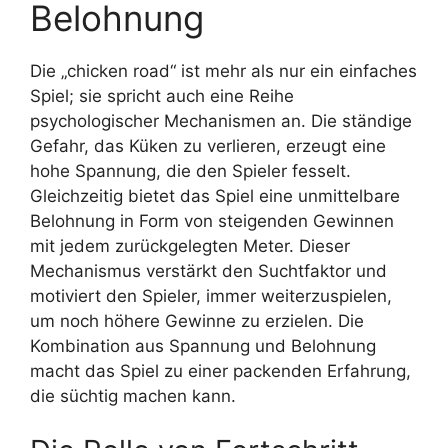
Belohnung
Die „chicken road“ ist mehr als nur ein einfaches
Spiel; sie spricht auch eine Reihe
psychologischer Mechanismen an. Die ständige
Gefahr, das Küken zu verlieren, erzeugt eine
hohe Spannung, die den Spieler fesselt.
Gleichzeitig bietet das Spiel eine unmittelbare
Belohnung in Form von steigenden Gewinnen
mit jedem zurückgelegten Meter. Dieser
Mechanismus verstärkt den Suchtfaktor und
motiviert den Spieler, immer weiterzuspielen,
um noch höhere Gewinne zu erzielen. Die
Kombination aus Spannung und Belohnung
macht das Spiel zu einer packenden Erfahrung,
die süchtig machen kann.