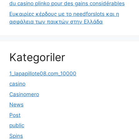
du casino plinko pour des gains considérables
Ευκαιρίες κέρδους με το needforslots και η
ασφάλεια των παικτών στην Ελλάδα
Kategoriler
1_lapapillote08.com_10000
casino
Casinomero
News
Post
public
Spins