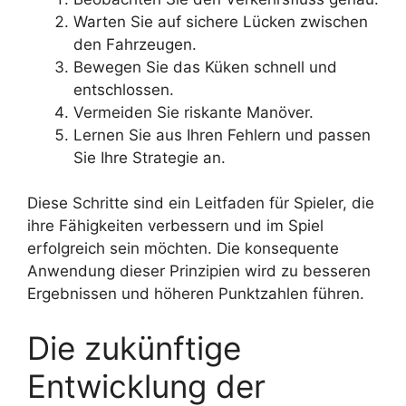
Warten Sie auf sichere Lücken zwischen
den Fahrzeugen.
Bewegen Sie das Küken schnell und
entschlossen.
Vermeiden Sie riskante Manöver.
Lernen Sie aus Ihren Fehlern und passen
Sie Ihre Strategie an.
Diese Schritte sind ein Leitfaden für Spieler, die
ihre Fähigkeiten verbessern und im Spiel
erfolgreich sein möchten. Die konsequente
Anwendung dieser Prinzipien wird zu besseren
Ergebnissen und höheren Punktzahlen führen.
Die zukünftige
Entwicklung der