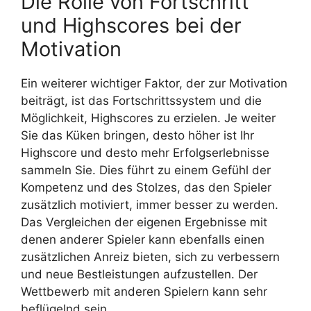
Die Rolle von Fortschritt
und Highscores bei der
Motivation
Ein weiterer wichtiger Faktor, der zur Motivation
beiträgt, ist das Fortschrittssystem und die
Möglichkeit, Highscores zu erzielen. Je weiter
Sie das Küken bringen, desto höher ist Ihr
Highscore und desto mehr Erfolgserlebnisse
sammeln Sie. Dies führt zu einem Gefühl der
Kompetenz und des Stolzes, das den Spieler
zusätzlich motiviert, immer besser zu werden.
Das Vergleichen der eigenen Ergebnisse mit
denen anderer Spieler kann ebenfalls einen
zusätzlichen Anreiz bieten, sich zu verbessern
und neue Bestleistungen aufzustellen. Der
Wettbewerb mit anderen Spielern kann sehr
beflügelnd sein.