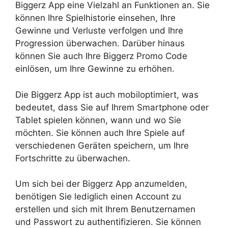
Biggerz App eine Vielzahl an Funktionen an. Sie
können Ihre Spielhistorie einsehen, Ihre
Gewinne und Verluste verfolgen und Ihre
Progression überwachen. Darüber hinaus
können Sie auch Ihre Biggerz Promo Code
einlösen, um Ihre Gewinne zu erhöhen.
Die Biggerz App ist auch mobiloptimiert, was
bedeutet, dass Sie auf Ihrem Smartphone oder
Tablet spielen können, wann und wo Sie
möchten. Sie können auch Ihre Spiele auf
verschiedenen Geräten speichern, um Ihre
Fortschritte zu überwachen.
Um sich bei der Biggerz App anzumelden,
benötigen Sie lediglich einen Account zu
erstellen und sich mit Ihrem Benutzernamen
und Passwort zu authentifizieren. Sie können