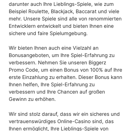
darunter auch Ihre Lieblings-Spiele, wie zum
Beispiel Roulette, Blackjack, Baccarat und viele
mehr. Unsere Spiele sind alle von renommierten
Entwicklern entwickelt und bieten Ihnen eine
sichere und faire Spielumgebung.
Wir bieten Ihnen auch eine Vielzahl an
Bonusangeboten, um Ihre Spiel-Erfahrung zu
verbessern. Nehmen Sie unseren Biggerz
Promo Code, um einen Bonus von 100% auf Ihre
erste Einzahlung zu erhalten. Dieser Bonus kann
Ihnen helfen, Ihre Spiel-Erfahrung zu
verbessern und Ihre Chancen auf großen
Gewinn zu erhöhen.
Wir sind stolz darauf, dass wir ein sicheres und
vertrauenswürdiges Online-Casino sind, das
Ihnen ermöglicht, Ihre Lieblings-Spiele von