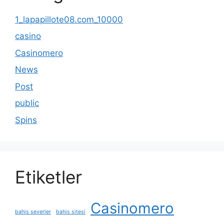
1_lapapillote08.com_10000
casino
Casinomero
News
Post
public
Spins
Etiketler
Casinomero
bahis severler
bahis sitesi