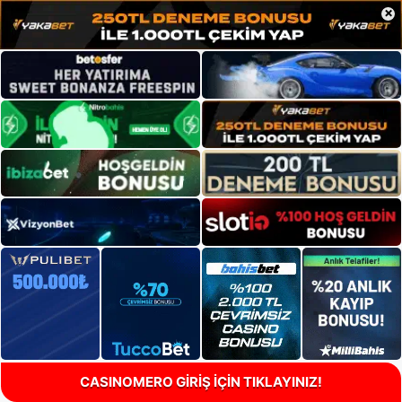
×
CASINOMERO GİRİŞ İÇİN TIKLAYINIZ!