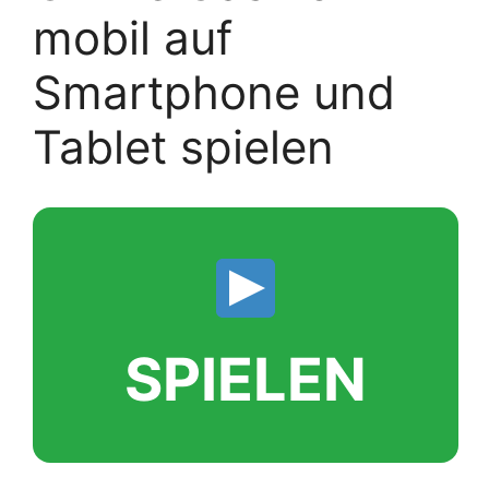
mobil auf
Smartphone und
Tablet spielen
SPIELEN