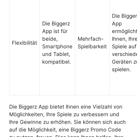
Die Bigge
Die Biggerz
App
App ist für
ermöglich
beide,
Mehrfach-
Ihnen, Ihr
Flexibilität
Smartphone
Spielbarkeit
Spiele auf
und Tablet,
verschied
kompatibel.
Geräten z
spielen.
Die Biggerz App bietet Ihnen eine Vielzahl von
Möglichkeiten, Ihre Spiele zu verbessern und
Ihre Gewinne zu erhöhen. Sie können sich auch
auf die Möglichkeit, eine Biggerz Promo Code