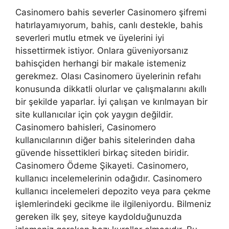
Casinomero bahis severler Casinomero şifremi
hatırlayamıyorum, bahis, canlı destekle, bahis
severleri mutlu etmek ve üyelerini iyi
hissettirmek istiyor. Onlara güveniyorsanız
bahisçiden herhangi bir makale istemeniz
gerekmez. Olası Casinomero üyelerinin refahı
konusunda dikkatli olurlar ve çalışmalarını akıllı
bir şekilde yaparlar. İyi çalışan ve kırılmayan bir
site kullanıcılar için çok yaygın değildir.
Casinomero bahisleri, Casinomero
kullanıcılarının diğer bahis sitelerinden daha
güvende hissettikleri birkaç siteden biridir.
Casinomero Ödeme Şikayeti. Casinomero,
kullanıcı incelemelerinin odağıdır. Casinomero
kullanıcı incelemeleri depozito veya para çekme
işlemlerindeki gecikme ile ilgileniyordu. Bilmeniz
gereken ilk şey, siteye kaydolduğunuzda