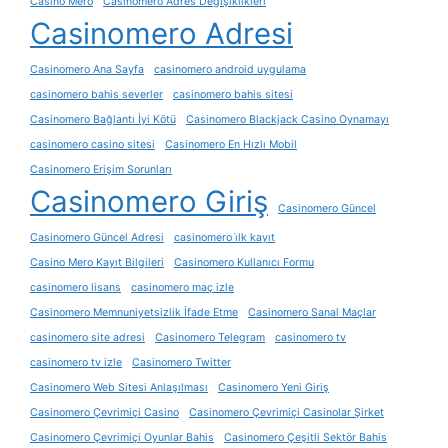
Casino Mero
Casinomero Adres Değişiklikleri
Casinomero Adresi
Casinomero Ana Sayfa
casinomero android uygulama
casinomero bahis severler
casinomero bahis sitesi
Casinomero Bağlantı İyi Kötü
Casinomero Blackjack Casino Oynamayı
casinomero casino sitesi
Casinomero En Hızlı Mobil
Casinomero Erişim Sorunları
Casinomero Giriş
Casinomero Güncel
Casinomero Güncel Adresi
casinomero i̇lk kayıt
Casino Mero Kayıt Bilgileri
Casinomero Kullanıcı Formu
casinomero lisans
casinomero maç izle
Casinomero Memnuniyetsizlik İfade Etme
Casinomero Sanal Maçlar
casinomero site adresi
Casinomero Telegram
casinomero tv
casinomero tv izle
Casinomero Twitter
Casinomero Web Sitesi Anlaşılması
Casinomero Yeni Giriş
Casinomero Çevrimiçi Casino
Casinomero Çevrimiçi Casinolar Şirket
Casinomero Çevrimiçi Oyunlar Bahis
Casinomero Çeşitli Sektör Bahis