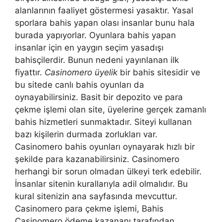
alanlarının faaliyet göstermesi yasaktır. Yasal
sporlara bahis yapan olası insanlar bunu hala
burada yapıyorlar. Oyunlara bahis yapan
insanlar için en yaygın seçim yasadışı
bahisçilerdir. Bunun nedeni yayınlanan ilk
fiyattır.
Casinomero üyelik
bir bahis sitesidir ve
bu sitede canlı bahis oyunları da
oynayabilirsiniz. Basit bir depozito ve para
çekme işlemi olan site, üyelerine gerçek zamanlı
bahis hizmetleri sunmaktadır. Siteyi kullanan
bazı kişilerin durmada zorlukları var.
Casinomero bahis oyunları oynayarak hızlı bir
şekilde para kazanabilirsiniz. Casinomero
herhangi bir sorun olmadan ülkeyi terk edebilir.
İnsanlar sitenin kurallarıyla adil olmalıdır. Bu
kural sitenizin ana sayfasında mevcuttur.
Casinomero para çekme işlemi, Bahis
Casinomero ödeme kazananı tarafından