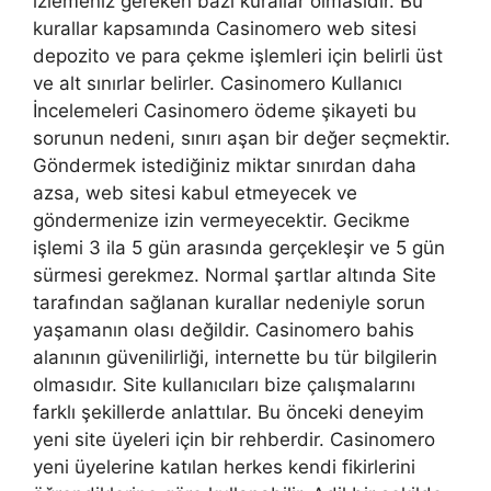
izlemeniz gereken bazı kurallar olmasıdır. Bu
kurallar kapsamında Casinomero web sitesi
depozito ve para çekme işlemleri için belirli üst
ve alt sınırlar belirler. Casinomero Kullanıcı
İncelemeleri Casinomero ödeme şikayeti bu
sorunun nedeni, sınırı aşan bir değer seçmektir.
Göndermek istediğiniz miktar sınırdan daha
azsa, web sitesi kabul etmeyecek ve
göndermenize izin vermeyecektir. Gecikme
işlemi 3 ila 5 gün arasında gerçekleşir ve 5 gün
sürmesi gerekmez. Normal şartlar altında Site
tarafından sağlanan kurallar nedeniyle sorun
yaşamanın olası değildir. Casinomero bahis
alanının güvenilirliği, internette bu tür bilgilerin
olmasıdır. Site kullanıcıları bize çalışmalarını
farklı şekillerde anlattılar. Bu önceki deneyim
yeni site üyeleri için bir rehberdir. Casinomero
yeni üyelerine katılan herkes kendi fikirlerini