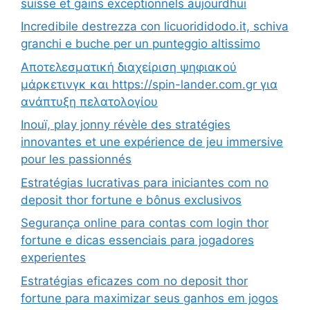
suisse et gains exceptionnels aujourdhui
Incredibile destrezza con licuorididodo.it, schiva
granchi e buche per un punteggio altissimo
Αποτελεσματική διαχείριση ψηφιακού
μάρκετινγκ και https://spin-lander.com.gr για
ανάπτυξη πελατολογίου
Inouï, play jonny révèle des stratégies
innovantes et une expérience de jeu immersive
pour les passionnés
Estratégias lucrativas para iniciantes com no
deposit thor fortune e bônus exclusivos
Segurança online para contas com login thor
fortune e dicas essenciais para jogadores
experientes
Estratégias eficazes com no deposit thor
fortune para maximizar seus ganhos em jogos