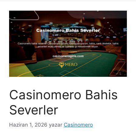
Casinomero Bahis
Severler
Haziran 1, 2026
yazar
Casinomero