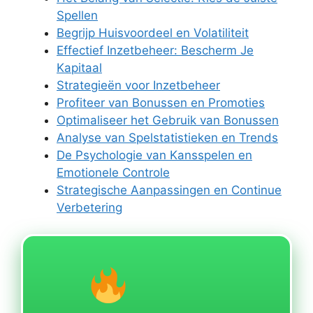
Spellen
Begrijp Huisvoordeel en Volatiliteit
Effectief Inzetbeheer: Bescherm Je
Kapitaal
Strategieën voor Inzetbeheer
Profiteer van Bonussen en Promoties
Optimaliseer het Gebruik van Bonussen
Analyse van Spelstatistieken en Trends
De Psychologie van Kansspelen en
Emotionele Controle
Strategische Aanpassingen en Continue
Verbetering