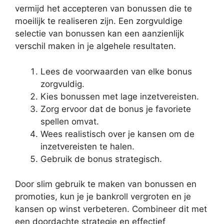
vermijd het accepteren van bonussen die te
moeilijk te realiseren zijn. Een zorgvuldige
selectie van bonussen kan een aanzienlijk
verschil maken in je algehele resultaten.
Lees de voorwaarden van elke bonus
zorgvuldig.
Kies bonussen met lage inzetvereisten.
Zorg ervoor dat de bonus je favoriete
spellen omvat.
Wees realistisch over je kansen om de
inzetvereisten te halen.
Gebruik de bonus strategisch.
Door slim gebruik te maken van bonussen en
promoties, kun je je bankroll vergroten en je
kansen op winst verbeteren. Combineer dit met
een doordachte strategie en effectief