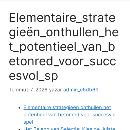
Elementaire_strate
gieën_onthullen_he
t_potentieel_van_b
etonred_voor_succ
esvol_sp
Temmuz 7, 2026
yazar
admin_c6db69
Elementaire strategieën onthullen het
potentieel van betonred voor succesvol
spel
Het Belang van Selectie: Kies de Juiste