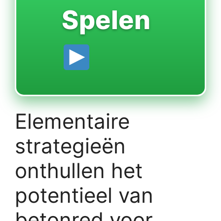
Spelen
Elementaire
strategieën
onthullen het
potentieel van
betonred voor