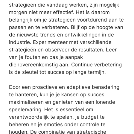
strategieën die vandaag werken, zijn mogelijk
morgen niet meer effectief. Het is daarom
belangrijk om je strategieën voortdurend aan te
passen en te verbeteren. Blijf op de hoogte van
de nieuwste trends en ontwikkelingen in de
industrie. Experimenteer met verschillende
strategieën en observeer de resultaten. Leer
van je fouten en pas je aanpak
dienovereenkomstig aan. Continue verbetering
is de sleutel tot succes op lange termijn.
Door een proactieve en adaptieve benadering
te hanteren, kun je je kansen op succes
maximaliseren en genieten van een lonende
speelervaring. Het is essentieel om
verantwoordelijk te spelen, je budget te
beheren en je emoties onder controle te
houden. De combinatie van strategische