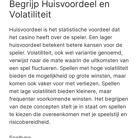
Begrijp Huisvoordeel en
Volatiliteit
Huisvoordeel is het statistische voordeel dat
het casino heeft over de speler. Een lager
huisvoordeel betekent betere kansen voor de
speler. Volatiliteit, ook wel variantie genoemd,
verwijst naar de mate waarin de uitkomsten van
een spel fluctueren. Spellen met hoge volatiliteit
bieden de mogelijkheid op grote winsten, maar
komen ook vaker voor met verliezen. Spellen
met lage volatiliteit bieden kleinere, maar
frequenter voorkomende winsten. Het begrijpen
van deze concepten stelt je in staat om spellen
te kiezen die overeenkomen met je speelstijl en
risicobereidheid.
Speltype