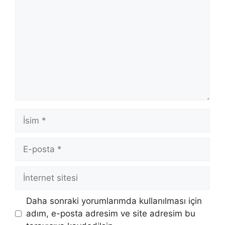
İsim
E-
posta
İnternet
sitesi
Daha sonraki yorumlarımda kullanılması için
adım, e-posta adresim ve site adresim bu