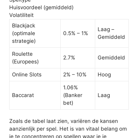
Huisvoordeel (gemiddeld)
Volatiliteit
Blackjack
Laag –
(optimale
0.5% – 1%
Gemiddeld
strategie)
Roulette
2.7%
Gemiddeld
(Europees)
Online Slots
2% – 10%
Hoog
1.06%
Baccarat
(Banker
Laag
bet)
Zoals de tabel laat zien, variëren de kansen
aanzienlijk per spel. Het is van vitaal belang om
je te concentreren op spellen waar je je