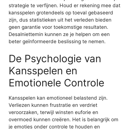
strategie te verfijnen. Houd er rekening mee dat
kansspelen grotendeels op toeval gebaseerd
zijn, dus statistieken uit het verleden bieden
geen garantie voor toekomstige resultaten.
Desalniettemin kunnen ze je helpen om een
beter geïnformeerde beslissing te nemen.
De Psychologie van
Kansspelen en
Emotionele Controle
Kansspelen kan emotioneel belastend zijn.
Verliezen kunnen frustratie en verdriet
veroorzaken, terwijl winsten euforie en
overmoed kunnen creëren. Het is belangrijk om
je emoties onder controle te houden en