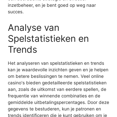
inzetbeheer, en je bent goed op weg naar
succes.
Analyse van
Spelstatistieken en
Trends
Het analyseren van spelstatistieken en trends
kan je waardevolle inzichten geven en je helpen
om betere beslissingen te nemen. Veel online
casino's bieden gedetailleerde spelstatistieken
aan, zoals de uitkomst van eerdere spellen, de
frequentie van winnende combinaties en de
gemiddelde uitbetalingspercentages. Door deze
gegevens te bestuderen, kun je patronen en
trends identificeren die je kunt gebruiken om je