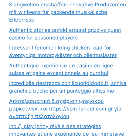
Klangwelten erschaffen innovative Produzenten
mit winbeatz für packende musikalische
Erlebnisse
Authentic stories unfold around grizzlys quest
casino for seasoned players
Intressant fenomen kring chicken road för
äventyrliga motorcyklister och bilentusiaster
Authentique expérience de casino en ligne
suisse et gains exceptionnels aujourdhui
Incredibile destrezza con licuorididodo.it, schiva
granchi e buche per un punteggio altissimo
Αποτελεσματική διαχείριση ψηφιακού
μάρκετινγκ και https://spin-lander.com.gr για
ανάπτυξη πελατολογίου
Inouï, play jonny révèle des stratégies
innovantes et une expérience de jeu immersive