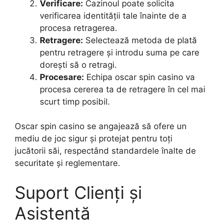
Verificare:
Cazinoul poate solicita
verificarea identității tale înainte de a
procesa retragerea.
Retragere:
Selectează metoda de plată
pentru retragere și introdu suma pe care
dorești să o retragi.
Procesare:
Echipa oscar spin casino va
procesa cererea ta de retragere în cel mai
scurt timp posibil.
Oscar spin casino se angajează să ofere un
mediu de joc sigur și protejat pentru toți
jucătorii săi, respectând standardele înalte de
securitate și reglementare.
Suport Clienți și
Asistență