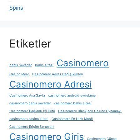
Spins
Etiketler
Casinomero
bahis severler
bahis sitesi
Casino Mero
Casinomero Adres Değişiklikleri
Casinomero Adresi
Casinomero Ana Sayfa
casinomero android uygulama
casinomero bahis severler
casinomero bahis sitesi
Casinomero Bağlantı İyi Kötü
Casinomero Blackjack Casino Oynamayı
casinomero casino sitesi
Casinomero En Hızlı Mobil
Casinomero Erişim Sorunları
Casinomero Giriş
Casinomero Güncel