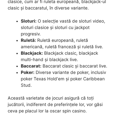
clasice, cum ar fi ruleta europeană, blackjack-ul
clasic și baccaratul, în diverse variante.
Sloturi:
O selecție vastă de sloturi video,
sloturi clasice și sloturi cu jackpot
progresiv.
Ruletă:
Ruletă europeană, ruletă
americană, ruletă franceză și ruletă live.
Blackjack:
Blackjack clasic, blackjack
multi-hand și blackjack live.
Baccarat:
Baccarat clasic și baccarat live.
Poker:
Diverse variante de poker, inclusiv
poker Texas Hold'em și poker Caribbean
Stud.
Această varietate de jocuri asigură că toți
jucătorii, indiferent de preferințele lor, vor găsi
ceva pe placul lor la oscar spin casino.