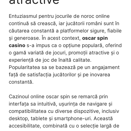
Entuziasmul pentru jocurile de noroc online
continuă să crească, iar jucătorii români sunt în
căutarea constantă a platformelor sigure, fiabile
și generoase. În acest context,
oscar spin
casino
s-a impus ca o opțiune populară, oferind
o gamă variată de jocuri, promoții atractive și o
experiență de joc de înaltă calitate.
Popularitatea sa se bazează pe un angajament
față de satisfacția jucătorilor și pe inovarea
constantă.
Cazinoul online oscar spin se remarcă prin
interfața sa intuitivă, ușurința de navigare și
compatibilitatea cu diverse dispozitive, inclusiv
desktop, tablete și smartphone-uri. Această
accesibilitate, combinată cu o selecție largă de