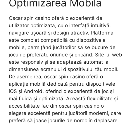
Optimizarea Mobilă
Oscar spin casino oferă o experiență de
utilizator optimizată, cu o interfață intuitivă,
navigare ușoară și design atractiv. Platforma
este complet compatibilă cu dispozitivele
mobile, permițând jucătorilor să se bucure de
jocurile preferate oriunde și oricând. Site-ul web
este responsiv și se adaptează automat la
dimensiunea ecranului dispozitivului tău mobil.
De asemenea, oscar spin casino oferă o
aplicație mobilă dedicată pentru dispozitivele
iOS și Android, oferind o experiență de joc și
mai fluidă și optimizată. Această flexibilitate și
accesibilitate fac din oscar spin casino o
alegere excelentă pentru jucătorii moderni, care
preferă să joace jocurile de noroc în deplasare.