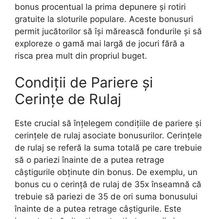
bonus procentual la prima depunere și rotiri
gratuite la sloturile populare. Aceste bonusuri
permit jucătorilor să își mărească fondurile și să
exploreze o gamă mai largă de jocuri fără a
risca prea mult din propriul buget.
Condiții de Pariere și
Cerințe de Rulaj
Este crucial să înțelegem condițiile de pariere și
cerințele de rulaj asociate bonusurilor. Cerințele
de rulaj se referă la suma totală pe care trebuie
să o pariezi înainte de a putea retrage
câștigurile obținute din bonus. De exemplu, un
bonus cu o cerință de rulaj de 35x înseamnă că
trebuie să pariezi de 35 de ori suma bonusului
înainte de a putea retrage câștigurile. Este