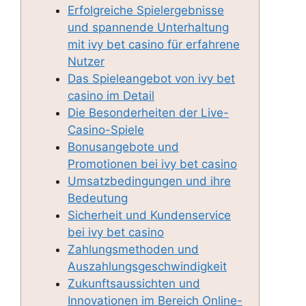
Erfolgreiche Spielergebnisse
und spannende Unterhaltung
mit ivy bet casino für erfahrene
Nutzer
Das Spieleangebot von ivy bet
casino im Detail
Die Besonderheiten der Live-
Casino-Spiele
Bonusangebote und
Promotionen bei ivy bet casino
Umsatzbedingungen und ihre
Bedeutung
Sicherheit und Kundenservice
bei ivy bet casino
Zahlungsmethoden und
Auszahlungsgeschwindigkeit
Zukunftsaussichten und
Innovationen im Bereich Online-