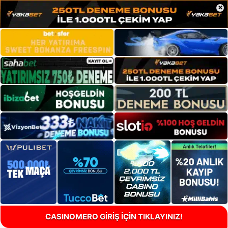
×
CASINOMERO GİRİŞ İÇİN TIKLAYINIZ!