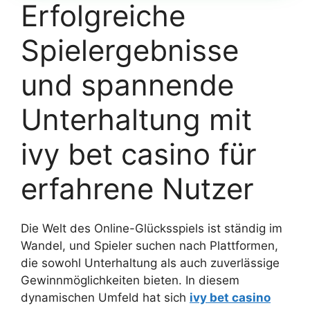
Erfolgreiche
Spielergebnisse
und spannende
Unterhaltung mit
ivy bet casino für
erfahrene Nutzer
Die Welt des Online-Glücksspiels ist ständig im
Wandel, und Spieler suchen nach Plattformen,
die sowohl Unterhaltung als auch zuverlässige
Gewinnmöglichkeiten bieten. In diesem
dynamischen Umfeld hat sich
ivy bet casino