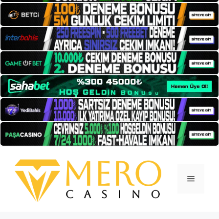
İçeriğe
atla
Menü