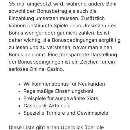
35-mal umgesetzt wird, während andere Boni
sowohl den Bonusbetrag als auch die
Einzahlung umsetzen müssen. Zusätzlich
können bestimmte Spiele beim Umsetzen des
Bonus weniger oder gar nicht zählen. Es ist
daher wichtig, die Bonusbedingungen sorgfältig
zu lesen und zu verstehen, bevor man einen
Bonus annimmt. Eine transparente Darstellung
der Bonusbedingungen ist ein Zeichen für ein
seriöses Online-Casino.
Willkommensbonus für Neukunden
Regelmäßige Einzahlungsboni
Freispiele für ausgewählte Slots
Cashback-Aktionen
Spezielle Turniere und Gewinnspiele
Diese Liste gibt einen Überblick über die