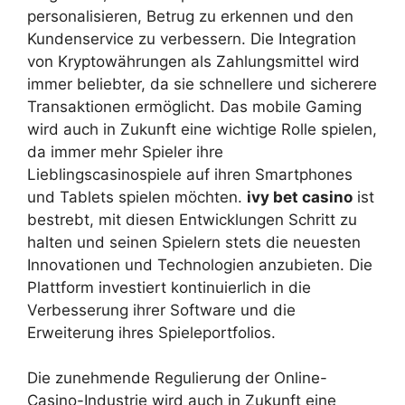
personalisieren, Betrug zu erkennen und den
Kundenservice zu verbessern. Die Integration
von Kryptowährungen als Zahlungsmittel wird
immer beliebter, da sie schnellere und sicherere
Transaktionen ermöglicht. Das mobile Gaming
wird auch in Zukunft eine wichtige Rolle spielen,
da immer mehr Spieler ihre
Lieblingscasinospiele auf ihren Smartphones
und Tablets spielen möchten.
ivy bet casino
ist
bestrebt, mit diesen Entwicklungen Schritt zu
halten und seinen Spielern stets die neuesten
Innovationen und Technologien anzubieten. Die
Plattform investiert kontinuierlich in die
Verbesserung ihrer Software und die
Erweiterung ihres Spieleportfolios.
Die zunehmende Regulierung der Online-
Casino-Industrie wird auch in Zukunft eine