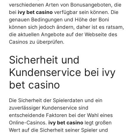
verschiedenen Arten von Bonusangeboten, die
bei
ivy bet casino
verfügbar sein können. Die
genauen Bedingungen und Höhe der Boni
können sich jedoch ändern, daher ist es ratsam,
die aktuellen Angebote auf der Webseite des
Casinos zu überprüfen.
Sicherheit und
Kundenservice bei ivy
bet casino
Die Sicherheit der Spielerdaten und ein
zuverlässiger Kundenservice sind
entscheidende Faktoren bei der Wahl eines
Online-Casinos.
ivy bet casino
legt großen
Wert auf die Sicherheit seiner Spieler und