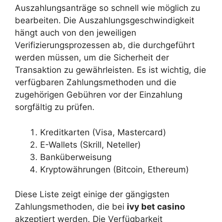
Auszahlungsanträge so schnell wie möglich zu
bearbeiten. Die Auszahlungsgeschwindigkeit
hängt auch von den jeweiligen
Verifizierungsprozessen ab, die durchgeführt
werden müssen, um die Sicherheit der
Transaktion zu gewährleisten. Es ist wichtig, die
verfügbaren Zahlungsmethoden und die
zugehörigen Gebühren vor der Einzahlung
sorgfältig zu prüfen.
Kreditkarten (Visa, Mastercard)
E-Wallets (Skrill, Neteller)
Banküberweisung
Kryptowährungen (Bitcoin, Ethereum)
Diese Liste zeigt einige der gängigsten
Zahlungsmethoden, die bei
ivy bet casino
akzeptiert werden. Die Verfügbarkeit