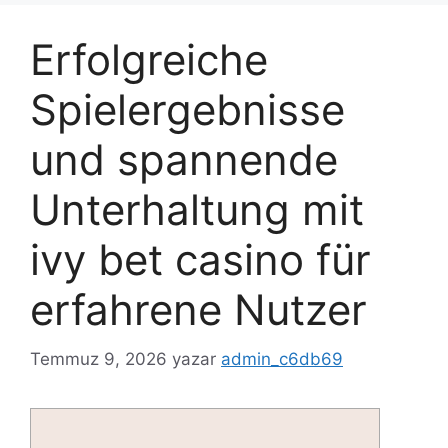
Erfolgreiche
Spielergebnisse
und spannende
Unterhaltung mit
ivy bet casino für
erfahrene Nutzer
Temmuz 9, 2026
yazar
admin_c6db69