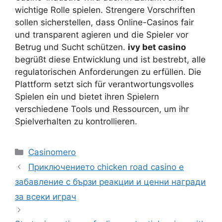
wichtige Rolle spielen. Strengere Vorschriften
sollen sicherstellen, dass Online-Casinos fair
und transparent agieren und die Spieler vor
Betrug und Sucht schützen.
ivy bet casino
begrüßt diese Entwicklung und ist bestrebt, alle
regulatorischen Anforderungen zu erfüllen. Die
Plattform setzt sich für verantwortungsvolles
Spielen ein und bietet ihren Spielern
verschiedene Tools und Ressourcen, um ihr
Spielverhalten zu kontrollieren.
Kategoriler
Casinomero
Приключението chicken road casino е
забавление с бързи реакции и ценни награди
за всеки играч