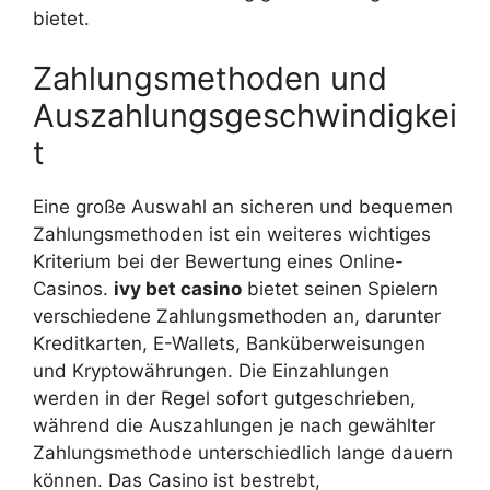
bietet.
Zahlungsmethoden und
Auszahlungsgeschwindigkei
t
Eine große Auswahl an sicheren und bequemen
Zahlungsmethoden ist ein weiteres wichtiges
Kriterium bei der Bewertung eines Online-
Casinos.
ivy bet casino
bietet seinen Spielern
verschiedene Zahlungsmethoden an, darunter
Kreditkarten, E-Wallets, Banküberweisungen
und Kryptowährungen. Die Einzahlungen
werden in der Regel sofort gutgeschrieben,
während die Auszahlungen je nach gewählter
Zahlungsmethode unterschiedlich lange dauern
können. Das Casino ist bestrebt,