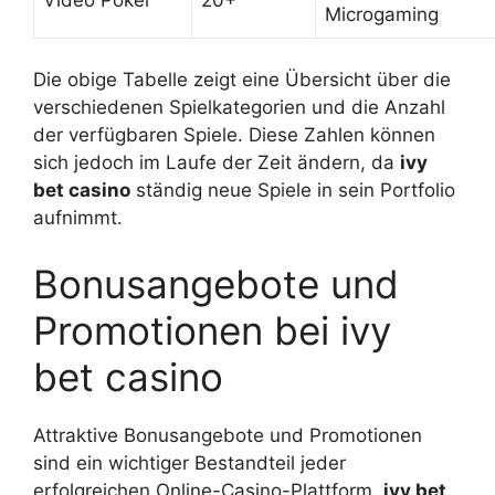
Microgaming
Die obige Tabelle zeigt eine Übersicht über die
verschiedenen Spielkategorien und die Anzahl
der verfügbaren Spiele. Diese Zahlen können
sich jedoch im Laufe der Zeit ändern, da
ivy
bet casino
ständig neue Spiele in sein Portfolio
aufnimmt.
Bonusangebote und
Promotionen bei ivy
bet casino
Attraktive Bonusangebote und Promotionen
sind ein wichtiger Bestandteil jeder
erfolgreichen Online-Casino-Plattform.
ivy bet