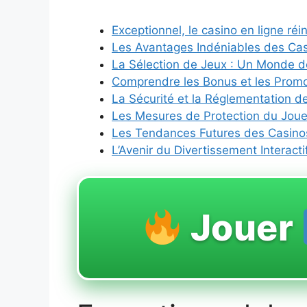
Exceptionnel, le casino en ligne réi
Les Avantages Indéniables des Cas
La Sélection de Jeux : Un Monde d
Comprendre les Bonus et les Promo
La Sécurité et la Réglementation d
Les Mesures de Protection du Joue
Les Tendances Futures des Casino
L’Avenir du Divertissement Interacti
Jouer