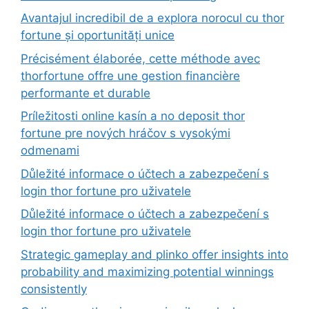
Avantajul incredibil de a explora norocul cu thor
fortune și oportunități unice
Précisément élaborée, cette méthode avec
thorfortune offre une gestion financière
performante et durable
Príležitosti online kasín a no deposit thor
fortune pre nových hráčov s vysokými
odmenami
Důležité informace o účtech a zabezpečení s
login thor fortune pro uživatele
Důležité informace o účtech a zabezpečení s
login thor fortune pro uživatele
Strategic gameplay and plinko offer insights into
probability and maximizing potential winnings
consistently