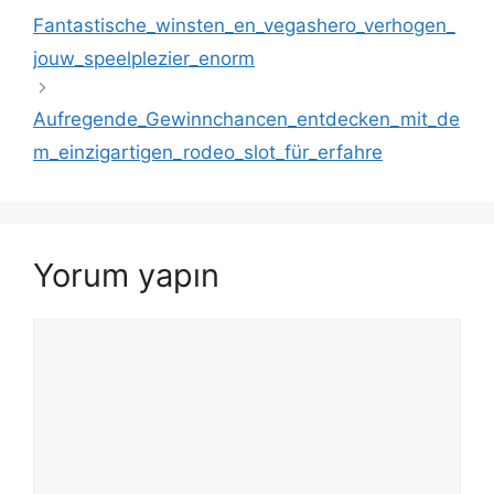
Fantastische_winsten_en_vegashero_verhogen_
jouw_speelplezier_enorm
Aufregende_Gewinnchancen_entdecken_mit_de
m_einzigartigen_rodeo_slot_für_erfahre
Yorum yapın
Yorum