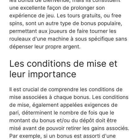
une excellente façon de prolonger son
expérience de jeu. Les tours gratuits, ou free
spins, sont un autre type de bonus populaire,
permettant aux joueurs de faire tourner les
rouleaux d'une machine à sous spécifique sans
dépenser leur propre argent.
Les conditions de mise et
leur importance
Il est crucial de comprendre les conditions de
mise associées à chaque bonus. Les conditions
de mise, également appelées exigences de
pari, déterminent le nombre de fois que le
montant du bonus et/ou du dépôt doit être
misé avant de pouvoir retirer les gains associés.
Par exemple, si un bonus est assorti d'une