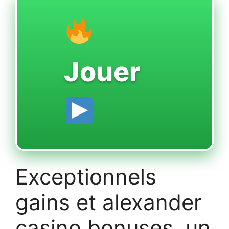
Jouer
Exceptionnels
gains et alexander
casino bonuses, un