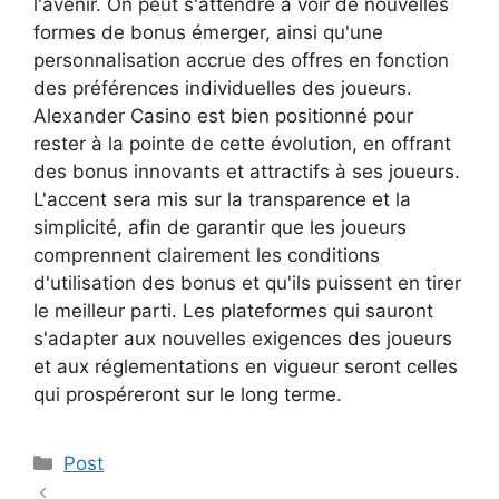
l'avenir. On peut s'attendre à voir de nouvelles
formes de bonus émerger, ainsi qu'une
personnalisation accrue des offres en fonction
des préférences individuelles des joueurs.
Alexander Casino est bien positionné pour
rester à la pointe de cette évolution, en offrant
des bonus innovants et attractifs à ses joueurs.
L'accent sera mis sur la transparence et la
simplicité, afin de garantir que les joueurs
comprennent clairement les conditions
d'utilisation des bonus et qu'ils puissent en tirer
le meilleur parti. Les plateformes qui sauront
s'adapter aux nouvelles exigences des joueurs
et aux réglementations en vigueur seront celles
qui prospéreront sur le long terme.
Kategoriler
Post