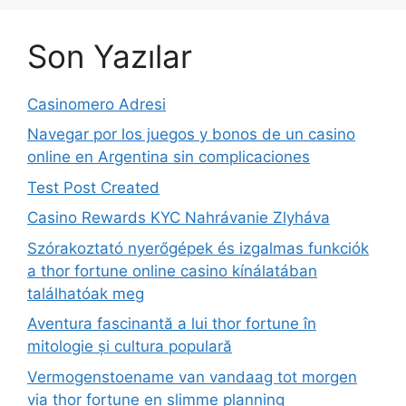
Son Yazılar
Casinomero Adresi
Navegar por los juegos y bonos de un casino
online en Argentina sin complicaciones
Test Post Created
Casino Rewards KYC Nahrávanie Zlyháva
Szórakoztató nyerőgépek és izgalmas funkciók
a thor fortune online casino kínálatában
találhatóak meg
Aventura fascinantă a lui thor fortune în
mitologie și cultura populară
Vermogenstoename van vandaag tot morgen
via thor fortune en slimme planning