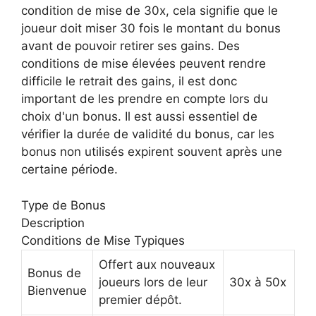
condition de mise de 30x, cela signifie que le
joueur doit miser 30 fois le montant du bonus
avant de pouvoir retirer ses gains. Des
conditions de mise élevées peuvent rendre
difficile le retrait des gains, il est donc
important de les prendre en compte lors du
choix d'un bonus. Il est aussi essentiel de
vérifier la durée de validité du bonus, car les
bonus non utilisés expirent souvent après une
certaine période.
Type de Bonus
Description
Conditions de Mise Typiques
Offert aux nouveaux
Bonus de
joueurs lors de leur
30x à 50x
Bienvenue
premier dépôt.