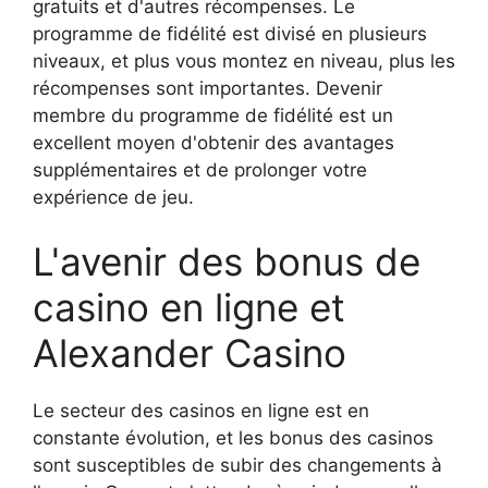
gratuits et d'autres récompenses. Le
programme de fidélité est divisé en plusieurs
niveaux, et plus vous montez en niveau, plus les
récompenses sont importantes. Devenir
membre du programme de fidélité est un
excellent moyen d'obtenir des avantages
supplémentaires et de prolonger votre
expérience de jeu.
L'avenir des bonus de
casino en ligne et
Alexander Casino
Le secteur des casinos en ligne est en
constante évolution, et les bonus des casinos
sont susceptibles de subir des changements à