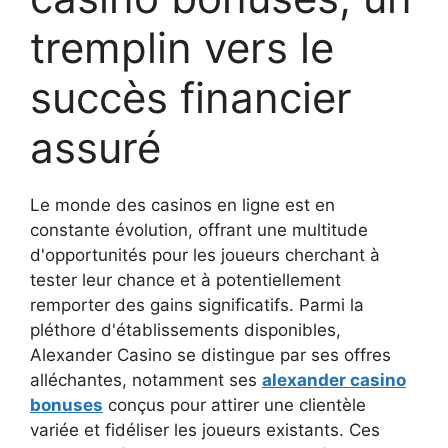
tremplin vers le
succès financier
assuré
Le monde des casinos en ligne est en
constante évolution, offrant une multitude
d'opportunités pour les joueurs cherchant à
tester leur chance et à potentiellement
remporter des gains significatifs. Parmi la
pléthore d'établissements disponibles,
Alexander Casino se distingue par ses offres
alléchantes, notamment ses
alexander casino
bonuses
conçus pour attirer une clientèle
variée et fidéliser les joueurs existants. Ces