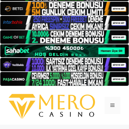
İçeriğe
atla
Menü