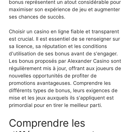
bonus représentent un atout considérable pour
maximiser son expérience de jeu et augmenter
ses chances de succès.
Choisir un casino en ligne fiable et transparent
est crucial. Il est essentiel de se renseigner sur
sa licence, sa réputation et les conditions
d'utilisation de ses bonus avant de s'engager.
Les bonus proposés par Alexander Casino sont
régulièrement mis à jour, offrant aux joueurs de
nouvelles opportunités de profiter de
promotions avantageuses. Comprendre les
différents types de bonus, leurs exigences de
mise et les jeux auxquels ils s'appliquent est
primordial pour en tirer le meilleur parti.
Comprendre les