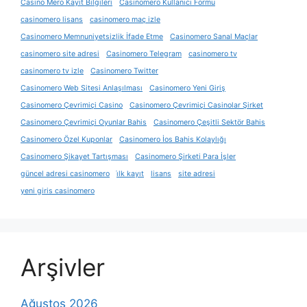
Casino Mero Kayıt Bilgileri
Casinomero Kullanıcı Formu
casinomero lisans
casinomero maç izle
Casinomero Memnuniyetsizlik İfade Etme
Casinomero Sanal Maçlar
casinomero site adresi
Casinomero Telegram
casinomero tv
casinomero tv izle
Casinomero Twitter
Casinomero Web Sitesi Anlaşılması
Casinomero Yeni Giriş
Casinomero Çevrimiçi Casino
Casinomero Çevrimiçi Casinolar Şirket
Casinomero Çevrimiçi Oyunlar Bahis
Casinomero Çeşitli Sektör Bahis
Casinomero Özel Kuponlar
Casinomero İos Bahis Kolaylığı
Casinomero Şikayet Tartışması
Casinomero Şirketi Para İşler
güncel adresi casinomero
i̇lk kayıt
lisans
site adresi
yeni giris casinomero
Arşivler
Ağustos 2026