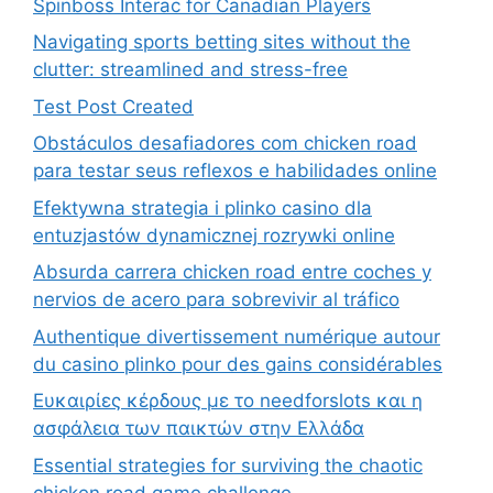
Spinboss Interac for Canadian Players
Navigating sports betting sites without the
clutter: streamlined and stress-free
Test Post Created
Obstáculos desafiadores com chicken road
para testar seus reflexos e habilidades online
Efektywna strategia i plinko casino dla
entuzjastów dynamicznej rozrywki online
Absurda carrera chicken road entre coches y
nervios de acero para sobrevivir al tráfico
Authentique divertissement numérique autour
du casino plinko pour des gains considérables
Ευκαιρίες κέρδους με το needforslots και η
ασφάλεια των παικτών στην Ελλάδα
Essential strategies for surviving the chaotic
chicken road game challenge