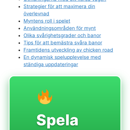
Strategier för att maximera din
överlevnad
Myntens roll i spelet
Användningsområden för mynt
Olika svårighetsgrader och banor
Tips för att bemästra svåra banor
Framtidens utveckling av chicken road
En dynamisk spelupplevelse med
ständiga uppdateringar
Spela