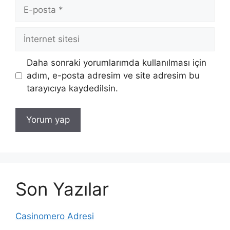
E-
posta
İnternet
sitesi
Daha sonraki yorumlarımda kullanılması için
adım, e-posta adresim ve site adresim bu
tarayıcıya kaydedilsin.
Son Yazılar
Casinomero Adresi