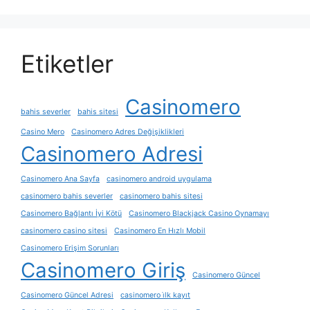
Etiketler
Casinomero
bahis severler
bahis sitesi
Casino Mero
Casinomero Adres Değişiklikleri
Casinomero Adresi
Casinomero Ana Sayfa
casinomero android uygulama
casinomero bahis severler
casinomero bahis sitesi
Casinomero Bağlantı İyi Kötü
Casinomero Blackjack Casino Oynamayı
casinomero casino sitesi
Casinomero En Hızlı Mobil
Casinomero Erişim Sorunları
Casinomero Giriş
Casinomero Güncel
Casinomero Güncel Adresi
casinomero i̇lk kayıt