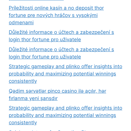
Príležitosti online kasín a no deposit thor
fortune pre nových hráčov s vysokými
odmenami
Důležité informace o účtech a zabezpečení s
login thor fortune pro uživatele
Důležité informace o účtech a zabezpečení s
login thor fortune pro uživatele
Strategic gameplay and plinko offer insights into
probability and maximizing potential winnings
consistently
Qədim sərvətlər pinco casino ilə açılır, hər
fırlanma yeni şansdır
Strategic gameplay and plinko offer insights into
probability and maximizing potential winnings
consistently