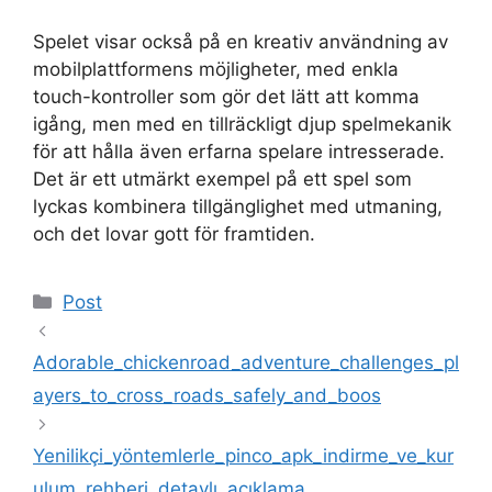
Spelet visar också på en kreativ användning av
mobilplattformens möjligheter, med enkla
touch-kontroller som gör det lätt att komma
igång, men med en tillräckligt djup spelmekanik
för att hålla även erfarna spelare intresserade.
Det är ett utmärkt exempel på ett spel som
lyckas kombinera tillgänglighet med utmaning,
och det lovar gott för framtiden.
Kategoriler
Post
Adorable_chickenroad_adventure_challenges_pl
ayers_to_cross_roads_safely_and_boos
Yenilikçi_yöntemlerle_pinco_apk_indirme_ve_kur
ulum_rehberi_detaylı_açıklama