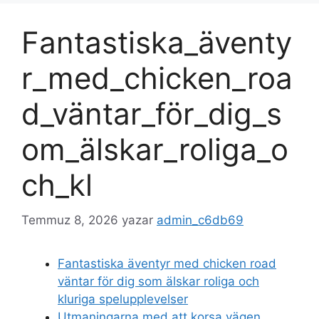
Fantastiska_äventy
r_med_chicken_roa
d_väntar_för_dig_s
om_älskar_roliga_o
ch_kl
Temmuz 8, 2026
yazar
admin_c6db69
Fantastiska äventyr med chicken road
väntar för dig som älskar roliga och
kluriga spelupplevelser
Utmaningarna med att korsa vägen