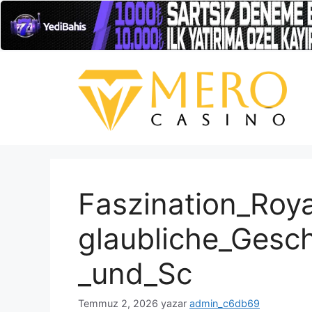
İçeriğe
atla
Faszination_Roya
glaubliche_Gesc
_und_Sc
Temmuz 2, 2026
yazar
admin_c6db69