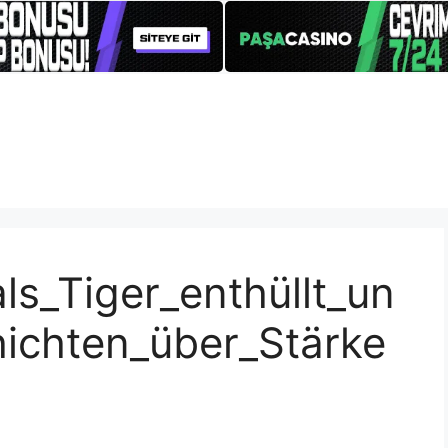
ls_Tiger_enthüllt_un
hichten_über_Stärke