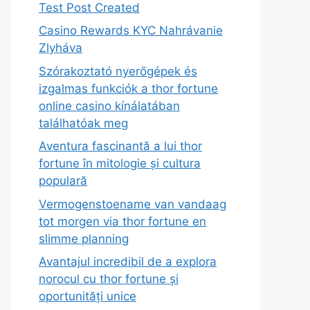
Test Post Created
Casino Rewards KYC Nahrávanie
Zlyháva
Szórakoztató nyerőgépek és
izgalmas funkciók a thor fortune
online casino kínálatában
találhatóak meg
Aventura fascinantă a lui thor
fortune în mitologie și cultura
populară
Vermogenstoename van vandaag
tot morgen via thor fortune en
slimme planning
Avantajul incredibil de a explora
norocul cu thor fortune și
oportunități unice