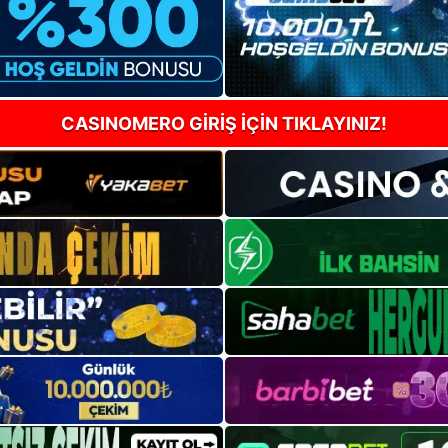
CASINOMERO GİRİŞ İÇİN TIKLAYINIZ!