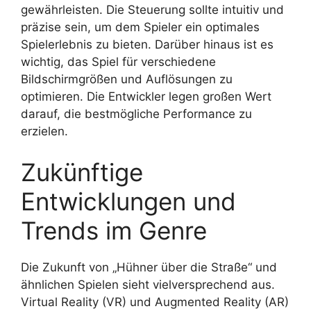
gewährleisten. Die Steuerung sollte intuitiv und
präzise sein, um dem Spieler ein optimales
Spielerlebnis zu bieten. Darüber hinaus ist es
wichtig, das Spiel für verschiedene
Bildschirmgrößen und Auflösungen zu
optimieren. Die Entwickler legen großen Wert
darauf, die bestmögliche Performance zu
erzielen.
Zukünftige
Entwicklungen und
Trends im Genre
Die Zukunft von „Hühner über die Straße“ und
ähnlichen Spielen sieht vielversprechend aus.
Virtual Reality (VR) und Augmented Reality (AR)