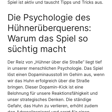
Spiel ist aktiv und tauscht Tipps und Tricks aus.
Die Psychologie des
Hühnerüberquerens:
Warum das Spiel so
süchtig macht
Der Reiz von „Hühner über die Straße“ liegt tief
in unserer menschlichen Psychologie. Das Spiel
löst einen Dopaminausstoß im Gehirn aus, wenn
wir das Huhn erfolgreich über die Straße
bringen. Dieser Dopamin-Kick ist eine
Belohnung für unsere Reaktionsfähigkeit und
unser strategisches Denken. Die ständige
Gefahr, das Huhn zu verlieren, erhöht zudem
den Adrenalinspiegel und sorgt für einen