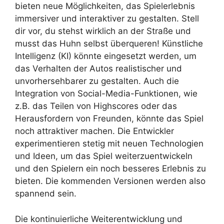
bieten neue Möglichkeiten, das Spielerlebnis
immersiver und interaktiver zu gestalten. Stell
dir vor, du stehst wirklich an der Straße und
musst das Huhn selbst überqueren! Künstliche
Intelligenz (KI) könnte eingesetzt werden, um
das Verhalten der Autos realistischer und
unvorhersehbarer zu gestalten. Auch die
Integration von Social-Media-Funktionen, wie
z.B. das Teilen von Highscores oder das
Herausfordern von Freunden, könnte das Spiel
noch attraktiver machen. Die Entwickler
experimentieren stetig mit neuen Technologien
und Ideen, um das Spiel weiterzuentwickeln
und den Spielern ein noch besseres Erlebnis zu
bieten. Die kommenden Versionen werden also
spannend sein.
Die kontinuierliche Weiterentwicklung und