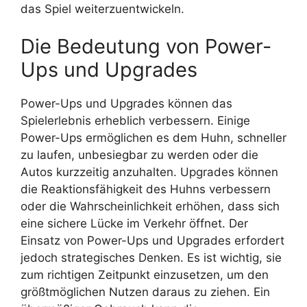
das Spiel weiterzuentwickeln.
Die Bedeutung von Power-
Ups und Upgrades
Power-Ups und Upgrades können das
Spielerlebnis erheblich verbessern. Einige
Power-Ups ermöglichen es dem Huhn, schneller
zu laufen, unbesiegbar zu werden oder die
Autos kurzzeitig anzuhalten. Upgrades können
die Reaktionsfähigkeit des Huhns verbessern
oder die Wahrscheinlichkeit erhöhen, dass sich
eine sichere Lücke im Verkehr öffnet. Der
Einsatz von Power-Ups und Upgrades erfordert
jedoch strategisches Denken. Es ist wichtig, sie
zum richtigen Zeitpunkt einzusetzen, um den
größtmöglichen Nutzen daraus zu ziehen. Ein