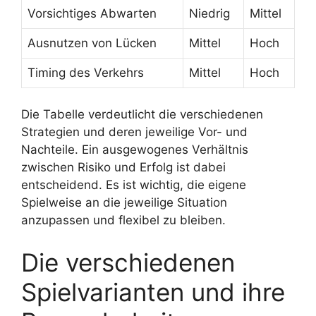
Vorsichtiges Abwarten
Niedrig
Mittel
Ausnutzen von Lücken
Mittel
Hoch
Timing des Verkehrs
Mittel
Hoch
Die Tabelle verdeutlicht die verschiedenen
Strategien und deren jeweilige Vor- und
Nachteile. Ein ausgewogenes Verhältnis
zwischen Risiko und Erfolg ist dabei
entscheidend. Es ist wichtig, die eigene
Spielweise an die jeweilige Situation
anzupassen und flexibel zu bleiben.
Die verschiedenen
Spielvarianten und ihre