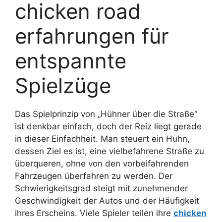
chicken road
erfahrungen für
entspannte
Spielzüge
Das Spielprinzip von „Hühner über die Straße“
ist denkbar einfach, doch der Reiz liegt gerade
in dieser Einfachheit. Man steuert ein Huhn,
dessen Ziel es ist, eine vielbefahrene Straße zu
überqueren, ohne von den vorbeifahrenden
Fahrzeugen überfahren zu werden. Der
Schwierigkeitsgrad steigt mit zunehmender
Geschwindigkeit der Autos und der Häufigkeit
ihres Erscheins. Viele Spieler teilen ihre
chicken