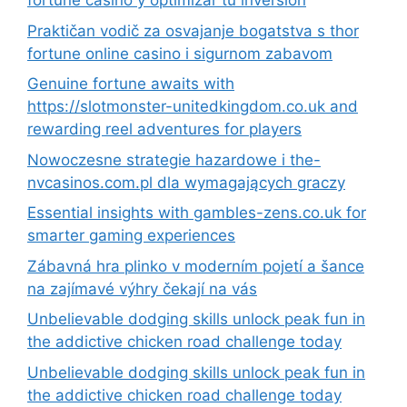
fortune casino y optimizar tu inversión
Praktičan vodič za osvajanje bogatstva s thor
fortune online casino i sigurnom zabavom
Genuine fortune awaits with
https://slotmonster-unitedkingdom.co.uk and
rewarding reel adventures for players
Nowoczesne strategie hazardowe i the-
nvcasinos.com.pl dla wymagających graczy
Essential insights with gambles-zens.co.uk for
smarter gaming experiences
Zábavná hra plinko v moderním pojetí a šance
na zajímavé výhry čekají na vás
Unbelievable dodging skills unlock peak fun in
the addictive chicken road challenge today
Unbelievable dodging skills unlock peak fun in
the addictive chicken road challenge today