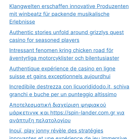
Klangwelten erschaffen innovative Produzenten
mit winbeatz für packende musikalische
Erlebnisse
Authentic stories unfold around grizzlys quest
casino for seasoned players
Intressant fenomen kring chicken road för
äventyrliga motorcyklister och bilentusiaster
Authentique expérience de casino en ligne
suisse et gains exceptionnels aujourdhui
Incredibile destrezza con licuorididodo.it, schiva
granchi e buche per un punteggio altissimo
Αποτελεσματική διαχείριση ψηφιακού
μάρκετινγκ και https://spin-lander.com.gr για
ανάπτυξη πελατολογίου
Inouï, play jonny révèle des stratégies
innovantes et une expérience de jeu immersive