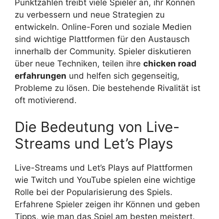
Punktzahlen treibt viele Spieler an, ihr Können
zu verbessern und neue Strategien zu
entwickeln. Online-Foren und soziale Medien
sind wichtige Plattformen für den Austausch
innerhalb der Community. Spieler diskutieren
über neue Techniken, teilen ihre
chicken road
erfahrungen
und helfen sich gegenseitig,
Probleme zu lösen. Die bestehende Rivalität ist
oft motivierend.
Die Bedeutung von Live-
Streams und Let’s Plays
Live-Streams und Let’s Plays auf Plattformen
wie Twitch und YouTube spielen eine wichtige
Rolle bei der Popularisierung des Spiels.
Erfahrene Spieler zeigen ihr Können und geben
Tipps, wie man das Spiel am besten meistert.