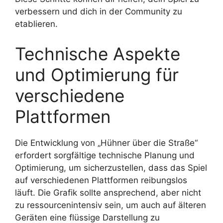
verbessern und dich in der Community zu
etablieren.
Technische Aspekte
und Optimierung für
verschiedene
Plattformen
Die Entwicklung von „Hühner über die Straße“
erfordert sorgfältige technische Planung und
Optimierung, um sicherzustellen, dass das Spiel
auf verschiedenen Plattformen reibungslos
läuft. Die Grafik sollte ansprechend, aber nicht
zu ressourcenintensiv sein, um auch auf älteren
Geräten eine flüssige Darstellung zu