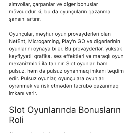
simvollar, çarpanlar və digər bonuslar
mövcuddur ki, bu da oyunçuların qazanma
şansını artırır.
Oyunçular, məşhur oyun provayderləri olan
NetEnt, Microgaming, Play'n GO və digərlərinin
oyunlarını oynaya bilər. Bu provayderlər, yüksək
keyfiyyətli qrafika, səs effektləri və maraqlı oyun
mexanizmləri ilə tanınır. Slot oyunları həm
pulsuz, həm də pulsuz oynanmaq imkanı təqdim
edir. Pulsuz oyunlar, oyunçulara oyunları
öyrənmək və risk etmədən təcrübə qazanmaq
imkanı verir.
Slot Oyunlarında Bonusların
Roli