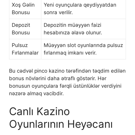
Xoş Gəlin
Yeni oyunçulara qeydiyyatdan
Bonusu
sonra verilir.
Depozit
Depozitin müəyyən faizi
Bonusu
hesabınıza əlavə olunur.
Pulsuz
Müəyyən slot oyunlarında pulsuz
Fırlanmalar
fırlanmaq imkanı verir.
Bu cədvəl pinco kazino tərəfindən təqdim edilən
bonus növlərini daha ətraflı göstərir. Hər
bonusun oyunçulara fərqli üstünlüklər verdiyini
nəzərə almaq vacibdir.
Canlı Kazino
Oyunlarının Heyəcanı