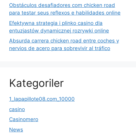
Obstáculos desafiadores com chicken road
para testar seus reflexos e habilidades online
Efektywna strategia i plinko casino dla
entuzjastów dynamicznej rozrywki online
Absurda carrera chicken road entre coches y
nervios de acero para sobrevivir al tráfico
Kategoriler
1_lapapillote08.com_10000
casino
Casinomero
News