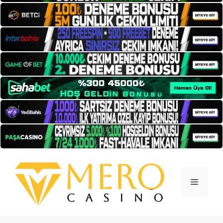
İçeriğe
atla
Menü