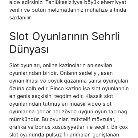
əldə edirsiniz. Təhlükəsizliyyə böyük əhəmiyyət
verilir və bütün məlumatlarınız mühafizə altında
saxlanılır.
Slot Oyunlarının Sehrli
Dünyası
Slot oyunları, online kazinoların ən sevilən
oyunlarından biridir. Onların sadəliyi, asan
oynanılması və böyük qazanma şansı oyunçuları
özünə cəlb edir. Pinco kazino isə slot oyunlarının
ən geniş seçkisini təqdim edir. Klassik slot
oyunlarından tutmuş ən müasir video slot
oyunlarına qədər hər zövqə uyğun oyun tapmaq
mümkündür. Bu oyunlar, müxtəlif mövzular,
qrafika və bonus xüsusiyyətləri ilə seçilir. Bir çox
slot oyununda pulsuz fırlanmalar, genişlənən