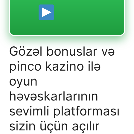
Gözəl bonuslar və
pinco kazino ilə
oyun
həvəskarlarının
sevimli platforması
sizin üçün açılır