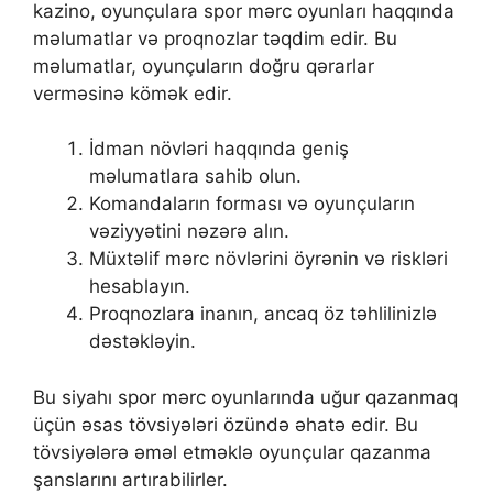
kazino, oyunçulara spor mərc oyunları haqqında
məlumatlar və proqnozlar təqdim edir. Bu
məlumatlar, oyunçuların doğru qərarlar
verməsinə kömək edir.
İdman növləri haqqında geniş
məlumatlara sahib olun.
Komandaların forması və oyunçuların
vəziyyətini nəzərə alın.
Müxtəlif mərc növlərini öyrənin və riskləri
hesablayın.
Proqnozlara inanın, ancaq öz təhlilinizlə
dəstəkləyin.
Bu siyahı spor mərc oyunlarında uğur qazanmaq
üçün əsas tövsiyələri özündə əhatə edir. Bu
tövsiyələrə əməl etməklə oyunçular qazanma
şanslarını artırabilirler.