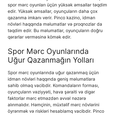
spor mərc oyunları üçün yüksək əmsallar təqdim
edir. Yüksək əmsallar, oyunçuların daha çox
qazanma imkanı verir. Pinco kazino, idman
növləri haqqında məlumatlar və proqnozlar da
təqdim edir. Bu məlumatlar, oyunçuların doğru
qərarlar verməsinə kömək edir.
Spor Mərc Oyunlarında
Uğur Qazanmağın Yolları
Spor mərc oyunlarında uğur qazanmaq üçün
idman növləri haqqında geniş məlumatlara
sahib olmaq vacibdir. Komandaların forması,
oyunçuların vəziyyəti, hava şəraiti və digər
faktorlar mərc etməzdən əvvəl nəzərə
alınmalıdır. Həmçinin, müxtəlif mərc növlərini
öyrənmək və riskləri hesablamq vacibdir. Pinco