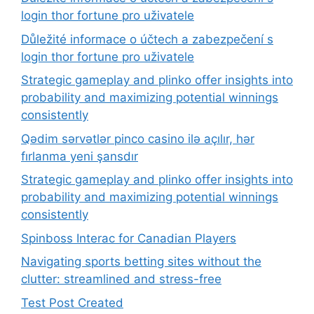
login thor fortune pro uživatele
Důležité informace o účtech a zabezpečení s
login thor fortune pro uživatele
Strategic gameplay and plinko offer insights into
probability and maximizing potential winnings
consistently
Qədim sərvətlər pinco casino ilə açılır, hər
fırlanma yeni şansdır
Strategic gameplay and plinko offer insights into
probability and maximizing potential winnings
consistently
Spinboss Interac for Canadian Players
Navigating sports betting sites without the
clutter: streamlined and stress-free
Test Post Created