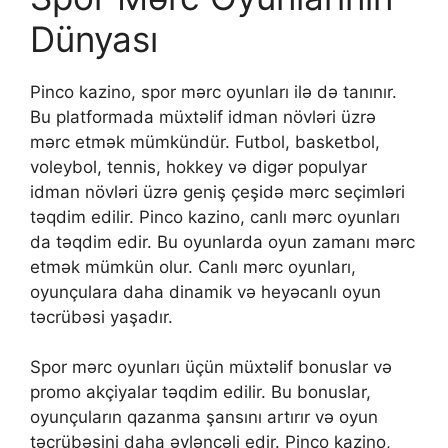
Dünyası
Pinco kazino, spor mərc oyunları ilə də tanınır.
Bu platformada müxtəlif idman növləri üzrə
mərc etmək mümkündür. Futbol, basketbol,
voleybol, tennis, hokkey və digər populyar
idman növləri üzrə geniş çeşidə mərc seçimləri
təqdim edilir. Pinco kazino, canlı mərc oyunları
da təqdim edir. Bu oyunlarda oyun zamanı mərc
etmək mümkün olur. Canlı mərc oyunları,
oyunçulara daha dinamik və heyəcanlı oyun
təcrübəsi yaşadır.
Spor mərc oyunları üçün müxtəlif bonuslar və
promo akçiyalar təqdim edilir. Bu bonuslar,
oyunçuların qazanma şansını artırır və oyun
təcrübəsini daha əyləncəli edir. Pinco kazino,