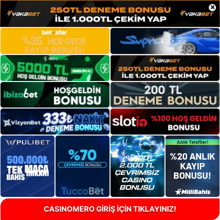
×
CASINOMERO GİRİŞ İÇİN TIKLAYINIZ!