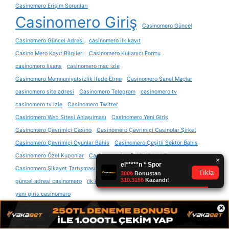
Casinomero Erişim Sorunları
Casinomero Giriş
Casinomero Güncel
Casinomero Güncel Adresi
casinomero i̇lk kayıt
Casino Mero Kayıt Bilgileri
Casinomero Kullanıcı Formu
casinomero lisans
casinomero maç izle
Casinomero Memnuniyetsizlik İfade Etme
Casinomero Sanal Maçlar
casinomero site adresi
Casinomero Telegram
casinomero tv
casinomero tv izle
Casinomero Twitter
Casinomero Web Sitesi Anlaşılması
Casinomero Yeni Giriş
Casinomero Çevrimiçi Casino
Casinomero Çevrimiçi Casinolar Şirket
Casinomero Çevrimiçi Oyunlar Bahis
Casinomero Çeşitli Sektör Bahis
Casinomero Özel Kuponlar
Casinomero İos Bahis Kolaylığı
Casinomero Şikayet Tartışması
Casinomero Şirketi Para İşler
güncel adresi casinomero
i̇lk kayıt
lisans
site adresi
yeni giris casinomero
×