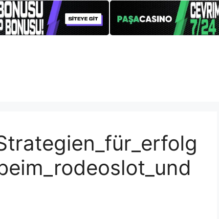
trategien_für_erfolg
_beim_rodeoslot_und