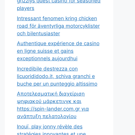
grizzlys quest casino for seasoned
players
Intressant fenomen kring chicken
road för äventyrliga motorcyklister
och bilentusiaster
Authentique expérience de casino
en ligne suisse et gains
exceptionnels aujourdhui
Incredibile destrezza con
licuorididodo.it, schiva granchi e
buche per un punteggio altissimo
Αποτελεσματική διαχείριση
ψηφιακού μάρκετινγκ και
https://spin-lander.com.gr για
ανάπτυξη πελατολογίου
Inouï, play jonny révèle des
stratégies innovantes et une