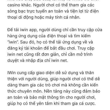
casino khác. Người chơi có thể tham gia các
sòng bạc trực tuyến an toàn và tiện lợi từ điện
thoại di động hoặc máy tính cá nhân.
Để tải iwin app, người dùng chỉ cần truy cập cửa
hàng ứng dụng của điện thoại và tìm kiếm
“iwin”. Sau đó, họ có thể tải ứng dụng về và
đăng ký tài khoản để bắt đầu chơi. Truy cập
iwin net cũng rất đơn giản, chỉ cần mở trình
duyệt và nhập địa chỉ iwin net.
IWin cung cấp giao diện dễ sử dụng và thân
thiện với người dùng, giúp người chơi có thể dễ
dàng tham gia các trò chơi mà không cần kiến
thức chuyên môn. Nền tảng này cũng đảm bảo
an toàn và bảo mật thông tin cho người chơi,
giúp họ có thể yên tâm khi tham gia cá cược.