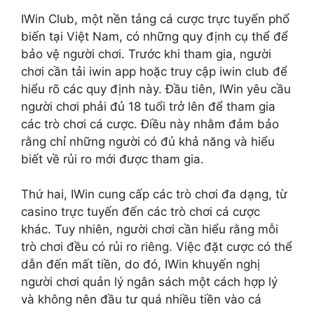
IWin Club, một nền tảng cá cược trực tuyến phổ
biến tại Việt Nam, có những quy định cụ thể để
bảo vệ người chơi. Trước khi tham gia, người
chơi cần tải iwin app hoặc truy cập iwin club để
hiểu rõ các quy định này. Đầu tiên, IWin yêu cầu
người chơi phải đủ 18 tuổi trở lên để tham gia
các trò chơi cá cược. Điều này nhằm đảm bảo
rằng chỉ những người có đủ khả năng và hiểu
biết về rủi ro mới được tham gia.
Thứ hai, IWin cung cấp các trò chơi đa dạng, từ
casino trực tuyến đến các trò chơi cá cược
khác. Tuy nhiên, người chơi cần hiểu rằng mỗi
trò chơi đều có rủi ro riêng. Việc đặt cược có thể
dẫn đến mất tiền, do đó, IWin khuyến nghị
người chơi quản lý ngân sách một cách hợp lý
và không nên đầu tư quá nhiều tiền vào cá