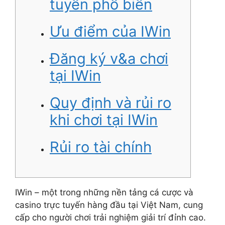
tuyến phổ biến
Ưu điểm của IWin
Đăng ký v&a chơi
tại IWin
Quy định và rủi ro
khi chơi tại IWin
Rủi ro tài chính
IWin – một trong những nền tảng cá cược và
casino trực tuyến hàng đầu tại Việt Nam, cung
cấp cho người chơi trải nghiệm giải trí đỉnh cao.