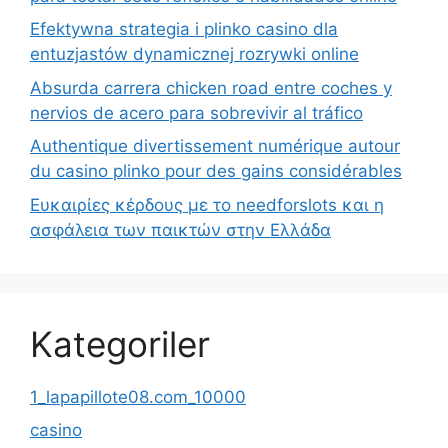
Efektywna strategia i plinko casino dla
entuzjastów dynamicznej rozrywki online
Absurda carrera chicken road entre coches y
nervios de acero para sobrevivir al tráfico
Authentique divertissement numérique autour
du casino plinko pour des gains considérables
Ευκαιρίες κέρδους με το needforslots και η
ασφάλεια των παικτών στην Ελλάδα
Kategoriler
1_lapapillote08.com_10000
casino