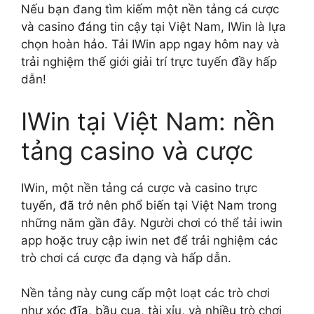
Nếu bạn đang tìm kiếm một nền tảng cá cược
và casino đáng tin cậy tại Việt Nam, IWin là lựa
chọn hoàn hảo. Tải IWin app ngay hôm nay và
trải nghiệm thế giới giải trí trực tuyến đầy hấp
dẫn!
IWin tại Việt Nam: nền
tảng casino và cược
IWin, một nền tảng cá cược và casino trực
tuyến, đã trở nên phổ biến tại Việt Nam trong
những năm gần đây. Người chơi có thể tải iwin
app hoặc truy cập iwin net để trải nghiệm các
trò chơi cá cược đa dạng và hấp dẫn.
Nền tảng này cung cấp một loạt các trò chơi
như xóc đĩa, bầu cua, tài xỉu, và nhiều trò chơi