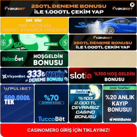
×
CASINOMERO GİRİŞ İÇİN TIKLAYINIZ!