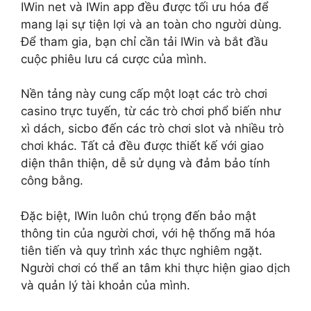
IWin net và IWin app đều được tối ưu hóa để
mang lại sự tiện lợi và an toàn cho người dùng.
Để tham gia, bạn chỉ cần tải IWin và bắt đầu
cuộc phiêu lưu cá cược của mình.
Nền tảng này cung cấp một loạt các trò chơi
casino trực tuyến, từ các trò chơi phổ biến như
xì dách, sicbo đến các trò chơi slot và nhiều trò
chơi khác. Tất cả đều được thiết kế với giao
diện thân thiện, dễ sử dụng và đảm bảo tính
công bằng.
Đặc biệt, IWin luôn chú trọng đến bảo mật
thông tin của người chơi, với hệ thống mã hóa
tiên tiến và quy trình xác thực nghiêm ngặt.
Người chơi có thể an tâm khi thực hiện giao dịch
và quản lý tài khoản của mình.