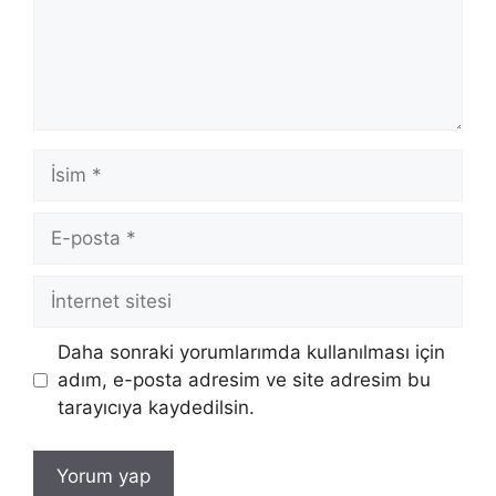
İsim
E-
posta
İnternet
sitesi
Daha sonraki yorumlarımda kullanılması için
adım, e-posta adresim ve site adresim bu
tarayıcıya kaydedilsin.