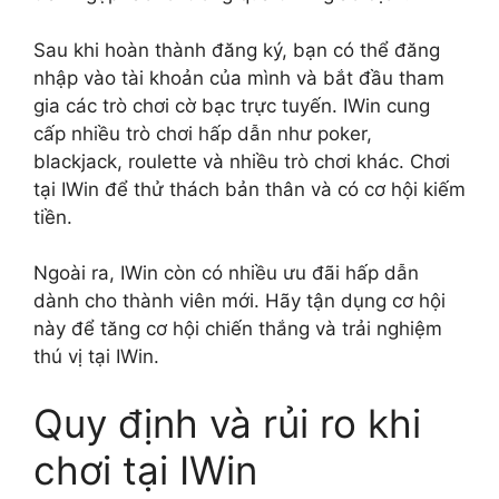
Sau khi hoàn thành đăng ký, bạn có thể đăng
nhập vào tài khoản của mình và bắt đầu tham
gia các trò chơi cờ bạc trực tuyến. IWin cung
cấp nhiều trò chơi hấp dẫn như poker,
blackjack, roulette và nhiều trò chơi khác. Chơi
tại IWin để thử thách bản thân và có cơ hội kiếm
tiền.
Ngoài ra, IWin còn có nhiều ưu đãi hấp dẫn
dành cho thành viên mới. Hãy tận dụng cơ hội
này để tăng cơ hội chiến thắng và trải nghiệm
thú vị tại IWin.
Quy định và rủi ro khi
chơi tại IWin