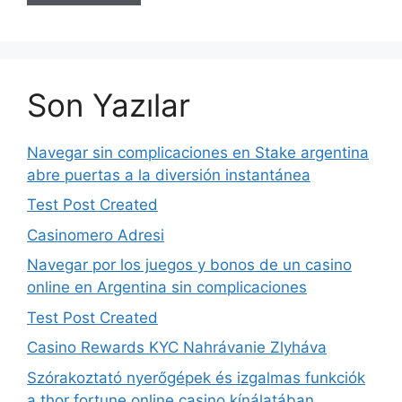
Son Yazılar
Navegar sin complicaciones en Stake argentina
abre puertas a la diversión instantánea
Test Post Created
Casinomero Adresi
Navegar por los juegos y bonos de un casino
online en Argentina sin complicaciones
Test Post Created
Casino Rewards KYC Nahrávanie Zlyháva
Szórakoztató nyerőgépek és izgalmas funkciók
a thor fortune online casino kínálatában