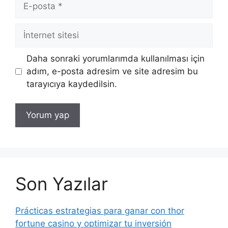
posta
İnternet
sitesi
Daha sonraki yorumlarımda kullanılması için
adım, e-posta adresim ve site adresim bu
tarayıcıya kaydedilsin.
Son Yazılar
Prácticas estrategias para ganar con thor
fortune casino y optimizar tu inversión