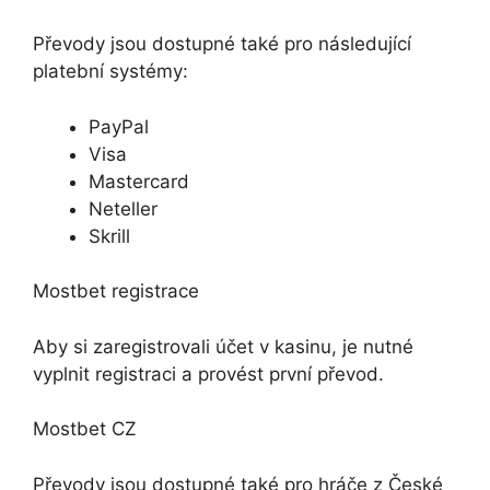
Převody jsou dostupné také pro následující
platební systémy:
PayPal
Visa
Mastercard
Neteller
Skrill
Mostbet registrace
Aby si zaregistrovali účet v kasinu, je nutné
vyplnit registraci a provést první převod.
Mostbet CZ
Převody jsou dostupné také pro hráče z České