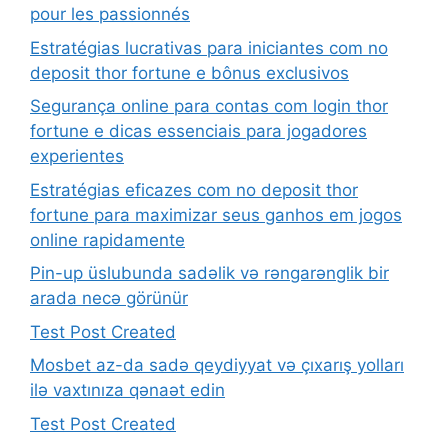
pour les passionnés
Estratégias lucrativas para iniciantes com no
deposit thor fortune e bônus exclusivos
Segurança online para contas com login thor
fortune e dicas essenciais para jogadores
experientes
Estratégias eficazes com no deposit thor
fortune para maximizar seus ganhos em jogos
online rapidamente
Pin-up üslubunda sadəlik və rəngarənglik bir
arada necə görünür
Test Post Created
Mosbet az-da sadə qeydiyyat və çıxarış yolları
ilə vaxtınıza qənaət edin
Test Post Created