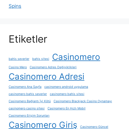
Spins
Etiketler
Casinomero
bahis severler
bahis sitesi
Casino Mero
Casinomero Adres Değişiklikleri
Casinomero Adresi
Casinomero Ana Sayfa
casinomero android uygulama
casinomero bahis severler
casinomero bahis sitesi
Casinomero Bağlantı İyi Kötü
Casinomero Blackjack Casino Oynamayı
casinomero casino sitesi
Casinomero En Hızlı Mobil
Casinomero Erişim Sorunları
Casinomero Giriş
Casinomero Güncel