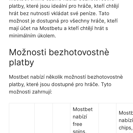
platby, které jsou ideální pro hráče, kteří chtějí
hrát bez nutnosti vkládat své peníze. Tato
možnost je dostupná pro všechny hráče, kteří
mají účet na Mostbetu a kteří chtějí hrát s
minimálním úkolem.
Možnosti bezhotovostnè
platby
Mostbet nabízí několik možností bezhotovostnè
platby, které jsou dostupné pro hráče. Tyto
možnosti zahrnují:
Mostbet
Mostb
nabízí
nabízí
free
chips,
spins,