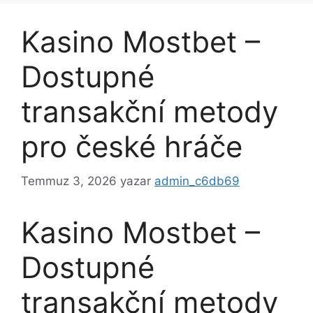
Kasino Mostbet –
Dostupné
transakční metody
pro české hráče
Temmuz 3, 2026
yazar
admin_c6db69
Kasino Mostbet –
Dostupné
transakční metody