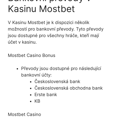
Kasinu Mostbet
V Kasinu Mostbet je k dispozici několik
možností pro bankovní převody. Tyto převody
jsou dostupné pro všechny hráče, kteří mají
účet v kasinu.
Mostbet Casino Bonus
Převody jsou dostupné pro následující
bankovní účty:
Československá bank
Československá obchodna bank
Erste bank
KB
Mostbet Casino