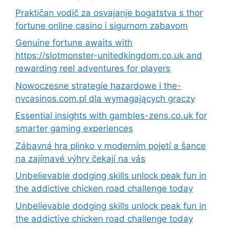
Praktičan vodič za osvajanje bogatstva s thor
fortune online casino i sigurnom zabavom
Genuine fortune awaits with
https://slotmonster-unitedkingdom.co.uk and
rewarding reel adventures for players
Nowoczesne strategie hazardowe i the-
nvcasinos.com.pl dla wymagających graczy
Essential insights with gambles-zens.co.uk for
smarter gaming experiences
Zábavná hra plinko v moderním pojetí a šance
na zajímavé výhry čekají na vás
Unbelievable dodging skills unlock peak fun in
the addictive chicken road challenge today
Unbelievable dodging skills unlock peak fun in
the addictive chicken road challenge today