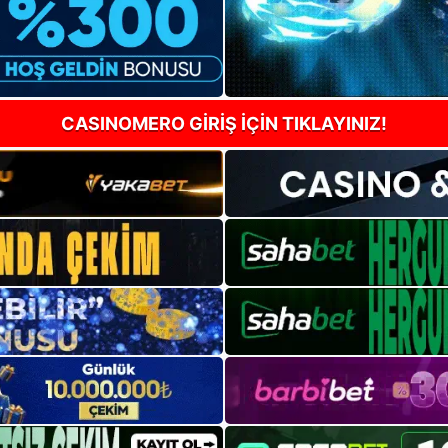
CASINOMERO GİRİŞ İÇİN TIKLAYINIZ!