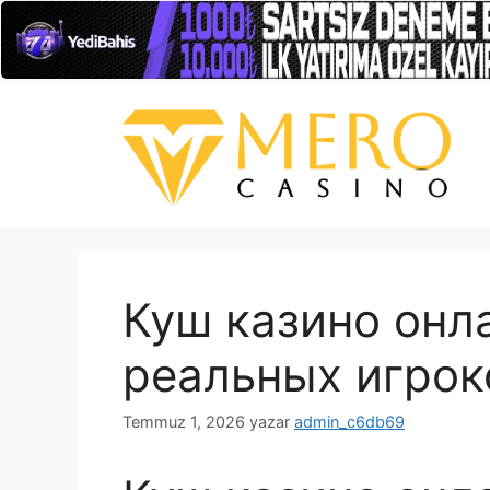
İçeriğe
atla
Куш казино онл
реальных игрок
Temmuz 1, 2026
yazar
admin_c6db69