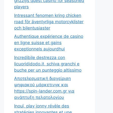
grizzlys quest casino for seasoned
players
Intressant fenomen kring chicken
road för äventyrliga motorcyklister
och bilentusiaster
Authentique expérience de casino
en ligne suisse et gains
exceptionnels aujourdhui
Incredibile destrezza con
licuorididodo.it, schiva granchi e
buche per un punteggio altissimo
Αποτελεσματική διαχείριση
ψηφιακού μάρκετινγκ και
https://spin-lander.com.gr για
ανάπτυξη πελατολογίου
Inouï, play jonny révèle des
stratégies innovantes et une