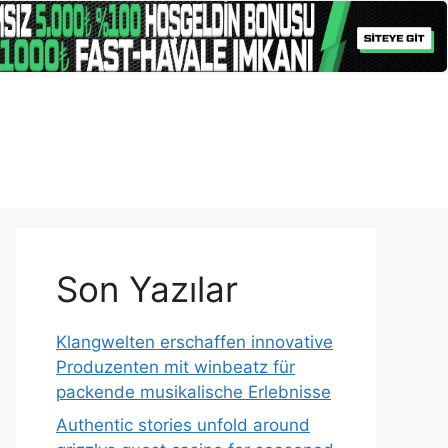
Son Yazılar
Klangwelten erschaffen innovative
Produzenten mit winbeatz für
packende musikalische Erlebnisse
Authentic stories unfold around