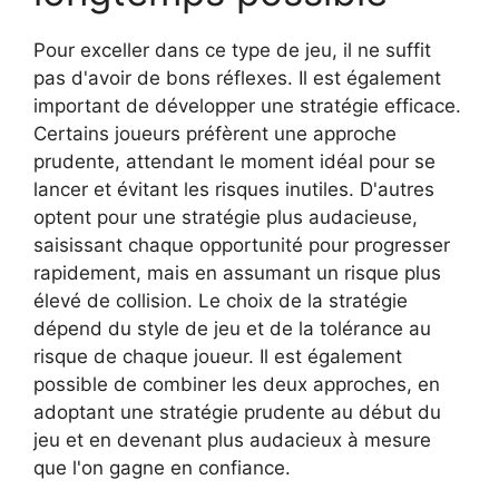
Pour exceller dans ce type de jeu, il ne suffit
pas d'avoir de bons réflexes. Il est également
important de développer une stratégie efficace.
Certains joueurs préfèrent une approche
prudente, attendant le moment idéal pour se
lancer et évitant les risques inutiles. D'autres
optent pour une stratégie plus audacieuse,
saisissant chaque opportunité pour progresser
rapidement, mais en assumant un risque plus
élevé de collision. Le choix de la stratégie
dépend du style de jeu et de la tolérance au
risque de chaque joueur. Il est également
possible de combiner les deux approches, en
adoptant une stratégie prudente au début du
jeu et en devenant plus audacieux à mesure
que l'on gagne en confiance.