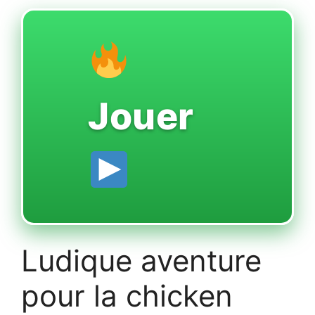
Jouer
Ludique aventure
pour la chicken