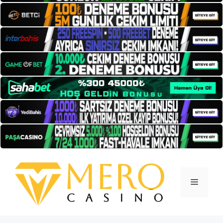
İçeriğe
atla
Menü