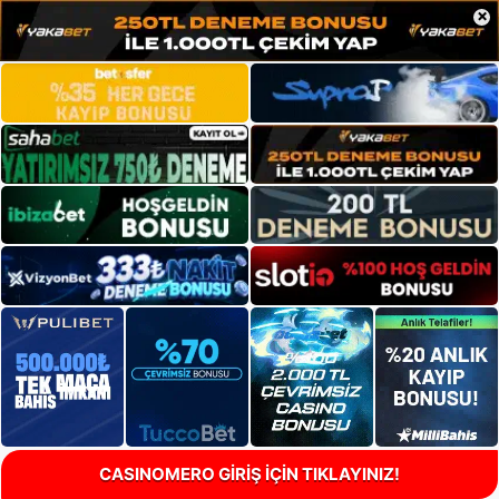
×
CASINOMERO GİRİŞ İÇİN TIKLAYINIZ!