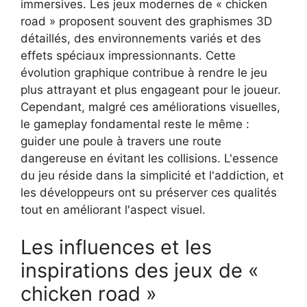
immersives. Les jeux modernes de « chicken
road » proposent souvent des graphismes 3D
détaillés, des environnements variés et des
effets spéciaux impressionnants. Cette
évolution graphique contribue à rendre le jeu
plus attrayant et plus engageant pour le joueur.
Cependant, malgré ces améliorations visuelles,
le gameplay fondamental reste le même :
guider une poule à travers une route
dangereuse en évitant les collisions. L'essence
du jeu réside dans la simplicité et l'addiction, et
les développeurs ont su préserver ces qualités
tout en améliorant l'aspect visuel.
Les influences et les
inspirations des jeux de «
chicken road »