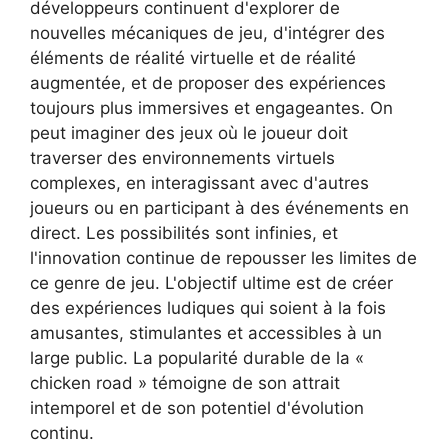
développeurs continuent d'explorer de
nouvelles mécaniques de jeu, d'intégrer des
éléments de réalité virtuelle et de réalité
augmentée, et de proposer des expériences
toujours plus immersives et engageantes. On
peut imaginer des jeux où le joueur doit
traverser des environnements virtuels
complexes, en interagissant avec d'autres
joueurs ou en participant à des événements en
direct. Les possibilités sont infinies, et
l'innovation continue de repousser les limites de
ce genre de jeu. L'objectif ultime est de créer
des expériences ludiques qui soient à la fois
amusantes, stimulantes et accessibles à un
large public. La popularité durable de la «
chicken road » témoigne de son attrait
intemporel et de son potentiel d'évolution
continu.