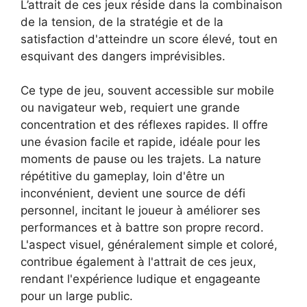
L’attrait de ces jeux réside dans la combinaison
de la tension, de la stratégie et de la
satisfaction d'atteindre un score élevé, tout en
esquivant des dangers imprévisibles.
Ce type de jeu, souvent accessible sur mobile
ou navigateur web, requiert une grande
concentration et des réflexes rapides. Il offre
une évasion facile et rapide, idéale pour les
moments de pause ou les trajets. La nature
répétitive du gameplay, loin d'être un
inconvénient, devient une source de défi
personnel, incitant le joueur à améliorer ses
performances et à battre son propre record.
L'aspect visuel, généralement simple et coloré,
contribue également à l'attrait de ces jeux,
rendant l'expérience ludique et engageante
pour un large public.