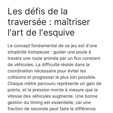
Les défis de la
traversée : maîtriser
l'art de l'esquive
Le concept fondamental de ce jeu est d'une
simplicité trompeuse : guider une poule à
travers une route animée par un flux constant
de véhicules. La difficulté réside dans la
coordination nécessaire pour éviter les
collisions et progresser le plus loin possible.
Chaque mètre parcouru représente un gain de
points, et la pression monte à mesure que la
vitesse des véhicules augmente. Une bonne
gestion du timing est essentielle, car une
fraction de seconde peut faire la différence