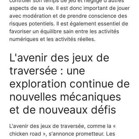
contrôler son temps de jeu et néglige d'autres
aspects de sa vie. Il est donc important de jouer
avec modération et de prendre conscience des
risques potentiels. Il est également essentiel de
favoriser un équilibre sain entre les activités
numériques et les activités réelles.
L'avenir des jeux de
traversée : une
exploration continue de
nouvelles mécaniques
et de nouveaux défis
L'avenir des jeux de traversée, comme la «
chicken road », s'annonce prometteur. Les