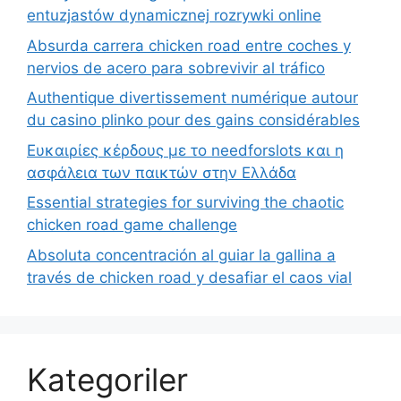
entuzjastów dynamicznej rozrywki online
Absurda carrera chicken road entre coches y
nervios de acero para sobrevivir al tráfico
Authentique divertissement numérique autour
du casino plinko pour des gains considérables
Ευκαιρίες κέρδους με το needforslots και η
ασφάλεια των παικτών στην Ελλάδα
Essential strategies for surviving the chaotic
chicken road game challenge
Absoluta concentración al guiar la gallina a
través de chicken road y desafiar el caos vial
Kategoriler