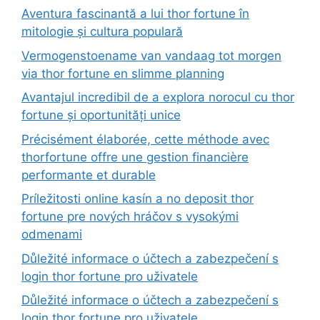
Aventura fascinantă a lui thor fortune în
mitologie și cultura populară
Vermogenstoename van vandaag tot morgen
via thor fortune en slimme planning
Avantajul incredibil de a explora norocul cu thor
fortune și oportunități unice
Précisément élaborée, cette méthode avec
thorfortune offre une gestion financière
performante et durable
Príležitosti online kasín a no deposit thor
fortune pre nových hráčov s vysokými
odmenami
Důležité informace o účtech a zabezpečení s
login thor fortune pro uživatele
Důležité informace o účtech a zabezpečení s
login thor fortune pro uživatele