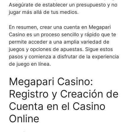
Asegúrate de establecer un presupuesto y no
jugar más allá de tus medios.
En resumen, crear una cuenta en Megapari
Casino es un proceso sencillo y rápido que te
permite acceder a una amplia variedad de
juegos y opciones de apuestas. Sigue estos
pasos y comienza a disfrutar de la experiencia
de juego en línea.
Megapari Casino:
Registro y Creación de
Cuenta en el Casino
Online