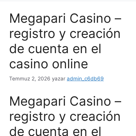
Megapari Casino –
registro y creación
de cuenta en el
casino online
Temmuz 2, 2026
yazar
admin_c6db69
Megapari Casino –
registro y creación
de cuenta en el