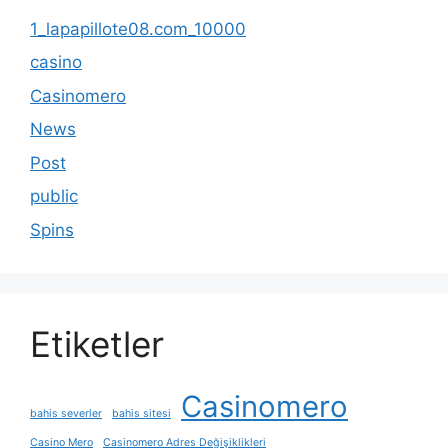
1_lapapillote08.com_10000
casino
Casinomero
News
Post
public
Spins
Etiketler
Casinomero
bahis severler
bahis sitesi
Casino Mero
Casinomero Adres Değişiklikleri