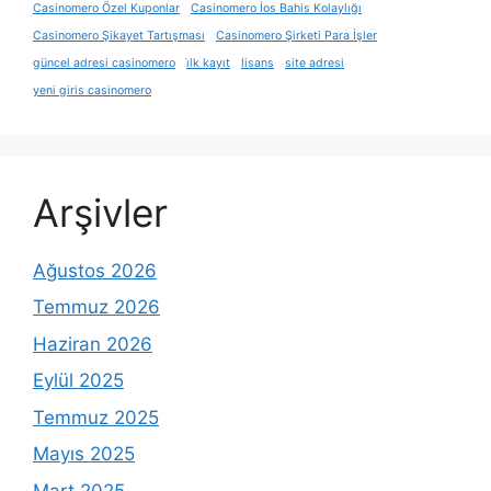
Casinomero Özel Kuponlar
Casinomero İos Bahis Kolaylığı
Casinomero Şikayet Tartışması
Casinomero Şirketi Para İşler
güncel adresi casinomero
i̇lk kayıt
lisans
site adresi
yeni giris casinomero
Arşivler
Ağustos 2026
Temmuz 2026
Haziran 2026
Eylül 2025
Temmuz 2025
Mayıs 2025
Mart 2025