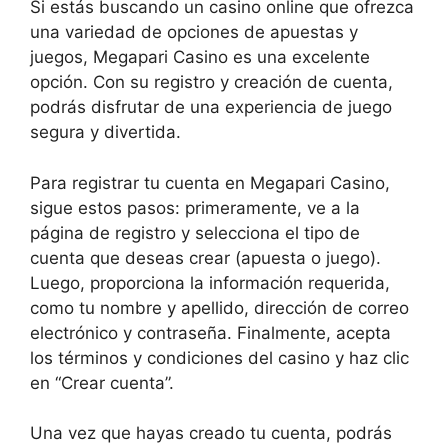
Si estás buscando un casino online que ofrezca
una variedad de opciones de apuestas y
juegos, Megapari Casino es una excelente
opción. Con su registro y creación de cuenta,
podrás disfrutar de una experiencia de juego
segura y divertida.
Para registrar tu cuenta en Megapari Casino,
sigue estos pasos: primeramente, ve a la
página de registro y selecciona el tipo de
cuenta que deseas crear (apuesta o juego).
Luego, proporciona la información requerida,
como tu nombre y apellido, dirección de correo
electrónico y contraseña. Finalmente, acepta
los términos y condiciones del casino y haz clic
en “Crear cuenta”.
Una vez que hayas creado tu cuenta, podrás