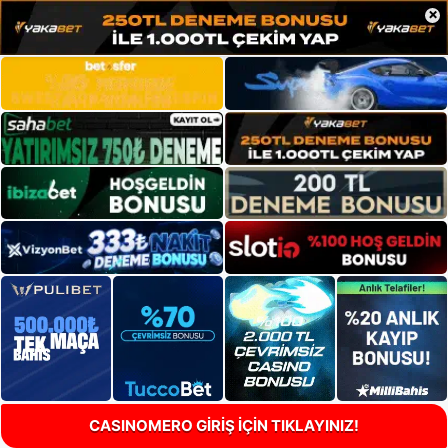
×
CASINOMERO GİRİŞ İÇİN TIKLAYINIZ!