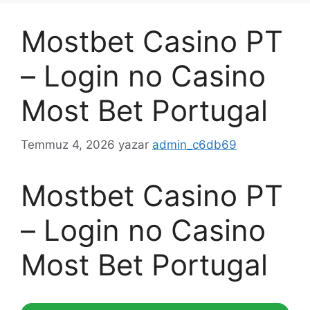
Mostbet Casino PT
– Login no Casino
Most Bet Portugal
Temmuz 4, 2026
yazar
admin_c6db69
Mostbet Casino PT
– Login no Casino
Most Bet Portugal