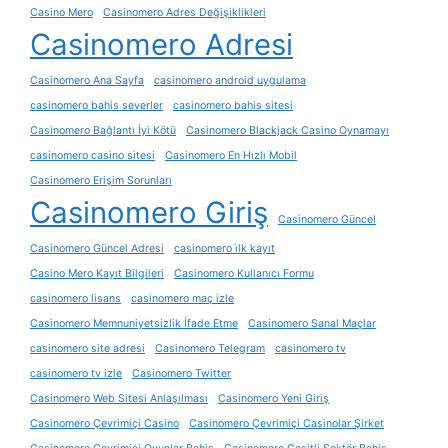
Casino Mero
Casinomero Adres Değişiklikleri
Casinomero Adresi
Casinomero Ana Sayfa
casinomero android uygulama
casinomero bahis severler
casinomero bahis sitesi
Casinomero Bağlantı İyi Kötü
Casinomero Blackjack Casino Oynamayı
casinomero casino sitesi
Casinomero En Hızlı Mobil
Casinomero Erişim Sorunları
Casinomero Giriş
Casinomero Güncel
Casinomero Güncel Adresi
casinomero i̇lk kayıt
Casino Mero Kayıt Bilgileri
Casinomero Kullanıcı Formu
casinomero lisans
casinomero maç izle
Casinomero Memnuniyetsizlik İfade Etme
Casinomero Sanal Maçlar
casinomero site adresi
Casinomero Telegram
casinomero tv
casinomero tv izle
Casinomero Twitter
Casinomero Web Sitesi Anlaşılması
Casinomero Yeni Giriş
Casinomero Çevrimiçi Casino
Casinomero Çevrimiçi Casinolar Şirket