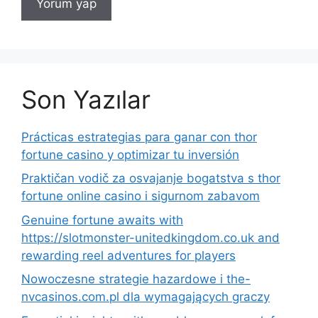
Son Yazılar
Prácticas estrategias para ganar con thor
fortune casino y optimizar tu inversión
Praktičan vodič za osvajanje bogatstva s thor
fortune online casino i sigurnom zabavom
Genuine fortune awaits with
https://slotmonster-unitedkingdom.co.uk and
rewarding reel adventures for players
Nowoczesne strategie hazardowe i the-
nvcasinos.com.pl dla wymagających graczy