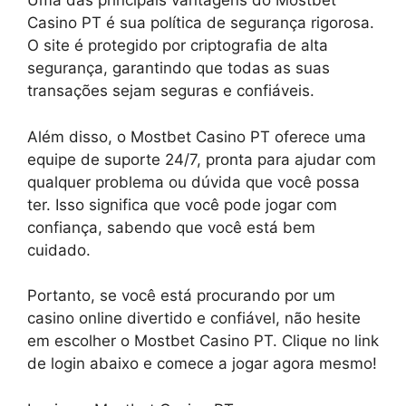
Uma das principais vantagens do Mostbet
Casino PT é sua política de segurança rigorosa.
O site é protegido por criptografia de alta
segurança, garantindo que todas as suas
transações sejam seguras e confiáveis.
Além disso, o Mostbet Casino PT oferece uma
equipe de suporte 24/7, pronta para ajudar com
qualquer problema ou dúvida que você possa
ter. Isso significa que você pode jogar com
confiança, sabendo que você está bem
cuidado.
Portanto, se você está procurando por um
casino online divertido e confiável, não hesite
em escolher o Mostbet Casino PT. Clique no link
de login abaixo e comece a jogar agora mesmo!