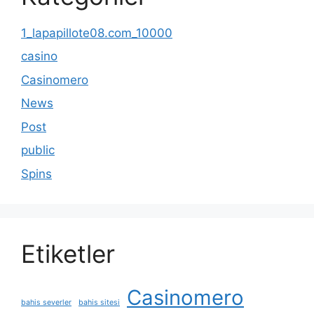
1_lapapillote08.com_10000
casino
Casinomero
News
Post
public
Spins
Etiketler
Casinomero
bahis severler
bahis sitesi