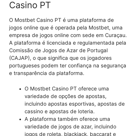
Casino PT
O Mostbet Casino PT é uma plataforma de
jogos online que é operada pela Mostbet, uma
empresa de jogos online com sede em Curaçau.
A plataforma é licenciada e regulamentada pela
Comissão de Jogos de Azar de Portugal
(CAJAP), o que significa que os jogadores
portugueses podem ter confiança na segurança
e transparência da plataforma.
O Mostbet Casino PT oferece uma
variedade de opções de apostas,
incluindo apostas esportivas, apostas de
cassino e apostas de loteria.
A plataforma também oferece uma
variedade de jogos de azar, incluindo
jogos de roleta, blackjack, baccarat e