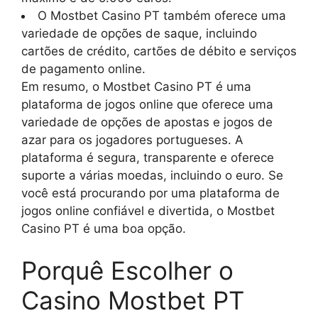
O Mostbet Casino PT também oferece uma
variedade de opções de saque, incluindo
cartões de crédito, cartões de débito e serviços
de pagamento online.
Em resumo, o Mostbet Casino PT é uma
plataforma de jogos online que oferece uma
variedade de opções de apostas e jogos de
azar para os jogadores portugueses. A
plataforma é segura, transparente e oferece
suporte a várias moedas, incluindo o euro. Se
você está procurando por uma plataforma de
jogos online confiável e divertida, o Mostbet
Casino PT é uma boa opção.
Porquê Escolher o
Casino Mostbet PT