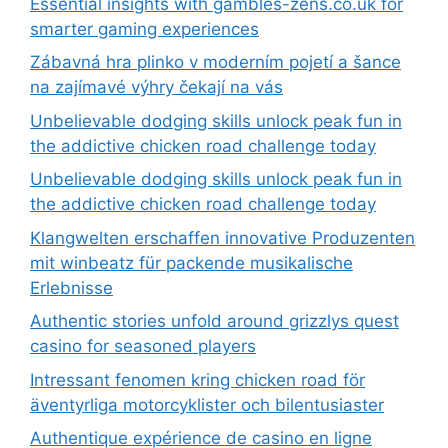
Essential insights with gambles-zens.co.uk for
smarter gaming experiences
Zábavná hra plinko v moderním pojetí a šance
na zajímavé výhry čekají na vás
Unbelievable dodging skills unlock peak fun in
the addictive chicken road challenge today
Unbelievable dodging skills unlock peak fun in
the addictive chicken road challenge today
Klangwelten erschaffen innovative Produzenten
mit winbeatz für packende musikalische
Erlebnisse
Authentic stories unfold around grizzlys quest
casino for seasoned players
Intressant fenomen kring chicken road för
äventyrliga motorcyklister och bilentusiaster
Authentique expérience de casino en ligne