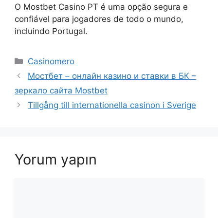
O Mostbet Casino PT é uma opção segura e
confiável para jogadores de todo o mundo,
incluindo Portugal.
Kategoriler
Casinomero
Мостбет – онлайн казино и ставки в БК –
зеркало сайта Mostbet
Tillgång till internationella casinon i Sverige
Yorum yapın
Yorum