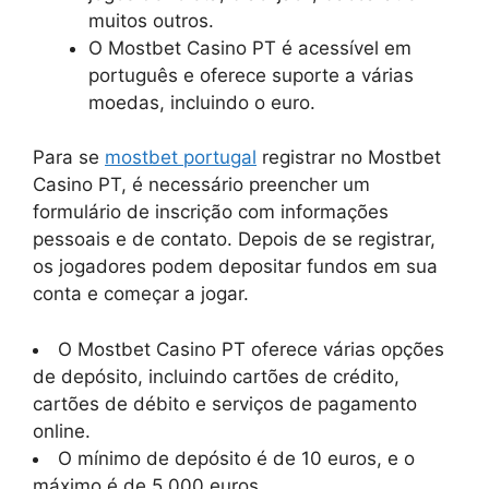
muitos outros.
O Mostbet Casino PT é acessível em
português e oferece suporte a várias
moedas, incluindo o euro.
Para se
mostbet portugal
registrar no Mostbet
Casino PT, é necessário preencher um
formulário de inscrição com informações
pessoais e de contato. Depois de se registrar,
os jogadores podem depositar fundos em sua
conta e começar a jogar.
O Mostbet Casino PT oferece várias opções
de depósito, incluindo cartões de crédito,
cartões de débito e serviços de pagamento
online.
O mínimo de depósito é de 10 euros, e o
máximo é de 5.000 euros.