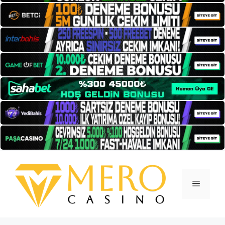
İçeriğe
atla
Menü