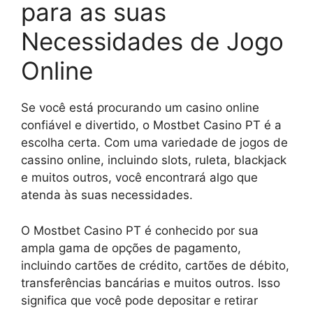
para as suas
Necessidades de Jogo
Online
Se você está procurando um casino online
confiável e divertido, o Mostbet Casino PT é a
escolha certa. Com uma variedade de jogos de
cassino online, incluindo slots, ruleta, blackjack
e muitos outros, você encontrará algo que
atenda às suas necessidades.
O Mostbet Casino PT é conhecido por sua
ampla gama de opções de pagamento,
incluindo cartões de crédito, cartões de débito,
transferências bancárias e muitos outros. Isso
significa que você pode depositar e retirar