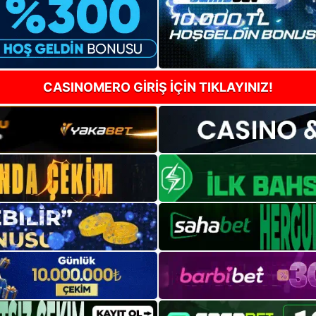
CASINOMERO GİRİŞ İÇİN TIKLAYINIZ!