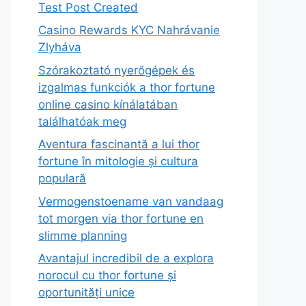
Test Post Created
Casino Rewards KYC Nahrávanie
Zlyháva
Szórakoztató nyerőgépek és
izgalmas funkciók a thor fortune
online casino kínálatában
találhatóak meg
Aventura fascinantă a lui thor
fortune în mitologie și cultura
populară
Vermogenstoename van vandaag
tot morgen via thor fortune en
slimme planning
Avantajul incredibil de a explora
norocul cu thor fortune și
oportunități unice