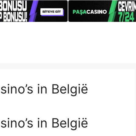
ino’s in België
ino’s in België