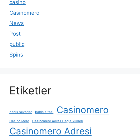
casino
Casinomero
News
Post
public
Spins
Etiketler
Casinomero
bahis severler
bahis sitesi
Casino Mero
Casinomero Adres Değişiklikleri
Casinomero Adresi