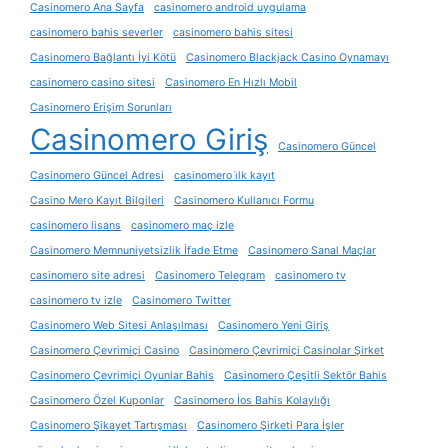
Casinomero Ana Sayfa
casinomero android uygulama
casinomero bahis severler
casinomero bahis sitesi
Casinomero Bağlantı İyi Kötü
Casinomero Blackjack Casino Oynamayı
casinomero casino sitesi
Casinomero En Hızlı Mobil
Casinomero Erişim Sorunları
Casinomero Giriş
Casinomero Güncel
Casinomero Güncel Adresi
casinomero i̇lk kayıt
Casino Mero Kayıt Bilgileri
Casinomero Kullanıcı Formu
casinomero lisans
casinomero maç izle
Casinomero Memnuniyetsizlik İfade Etme
Casinomero Sanal Maçlar
casinomero site adresi
Casinomero Telegram
casinomero tv
casinomero tv izle
Casinomero Twitter
Casinomero Web Sitesi Anlaşılması
Casinomero Yeni Giriş
Casinomero Çevrimiçi Casino
Casinomero Çevrimiçi Casinolar Şirket
Casinomero Çevrimiçi Oyunlar Bahis
Casinomero Çeşitli Sektör Bahis
Casinomero Özel Kuponlar
Casinomero İos Bahis Kolaylığı
Casinomero Şikayet Tartışması
Casinomero Şirketi Para İşler