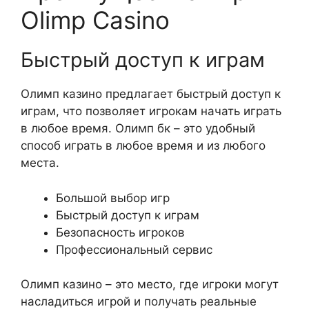
Olimp Casino
Быстрый доступ к играм
Олимп казино предлагает быстрый доступ к
играм, что позволяет игрокам начать играть
в любое время. Олимп бк – это удобный
способ играть в любое время и из любого
места.
Большой выбор игр
Быстрый доступ к играм
Безопасность игроков
Профессиональный сервис
Олимп казино – это место, где игроки могут
насладиться игрой и получать реальные