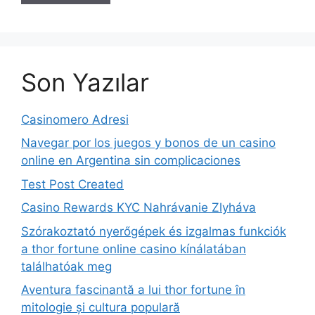
Son Yazılar
Casinomero Adresi
Navegar por los juegos y bonos de un casino
online en Argentina sin complicaciones
Test Post Created
Casino Rewards KYC Nahrávanie Zlyháva
Szórakoztató nyerőgépek és izgalmas funkciók
a thor fortune online casino kínálatában
találhatóak meg
Aventura fascinantă a lui thor fortune în
mitologie și cultura populară