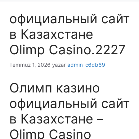
официальный сайт
в Казахстане
Olimp Casino.2227
Temmuz 1, 2026
yazar
admin_c6db69
Олимп казино
официальный сайт
в Казахстане –
Olimp Casino