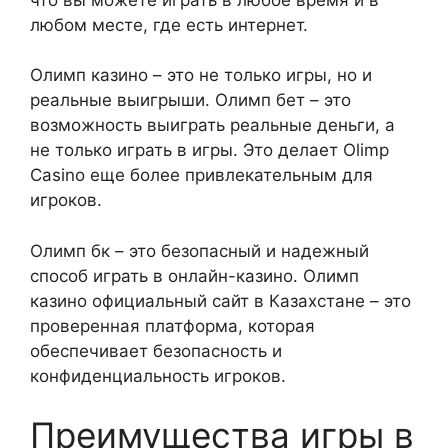
любом месте, где есть интернет.
Олимп казино – это не только игры, но и
реальные выигрыши. Олимп бет – это
возможность выиграть реальные деньги, а
не только играть в игры. Это делает Olimp
Casino еще более привлекательным для
игроков.
Олимп бк – это безопасный и надежный
способ играть в онлайн-казино. Олимп
казино официальный сайт в Казахстане – это
проверенная платформа, которая
обеспечивает безопасность и
конфиденциальность игроков.
Преимущества игры в