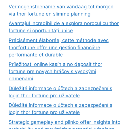
Vermogenstoename van vandaag tot morgen
via thor fortune en slimme planning
Avantajul incredibil de a explora norocul cu thor
fortune și oportunități unice
Précisément élaborée, cette méthode avec
thorfortune offre une gestion financière
performante et durable
Príležitosti online kasín a no deposit thor
fortune pre nových hráčov s vysokými
odmenami
Důležité informace o účtech a zabezpečení s
login thor fortune pro uživatele
Důležité informace o účtech a zabezpečení s
login thor fortune pro uživatele
Strategic gameplay and plinko offer insights into