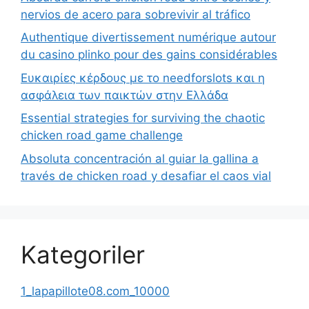
nervios de acero para sobrevivir al tráfico
Authentique divertissement numérique autour
du casino plinko pour des gains considérables
Ευκαιρίες κέρδους με το needforslots και η
ασφάλεια των παικτών στην Ελλάδα
Essential strategies for surviving the chaotic
chicken road game challenge
Absoluta concentración al guiar la gallina a
través de chicken road y desafiar el caos vial
Kategoriler
1_lapapillote08.com_10000