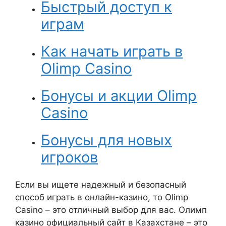
Быстрый доступ к
играм
Как начать играть в
Olimp Casino
Бонусы и акции Olimp
Casino
Бонусы для новых
игроков
Если вы ищете надежный и безопасный
способ играть в онлайн-казино, то Olimp
Casino – это отличный выбор для вас. Олимп
казино официальный сайт в Казахстане – это