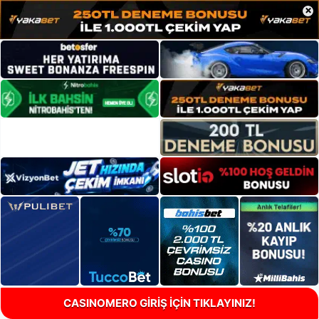
×
CASINOMERO GİRİŞ İÇİN TIKLAYINIZ!