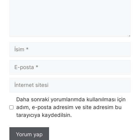
İsim
E-
posta
İnternet
sitesi
Daha sonraki yorumlarımda kullanılması için
adım, e-posta adresim ve site adresim bu
tarayıcıya kaydedilsin.