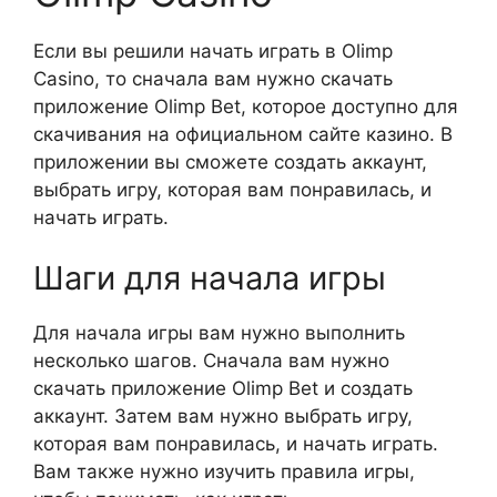
Если вы решили начать играть в Olimp
Casino, то сначала вам нужно скачать
приложение Olimp Bet, которое доступно для
скачивания на официальном сайте казино. В
приложении вы сможете создать аккаунт,
выбрать игру, которая вам понравилась, и
начать играть.
Шаги для начала игры
Для начала игры вам нужно выполнить
несколько шагов. Сначала вам нужно
скачать приложение Olimp Bet и создать
аккаунт. Затем вам нужно выбрать игру,
которая вам понравилась, и начать играть.
Вам также нужно изучить правила игры,