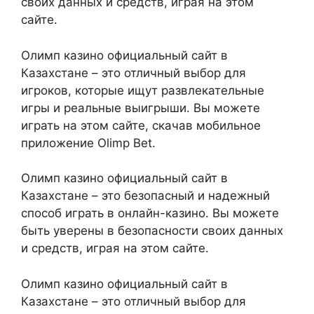
своих данных и средств, играя на этом
сайте.
Олимп казино официальный сайт в
Казахстане – это отличный выбор для
игроков, которые ищут развлекательные
игры и реальные выигрыши. Вы можете
играть на этом сайте, скачав мобильное
приложение Olimp Bet.
Олимп казино официальный сайт в
Казахстане – это безопасный и надежный
способ играть в онлайн-казино. Вы можете
быть уверены в безопасности своих данных
и средств, играя на этом сайте.
Олимп казино официальный сайт в
Казахстане – это отличный выбор для