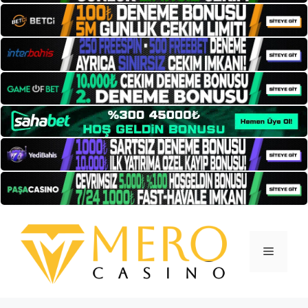
İçeriğe
atla
Menü