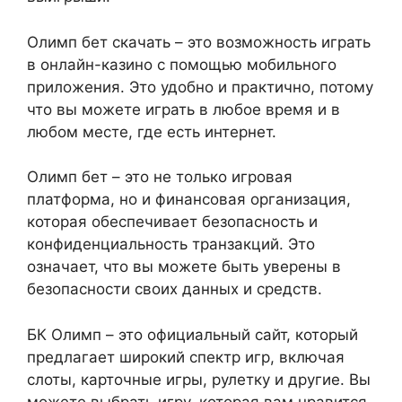
Олимп бет скачать – это возможность играть
в онлайн-казино с помощью мобильного
приложения. Это удобно и практично, потому
что вы можете играть в любое время и в
любом месте, где есть интернет.
Олимп бет – это не только игровая
платформа, но и финансовая организация,
которая обеспечивает безопасность и
конфиденциальность транзакций. Это
означает, что вы можете быть уверены в
безопасности своих данных и средств.
БК Олимп – это официальный сайт, который
предлагает широкий спектр игр, включая
слоты, карточные игры, рулетку и другие. Вы
можете выбрать игру, которая вам нравится,