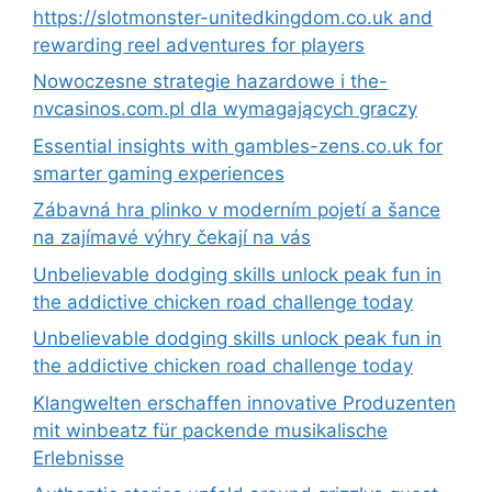
https://slotmonster-unitedkingdom.co.uk and
rewarding reel adventures for players
Nowoczesne strategie hazardowe i the-
nvcasinos.com.pl dla wymagających graczy
Essential insights with gambles-zens.co.uk for
smarter gaming experiences
Zábavná hra plinko v moderním pojetí a šance
na zajímavé výhry čekají na vás
Unbelievable dodging skills unlock peak fun in
the addictive chicken road challenge today
Unbelievable dodging skills unlock peak fun in
the addictive chicken road challenge today
Klangwelten erschaffen innovative Produzenten
mit winbeatz für packende musikalische
Erlebnisse