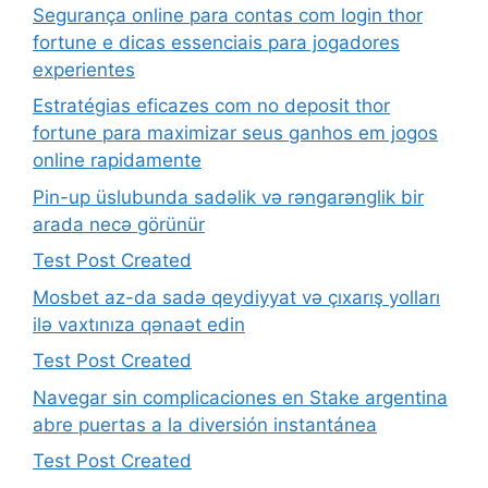
Segurança online para contas com login thor
fortune e dicas essenciais para jogadores
experientes
Estratégias eficazes com no deposit thor
fortune para maximizar seus ganhos em jogos
online rapidamente
Pin-up üslubunda sadəlik və rəngarənglik bir
arada necə görünür
Test Post Created
Mosbet az-da sadə qeydiyyat və çıxarış yolları
ilə vaxtınıza qənaət edin
Test Post Created
Navegar sin complicaciones en Stake argentina
abre puertas a la diversión instantánea
Test Post Created