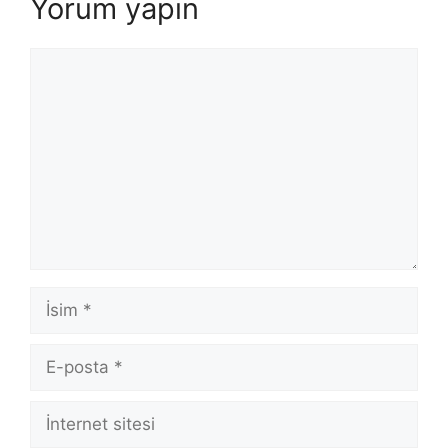
Yorum yapın
Yorum
İsim
E-
posta
İnternet
sitesi