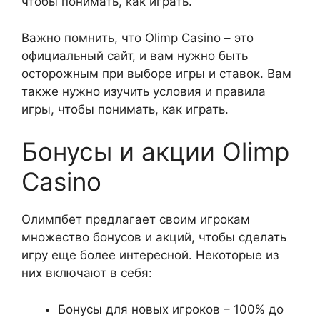
чтобы понимать, как играть.
Важно помнить, что Olimp Casino – это
официальный сайт, и вам нужно быть
осторожным при выборе игры и ставок. Вам
также нужно изучить условия и правила
игры, чтобы понимать, как играть.
Бонусы и акции Olimp
Casino
Олимпбет предлагает своим игрокам
множество бонусов и акций, чтобы сделать
игру еще более интересной. Некоторые из
них включают в себя:
Бонусы для новых игроков – 100% до