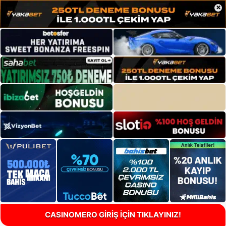
×
CASINOMERO GİRİŞ İÇİN TIKLAYINIZ!