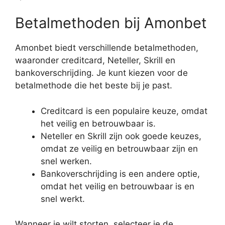
Betalmethoden bij Amonbet
Amonbet biedt verschillende betalmethoden,
waaronder creditcard, Neteller, Skrill en
bankoverschrijding. Je kunt kiezen voor de
betalmethode die het beste bij je past.
Creditcard is een populaire keuze, omdat
het veilig en betrouwbaar is.
Neteller en Skrill zijn ook goede keuzes,
omdat ze veilig en betrouwbaar zijn en
snel werken.
Bankoverschrijding is een andere optie,
omdat het veilig en betrouwbaar is en
snel werkt.
Wanneer je wilt storten, selecteer je de