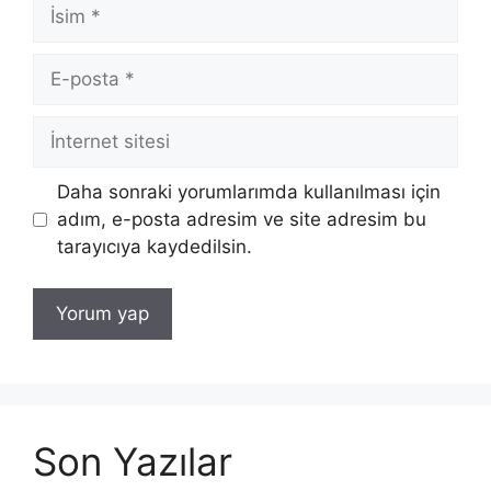
İsim
E-
posta
İnternet
sitesi
Daha sonraki yorumlarımda kullanılması için
adım, e-posta adresim ve site adresim bu
tarayıcıya kaydedilsin.
Son Yazılar