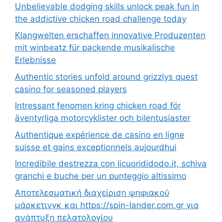
Unbelievable dodging skills unlock peak fun in
the addictive chicken road challenge today
Klangwelten erschaffen innovative Produzenten
mit winbeatz für packende musikalische
Erlebnisse
Authentic stories unfold around grizzlys quest
casino for seasoned players
Intressant fenomen kring chicken road för
äventyrliga motorcyklister och bilentusiaster
Authentique expérience de casino en ligne
suisse et gains exceptionnels aujourdhui
Incredibile destrezza con licuorididodo.it, schiva
granchi e buche per un punteggio altissimo
Αποτελεσματική διαχείριση ψηφιακού
μάρκετινγκ και https://spin-lander.com.gr για
ανάπτυξη πελατολογίου