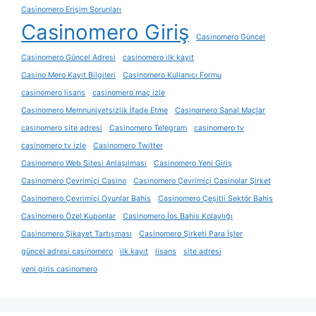
Casinomero Erişim Sorunları
Casinomero Giriş
Casinomero Güncel
Casinomero Güncel Adresi
casinomero i̇lk kayıt
Casino Mero Kayıt Bilgileri
Casinomero Kullanıcı Formu
casinomero lisans
casinomero maç izle
Casinomero Memnuniyetsizlik İfade Etme
Casinomero Sanal Maçlar
casinomero site adresi
Casinomero Telegram
casinomero tv
casinomero tv izle
Casinomero Twitter
Casinomero Web Sitesi Anlaşılması
Casinomero Yeni Giriş
Casinomero Çevrimiçi Casino
Casinomero Çevrimiçi Casinolar Şirket
Casinomero Çevrimiçi Oyunlar Bahis
Casinomero Çeşitli Sektör Bahis
Casinomero Özel Kuponlar
Casinomero İos Bahis Kolaylığı
Casinomero Şikayet Tartışması
Casinomero Şirketi Para İşler
güncel adresi casinomero
i̇lk kayıt
lisans
site adresi
yeni giris casinomero