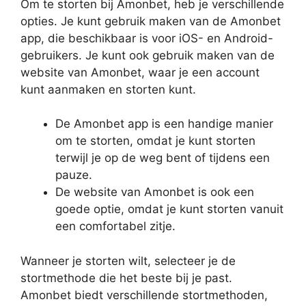
Om te storten bij Amonbet, heb je verschillende
opties. Je kunt gebruik maken van de Amonbet
app, die beschikbaar is voor iOS- en Android-
gebruikers. Je kunt ook gebruik maken van de
website van Amonbet, waar je een account
kunt aanmaken en storten kunt.
De Amonbet app is een handige manier
om te storten, omdat je kunt storten
terwijl je op de weg bent of tijdens een
pauze.
De website van Amonbet is ook een
goede optie, omdat je kunt storten vanuit
een comfortabel zitje.
Wanneer je storten wilt, selecteer je de
stortmethode die het beste bij je past.
Amonbet biedt verschillende stortmethoden,