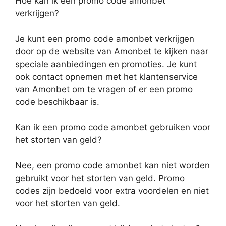
Hoe kan ik een promo code amonbet
verkrijgen?
Je kunt een promo code amonbet verkrijgen
door op de website van Amonbet te kijken naar
speciale aanbiedingen en promoties. Je kunt
ook contact opnemen met het klantenservice
van Amonbet om te vragen of er een promo
code beschikbaar is.
Kan ik een promo code amonbet gebruiken voor
het storten van geld?
Nee, een promo code amonbet kan niet worden
gebruikt voor het storten van geld. Promo
codes zijn bedoeld voor extra voordelen en niet
voor het storten van geld.