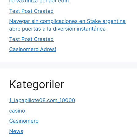
ilə vaxtınıza qənaət edin
Test Post Created
Navegar sin complicaciones en Stake argentina
abre puertas a la diversión instantánea
Test Post Created
Casinomero Adresi
Kategoriler
1_lapapillote08.com_10000
casino
Casinomero
News