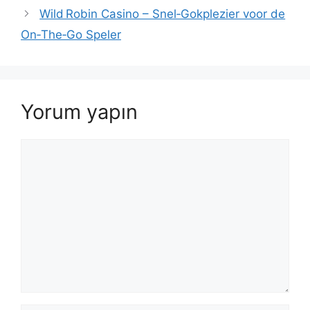
Wild Robin Casino – Snel‑Gokplezier voor de
On‑The‑Go Speler
Yorum yapın
Yorum