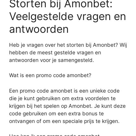
Storten bij Amonbet:
Veelgestelde vragen en
antwoorden
Heb je vragen over het storten bij Amonbet? Wij
hebben de meest gestelde vragen en
antwoorden voor je samengesteld.
Wat is een promo code amonbet?
Een promo code amonbet is een unieke code
die je kunt gebruiken om extra voordelen te
krijgen bij het spelen op Amonbet. Je kunt deze
code gebruiken om een extra bonus te
ontvangen of om een speciale prijs te krijgen.