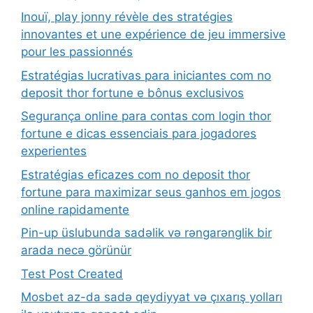
Inouï, play jonny révèle des stratégies
innovantes et une expérience de jeu immersive
pour les passionnés
Estratégias lucrativas para iniciantes com no
deposit thor fortune e bônus exclusivos
Segurança online para contas com login thor
fortune e dicas essenciais para jogadores
experientes
Estratégias eficazes com no deposit thor
fortune para maximizar seus ganhos em jogos
online rapidamente
Pin-up üslubunda sadəlik və rəngarənglik bir
arada necə görünür
Test Post Created
Mosbet az-da sadə qeydiyyat və çıxarış yolları