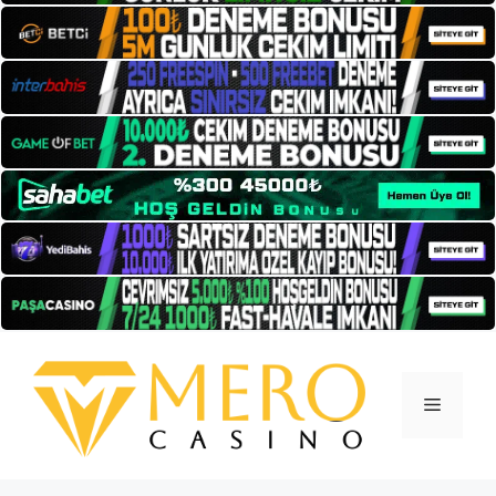
İçeriğe
atla
Menü