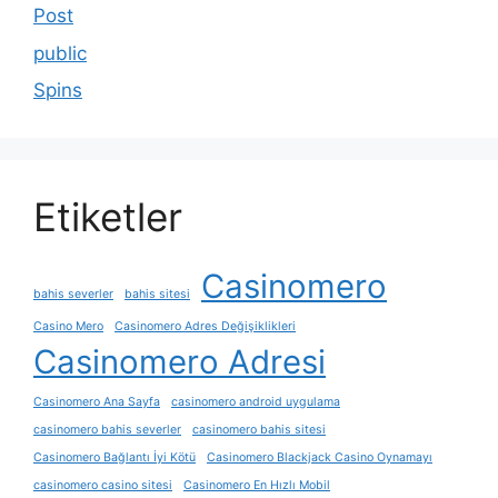
Post
public
Spins
Etiketler
Casinomero
bahis severler
bahis sitesi
Casino Mero
Casinomero Adres Değişiklikleri
Casinomero Adresi
Casinomero Ana Sayfa
casinomero android uygulama
casinomero bahis severler
casinomero bahis sitesi
Casinomero Bağlantı İyi Kötü
Casinomero Blackjack Casino Oynamayı
casinomero casino sitesi
Casinomero En Hızlı Mobil