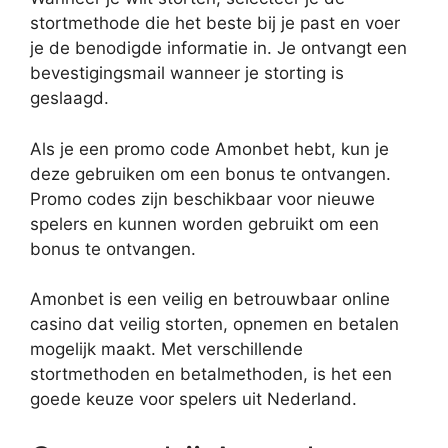
stortmethode die het beste bij je past en voer
je de benodigde informatie in. Je ontvangt een
bevestigingsmail wanneer je storting is
geslaagd.
Als je een promo code Amonbet hebt, kun je
deze gebruiken om een bonus te ontvangen.
Promo codes zijn beschikbaar voor nieuwe
spelers en kunnen worden gebruikt om een
bonus te ontvangen.
Amonbet is een veilig en betrouwbaar online
casino dat veilig storten, opnemen en betalen
mogelijk maakt. Met verschillende
stortmethoden en betalmethoden, is het een
goede keuze voor spelers uit Nederland.