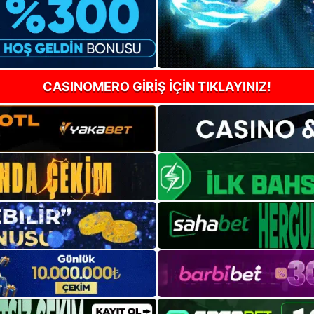
CASINOMERO GİRİŞ İÇİN TIKLAYINIZ!