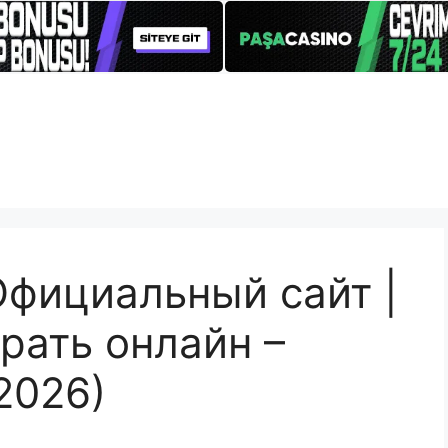
Официальный сайт |
грать онлайн –
2026)