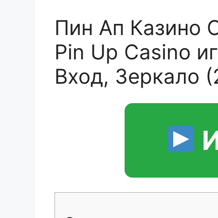
Пин Ап Казино 
Pin Up Casino и
Вход, Зеркало (
И