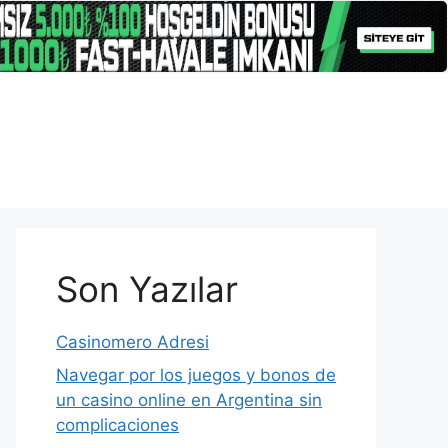
Son Yazılar
Casinomero Adresi
Navegar por los juegos y bonos de
un casino online en Argentina sin
complicaciones