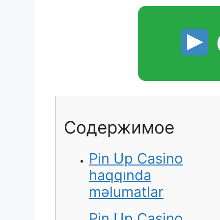
Содержимое
Pin Up Casino
haqqında
məlumatlar
Pin Up Casino