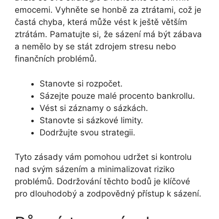
emocemi. Vyhněte se honbě za ztrátami, což je
častá chyba, která může vést k ještě větším
ztrátám. Pamatujte si, že sázení má být zábava
a nemělo by se stát zdrojem stresu nebo
finančních problémů.
Stanovte si rozpočet.
Sázejte pouze malé procento bankrollu.
Vést si záznamy o sázkách.
Stanovte si sázkové limity.
Dodržujte svou strategii.
Tyto zásady vám pomohou udržet si kontrolu
nad svým sázením a minimalizovat riziko
problémů. Dodržování těchto bodů je klíčové
pro dlouhodobý a zodpovědný přístup k sázení.