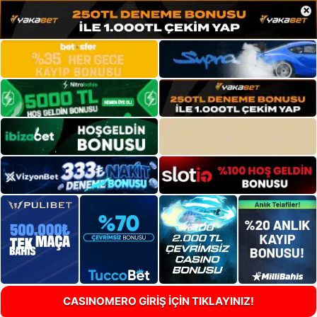
×
CASINOMERO GİRİŞ İÇİN TIKLAYINIZ!