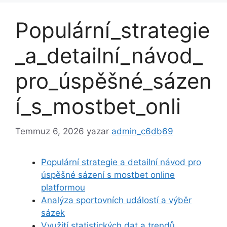
Populární_strategie
_a_detailní_návod_
pro_úspěšné_sázen
í_s_mostbet_onli
Temmuz 6, 2026
yazar
admin_c6db69
Populární strategie a detailní návod pro
úspěšné sázení s mostbet online
platformou
Analýza sportovních událostí a výběr
sázek
Využití statistických dat a trendů