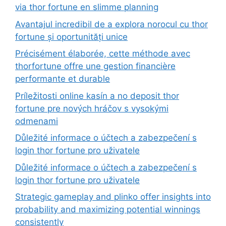
via thor fortune en slimme planning
Avantajul incredibil de a explora norocul cu thor
fortune și oportunități unice
Précisément élaborée, cette méthode avec
thorfortune offre une gestion financière
performante et durable
Príležitosti online kasín a no deposit thor
fortune pre nových hráčov s vysokými
odmenami
Důležité informace o účtech a zabezpečení s
login thor fortune pro uživatele
Důležité informace o účtech a zabezpečení s
login thor fortune pro uživatele
Strategic gameplay and plinko offer insights into
probability and maximizing potential winnings
consistently