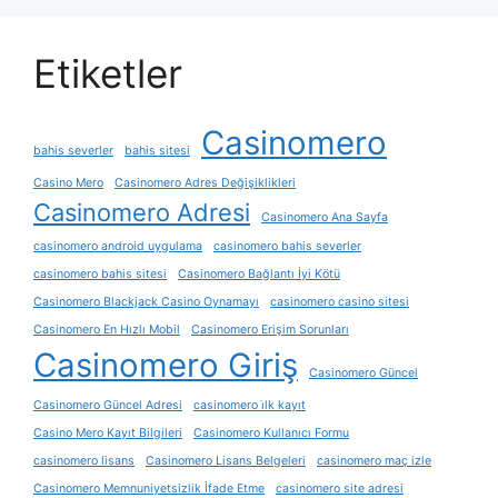
Etiketler
Casinomero
bahis severler
bahis sitesi
Casino Mero
Casinomero Adres Değişiklikleri
Casinomero Adresi
Casinomero Ana Sayfa
casinomero android uygulama
casinomero bahis severler
casinomero bahis sitesi
Casinomero Bağlantı İyi Kötü
Casinomero Blackjack Casino Oynamayı
casinomero casino sitesi
Casinomero En Hızlı Mobil
Casinomero Erişim Sorunları
Casinomero Giriş
Casinomero Güncel
Casinomero Güncel Adresi
casinomero i̇lk kayıt
Casino Mero Kayıt Bilgileri
Casinomero Kullanıcı Formu
casinomero lisans
Casinomero Lisans Belgeleri
casinomero maç izle
Casinomero Memnuniyetsizlik İfade Etme
casinomero site adresi