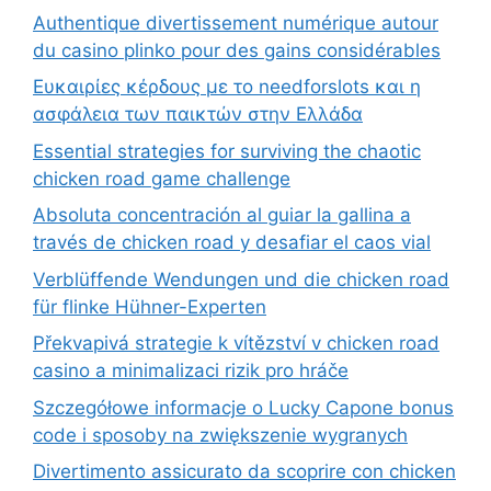
Authentique divertissement numérique autour
du casino plinko pour des gains considérables
Ευκαιρίες κέρδους με το needforslots και η
ασφάλεια των παικτών στην Ελλάδα
Essential strategies for surviving the chaotic
chicken road game challenge
Absoluta concentración al guiar la gallina a
través de chicken road y desafiar el caos vial
Verblüffende Wendungen und die chicken road
für flinke Hühner-Experten
Překvapivá strategie k vítězství v chicken road
casino a minimalizaci rizik pro hráče
Szczegółowe informacje o Lucky Capone bonus
code i sposoby na zwiększenie wygranych
Divertimento assicurato da scoprire con chicken