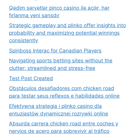
Qədim sərvətlər pinco casino ilə açılır, hər
fırlanma yeni şansdır
Strategic gameplay and plinko offer insights into
probability and maximizing potential winnings
consistently
Spinboss Interac for Canadian Players
Navigating sports betting sites without the
clutter: streamlined and stress-free
Test Post Created
Obstáculos desafiadores com chicken road
para testar seus reflexos e habilidades online
Efektywna strategia i plinko casino dla
entuzjastów dynamicznej rozrywki online
Absurda carrera chicken road entre coches y
nervios de acero para sobrevivir al tráfico