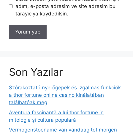
adım, e-posta adresim ve site adresim bu
tarayıcıya kaydedilsin.
Son Yazılar
Szórakoztató nyerőgépek és izgalmas funkciók
a thor fortune online casino kínálatában
találhatóak meg
Aventura fascinantă a lui thor fortune în
mitologie și cultura populară
Vermogenstoename van vandaag tot morgen