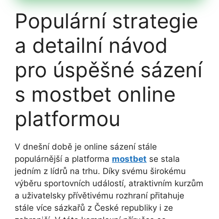
Populární strategie
a detailní návod
pro úspěšné sázení
s mostbet online
platformou
V dnešní době je online sázení stále
populárnější a platforma
mostbet
se stala
jedním z lídrů na trhu. Díky svému širokému
výběru sportovních událostí, atraktivním kurzům
a uživatelsky přívětivému rozhraní přitahuje
stále více sázkařů z České republiky i ze