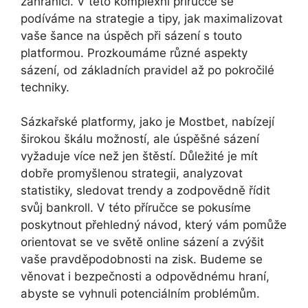
zahraničí. V této komplexní příručce se
podíváme na strategie a tipy, jak maximalizovat
vaše šance na úspěch při sázení s touto
platformou. Prozkoumáme různé aspekty
sázení, od základních pravidel až po pokročilé
techniky.
Sázkařské platformy, jako je Mostbet, nabízejí
širokou škálu možností, ale úspěšné sázení
vyžaduje více než jen štěstí. Důležité je mít
dobře promyšlenou strategii, analyzovat
statistiky, sledovat trendy a zodpovědně řídit
svůj bankroll. V této příručce se pokusíme
poskytnout přehledný návod, který vám pomůže
orientovat se ve světě online sázení a zvýšit
vaše pravděpodobnosti na zisk. Budeme se
věnovat i bezpečnosti a odpovědnému hraní,
abyste se vyhnuli potenciálním problémům.