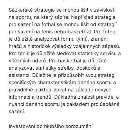
Sázkařské strategie se mohou lišit v závislosti
na sportu, na který sázíte. Například strategie
pro sázení na fotbal se mohou lišit od strategií
pro sázení na tenis nebo basketbal. Pro fotbal
je důležité analyzovat formu týmů, zranění
hráčů a historické výsledky vzájemných zápasů.
Pro tenis je důležité sledovat statistiky servisu a
vítězných úderů. Pro basketbal je důležité
analyzovat statistiky střelby, doskoků a
asistencí. Důležité je přizpůsobit svou strategii
specifickým charakteristikám daného sportu a
pravidelně ji aktualizovat na základě nových
informací a trendů. Důkladná znalost pravidel a
nuancí daného sportu je základem pro úspěšné
sázení.
Investování do hlubšího porozumění