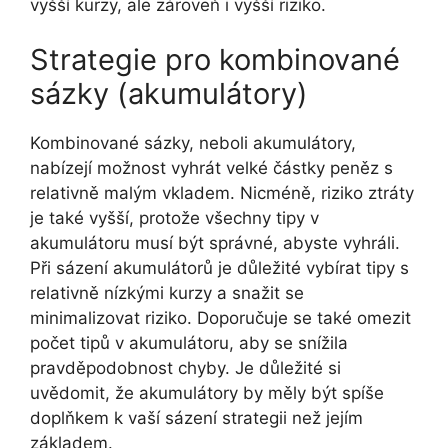
vyšší kurzy, ale zároveň i vyšší riziko.
Strategie pro kombinované
sázky (akumulátory)
Kombinované sázky, neboli akumulátory,
nabízejí možnost vyhrát velké částky peněz s
relativně malým vkladem. Nicméně, riziko ztráty
je také vyšší, protože všechny tipy v
akumulátoru musí být správné, abyste vyhráli.
Při sázení akumulátorů je důležité vybírat tipy s
relativně nízkými kurzy a snažit se
minimalizovat riziko. Doporučuje se také omezit
počet tipů v akumulátoru, aby se snížila
pravděpodobnost chyby. Je důležité si
uvědomit, že akumulátory by měly být spíše
doplňkem k vaší sázení strategii než jejím
základem.