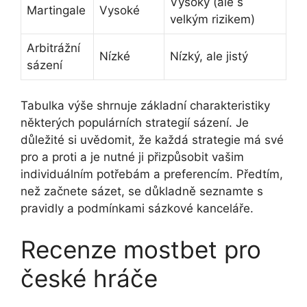
Vysoký (ale s
Martingale
Vysoké
velkým rizikem)
Arbitrážní
Nízké
Nízký, ale jistý
sázení
Tabulka výše shrnuje základní charakteristiky
některých populárních strategií sázení. Je
důležité si uvědomit, že každá strategie má své
pro a proti a je nutné ji přizpůsobit vašim
individuálním potřebám a preferencím. Předtím,
než začnete sázet, se důkladně seznamte s
pravidly a podmínkami sázkové kanceláře.
Recenze mostbet pro
české hráče