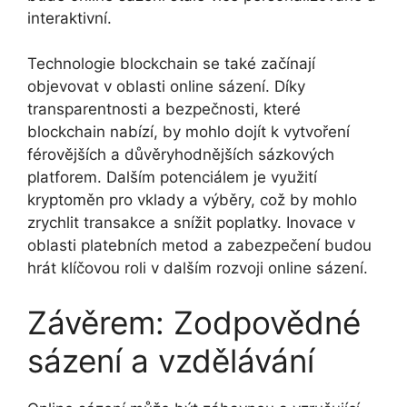
interaktivní.
Technologie blockchain se také začínají
objevovat v oblasti online sázení. Díky
transparentnosti a bezpečnosti, které
blockchain nabízí, by mohlo dojít k vytvoření
férovějších a důvěryhodnějších sázkových
platforem. Dalším potenciálem je využití
kryptoměn pro vklady a výběry, což by mohlo
zrychlit transakce a snížit poplatky. Inovace v
oblasti platebních metod a zabezpečení budou
hrát klíčovou roli v dalším rozvoji online sázení.
Závěrem: Zodpovědné
sázení a vzdělávání