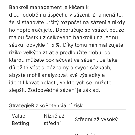
Bankroll management je klíčem k
dlouhodobému úspěchu v sázení. Znamená to,
že si stanovíte určitý rozpočet na sázení a nikdy
ho nepřekračujete. Doporučuje se vsázet pouze
malou částku z celkového bankrollu na jednu
sázku, obvykle 1-5 %. Díky tomu minimalizujete
riziko velkých ztrát a prodloužíte dobu, po
kterou můžete pokračovat ve sázení. Je také
důležité vést si záznamy o svých sázkách,
abyste mohli analyzovat své výsledky a
identifikovat oblasti, ve kterých se můžete
zlepšit. Zodpovědné sázení je základ.
StrategieRizikoPotenciální zisk
Value
Nízké až
Střední až vysoký
Betting
střední