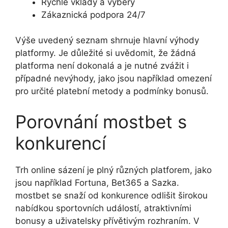
Rychlé vklady a výběry
Zákaznická podpora 24/7
Výše uvedený seznam shrnuje hlavní výhody
platformy. Je důležité si uvědomit, že žádná
platforma není dokonalá a je nutné zvážit i
případné nevýhody, jako jsou například omezení
pro určité platební metody a podmínky bonusů.
Porovnání mostbet s
konkurencí
Trh online sázení je plný různých platforem, jako
jsou například Fortuna, Bet365 a Sazka.
mostbet se snaží od konkurence odlišit širokou
nabídkou sportovních událostí, atraktivními
bonusy a uživatelsky přívětivým rozhraním. V