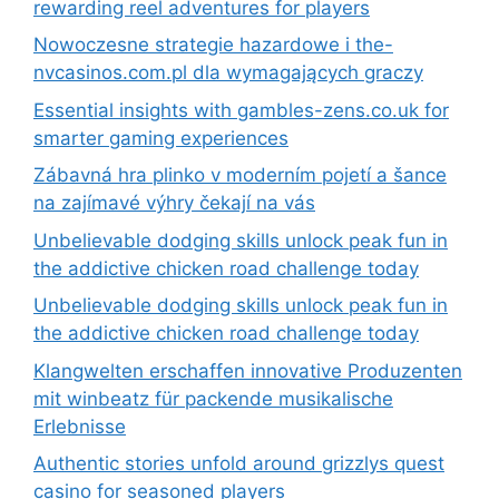
rewarding reel adventures for players
Nowoczesne strategie hazardowe i the-
nvcasinos.com.pl dla wymagających graczy
Essential insights with gambles-zens.co.uk for
smarter gaming experiences
Zábavná hra plinko v moderním pojetí a šance
na zajímavé výhry čekají na vás
Unbelievable dodging skills unlock peak fun in
the addictive chicken road challenge today
Unbelievable dodging skills unlock peak fun in
the addictive chicken road challenge today
Klangwelten erschaffen innovative Produzenten
mit winbeatz für packende musikalische
Erlebnisse
Authentic stories unfold around grizzlys quest
casino for seasoned players