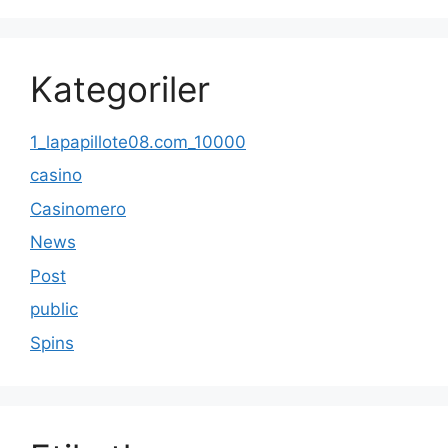
Kategoriler
1_lapapillote08.com_10000
casino
Casinomero
News
Post
public
Spins