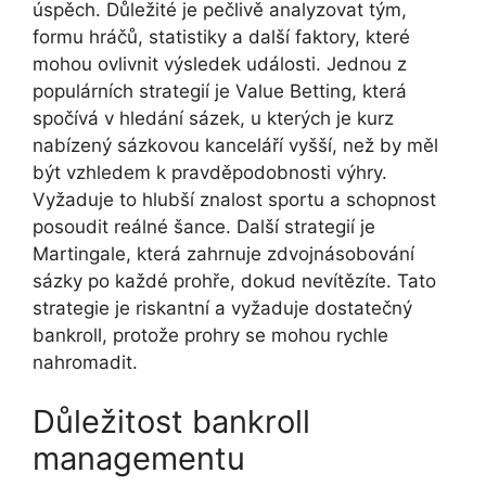
úspěch. Důležité je pečlivě analyzovat tým,
formu hráčů, statistiky a další faktory, které
mohou ovlivnit výsledek události. Jednou z
populárních strategií je Value Betting, která
spočívá v hledání sázek, u kterých je kurz
nabízený sázkovou kanceláří vyšší, než by měl
být vzhledem k pravděpodobnosti výhry.
Vyžaduje to hlubší znalost sportu a schopnost
posoudit reálné šance. Další strategií je
Martingale, která zahrnuje zdvojnásobování
sázky po každé prohře, dokud nevítězíte. Tato
strategie je riskantní a vyžaduje dostatečný
bankroll, protože prohry se mohou rychle
nahromadit.
Důležitost bankroll
managementu