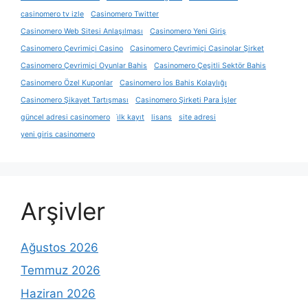
casinomero tv izle
Casinomero Twitter
Casinomero Web Sitesi Anlaşılması
Casinomero Yeni Giriş
Casinomero Çevrimiçi Casino
Casinomero Çevrimiçi Casinolar Şirket
Casinomero Çevrimiçi Oyunlar Bahis
Casinomero Çeşitli Sektör Bahis
Casinomero Özel Kuponlar
Casinomero İos Bahis Kolaylığı
Casinomero Şikayet Tartışması
Casinomero Şirketi Para İşler
güncel adresi casinomero
i̇lk kayıt
lisans
site adresi
yeni giris casinomero
Arşivler
Ağustos 2026
Temmuz 2026
Haziran 2026