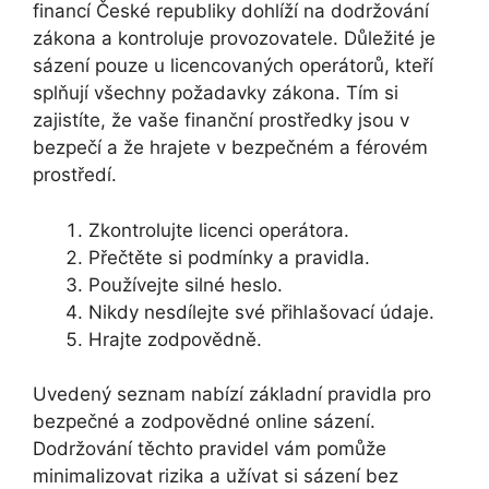
financí České republiky dohlíží na dodržování
zákona a kontroluje provozovatele. Důležité je
sázení pouze u licencovaných operátorů, kteří
splňují všechny požadavky zákona. Tím si
zajistíte, že vaše finanční prostředky jsou v
bezpečí a že hrajete v bezpečném a férovém
prostředí.
Zkontrolujte licenci operátora.
Přečtěte si podmínky a pravidla.
Používejte silné heslo.
Nikdy nesdílejte své přihlašovací údaje.
Hrajte zodpovědně.
Uvedený seznam nabízí základní pravidla pro
bezpečné a zodpovědné online sázení.
Dodržování těchto pravidel vám pomůže
minimalizovat rizika a užívat si sázení bez