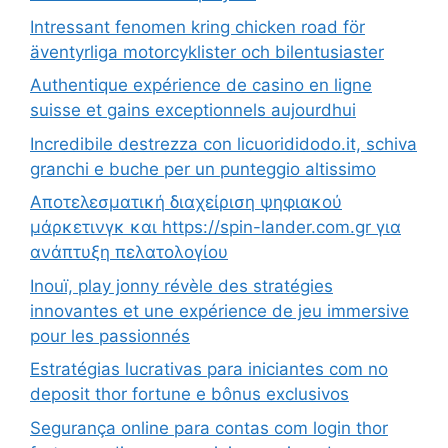
Intressant fenomen kring chicken road för
äventyrliga motorcyklister och bilentusiaster
Authentique expérience de casino en ligne
suisse et gains exceptionnels aujourdhui
Incredibile destrezza con licuorididodo.it, schiva
granchi e buche per un punteggio altissimo
Αποτελεσματική διαχείριση ψηφιακού
μάρκετινγκ και https://spin-lander.com.gr για
ανάπτυξη πελατολογίου
Inouï, play jonny révèle des stratégies
innovantes et une expérience de jeu immersive
pour les passionnés
Estratégias lucrativas para iniciantes com no
deposit thor fortune e bônus exclusivos
Segurança online para contas com login thor