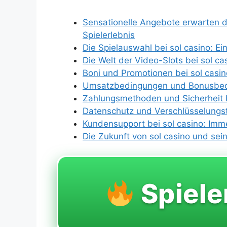
Sensationelle Angebote erwarten di
Spielerlebnis
Die Spielauswahl bei sol casino: Ei
Die Welt der Video-Slots bei sol ca
Boni und Promotionen bei sol casin
Umsatzbedingungen und Bonusbed
Zahlungsmethoden und Sicherheit b
Datenschutz und Verschlüsselungs
Kundensupport bei sol casino: Imme
Die Zukunft von sol casino und sein
Spiel