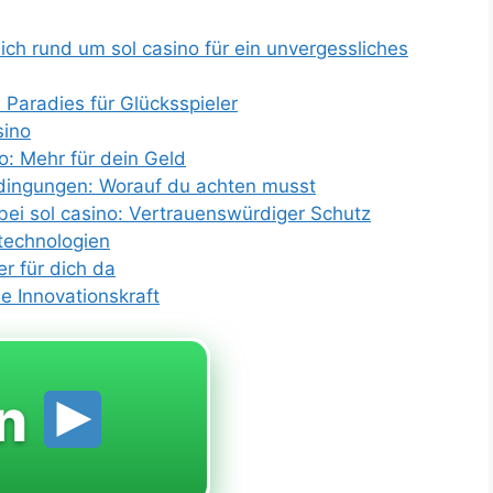
ch rund um sol casino für ein unvergessliches
n Paradies für Glücksspieler
sino
o: Mehr für dein Geld
ingungen: Worauf du achten musst
ei sol casino: Vertrauenswürdiger Schutz
technologien
r für dich da
e Innovationskraft
en