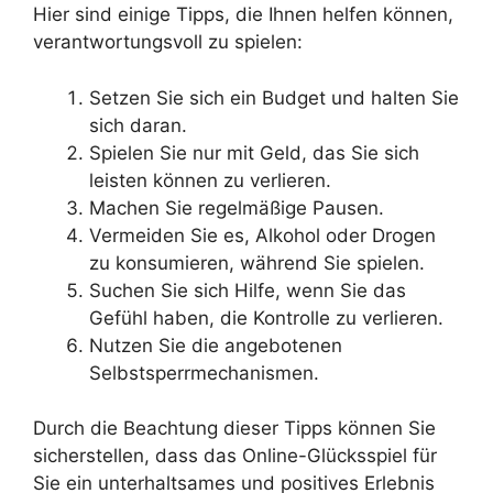
Hier sind einige Tipps, die Ihnen helfen können,
verantwortungsvoll zu spielen:
Setzen Sie sich ein Budget und halten Sie
sich daran.
Spielen Sie nur mit Geld, das Sie sich
leisten können zu verlieren.
Machen Sie regelmäßige Pausen.
Vermeiden Sie es, Alkohol oder Drogen
zu konsumieren, während Sie spielen.
Suchen Sie sich Hilfe, wenn Sie das
Gefühl haben, die Kontrolle zu verlieren.
Nutzen Sie die angebotenen
Selbstsperrmechanismen.
Durch die Beachtung dieser Tipps können Sie
sicherstellen, dass das Online-Glücksspiel für
Sie ein unterhaltsames und positives Erlebnis