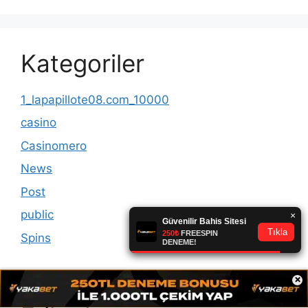
Kategoriler
1_lapapillote08.com_10000
casino
Casinomero
News
Post
public
Spins
×