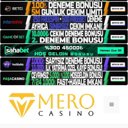
İçeriğe
atla
Menü