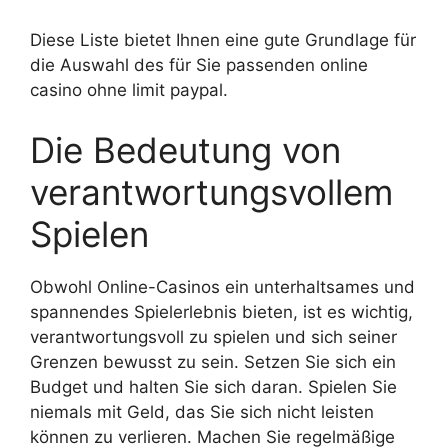
Diese Liste bietet Ihnen eine gute Grundlage für
die Auswahl des für Sie passenden online
casino ohne limit paypal.
Die Bedeutung von
verantwortungsvollem
Spielen
Obwohl Online-Casinos ein unterhaltsames und
spannendes Spielerlebnis bieten, ist es wichtig,
verantwortungsvoll zu spielen und sich seiner
Grenzen bewusst zu sein. Setzen Sie sich ein
Budget und halten Sie sich daran. Spielen Sie
niemals mit Geld, das Sie sich nicht leisten
können zu verlieren. Machen Sie regelmäßige