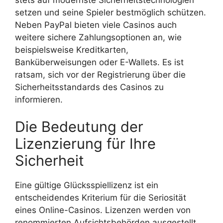
setzen und seine Spieler bestmöglich schützen.
Neben PayPal bieten viele Casinos auch
weitere sichere Zahlungsoptionen an, wie
beispielsweise Kreditkarten,
Banküberweisungen oder E-Wallets. Es ist
ratsam, sich vor der Registrierung über die
Sicherheitsstandards des Casinos zu
informieren.
Die Bedeutung der
Lizenzierung für Ihre
Sicherheit
Eine gültige Glücksspiellizenz ist ein
entscheidendes Kriterium für die Seriosität
eines Online-Casinos. Lizenzen werden von
renommierten Aufsichtsbehörden ausgestellt,