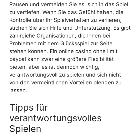
Pausen und vermeiden Sie es, sich in das Spiel
zu vertiefen. Wenn Sie das Gefühl haben, die
Kontrolle über Ihr Spielverhalten zu verlieren,
suchen Sie sich Hilfe und Unterstützung. Es gibt
zahlreiche Organisationen, die Ihnen bei
Problemen mit dem Glücksspiel zur Seite
stehen können. Ein online casino ohne limit
paypal kann zwar eine größere Flexibilität
bieten, aber es ist dennoch wichtig,
verantwortungsvoll zu spielen und sich nicht
von den vermeintlichen Vorteilen blenden zu
lassen.
Tipps für
verantwortungsvolles
Spielen