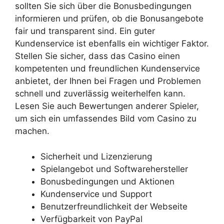
sollten Sie sich über die Bonusbedingungen
informieren und prüfen, ob die Bonusangebote
fair und transparent sind. Ein guter
Kundenservice ist ebenfalls ein wichtiger Faktor.
Stellen Sie sicher, dass das Casino einen
kompetenten und freundlichen Kundenservice
anbietet, der Ihnen bei Fragen und Problemen
schnell und zuverlässig weiterhelfen kann.
Lesen Sie auch Bewertungen anderer Spieler,
um sich ein umfassendes Bild vom Casino zu
machen.
Sicherheit und Lizenzierung
Spielangebot und Softwarehersteller
Bonusbedingungen und Aktionen
Kundenservice und Support
Benutzerfreundlichkeit der Webseite
Verfügbarkeit von PayPal