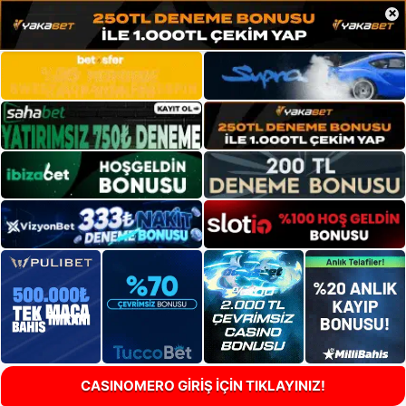
×
CASINOMERO GİRİŞ İÇİN TIKLAYINIZ!