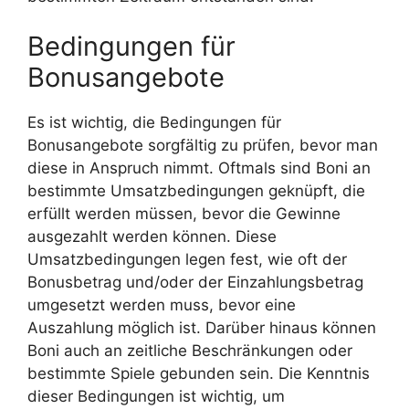
Bedingungen für
Bonusangebote
Es ist wichtig, die Bedingungen für
Bonusangebote sorgfältig zu prüfen, bevor man
diese in Anspruch nimmt. Oftmals sind Boni an
bestimmte Umsatzbedingungen geknüpft, die
erfüllt werden müssen, bevor die Gewinne
ausgezahlt werden können. Diese
Umsatzbedingungen legen fest, wie oft der
Bonusbetrag und/oder der Einzahlungsbetrag
umgesetzt werden muss, bevor eine
Auszahlung möglich ist. Darüber hinaus können
Boni auch an zeitliche Beschränkungen oder
bestimmte Spiele gebunden sein. Die Kenntnis
dieser Bedingungen ist wichtig, um