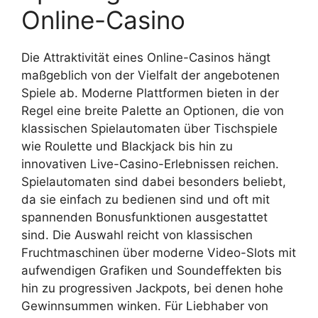
Online-Casino
Die Attraktivität eines Online-Casinos hängt
maßgeblich von der Vielfalt der angebotenen
Spiele ab. Moderne Plattformen bieten in der
Regel eine breite Palette an Optionen, die von
klassischen Spielautomaten über Tischspiele
wie Roulette und Blackjack bis hin zu
innovativen Live-Casino-Erlebnissen reichen.
Spielautomaten sind dabei besonders beliebt,
da sie einfach zu bedienen sind und oft mit
spannenden Bonusfunktionen ausgestattet
sind. Die Auswahl reicht von klassischen
Fruchtmaschinen über moderne Video-Slots mit
aufwendigen Grafiken und Soundeffekten bis
hin zu progressiven Jackpots, bei denen hohe
Gewinnsummen winken. Für Liebhaber von