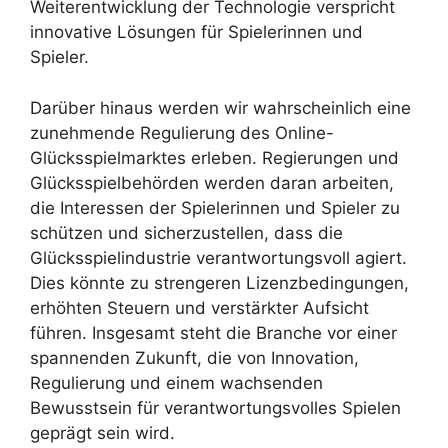
Weiterentwicklung der Technologie verspricht
innovative Lösungen für Spielerinnen und
Spieler.
Darüber hinaus werden wir wahrscheinlich eine
zunehmende Regulierung des Online-
Glücksspielmarktes erleben. Regierungen und
Glücksspielbehörden werden daran arbeiten,
die Interessen der Spielerinnen und Spieler zu
schützen und sicherzustellen, dass die
Glücksspielindustrie verantwortungsvoll agiert.
Dies könnte zu strengeren Lizenzbedingungen,
erhöhten Steuern und verstärkter Aufsicht
führen. Insgesamt steht die Branche vor einer
spannenden Zukunft, die von Innovation,
Regulierung und einem wachsenden
Bewusstsein für verantwortungsvolles Spielen
geprägt sein wird.