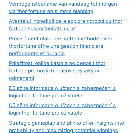
Vermogenstoename van vandaag tot morgen
via thor fortune en slimme planning
Avantajul incredibil de a explora norocul cu thor
fortune și oportunități unice
Précisément élaborée, cette méthode avec
thorfortune offre une gestion financière
performante et durable
Príležitosti online kasín a no deposit thor
fortune pre nových hráčov s vysokými
odmenami
Důležité informace o účtech a zabezpečení s
login thor fortune pro uživatele
Důležité informace o účtech a zabezpečení s
login thor fortune pro uživatele
Strategic gameplay and plinko offer insights into
probability and maximizing potential winnings