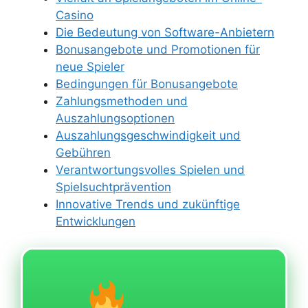
Casino
Die Bedeutung von Software-Anbietern
Bonusangebote und Promotionen für
neue Spieler
Bedingungen für Bonusangebote
Zahlungsmethoden und
Auszahlungsoptionen
Auszahlungsgeschwindigkeit und
Gebühren
Verantwortungsvolles Spielen und
Spielsuchtprävention
Innovative Trends und zukünftige
Entwicklungen