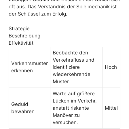
oft aus. Das Verständnis der Spielmechanik ist
der Schlüssel zum Erfolg.
Strategie
Beschreibung
Effektivität
Beobachte den
Verkehrsfluss und
Verkehrsmuster
identifiziere
Hoch
erkennen
wiederkehrende
Muster.
Warte auf größere
Lücken im Verkehr,
Geduld
anstatt riskante
Mittel
bewahren
Manöver zu
versuchen.