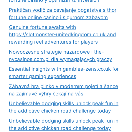
fortune casino y optimizar tu inversión
Praktičan vodič za osvajanje bogatstva s thor
fortune online casino i sigurnom zabavom
Genuine fortune awaits with
https://slotmonster-unitedkingdom.co.uk and
rewarding reel adventures for players
Nowoczesne strategie hazardowe i the-
nvcasinos.com.pl dla wymagających graczy
Essential insights with gambles-zens.co.uk for
smarter gaming experiences
Zábavná hra plinko v moderním pojetí a šance
na zajímavé výhry čekají na vás
Unbelievable dodging skills unlock peak fun in
the addictive chicken road challenge today
Unbelievable dodging skills unlock peak fun in
the addictive chicken road challenge today