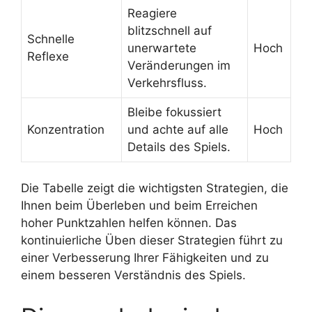
Reagiere
blitzschnell auf
Schnelle
unerwartete
Hoch
Reflexe
Veränderungen im
Verkehrsfluss.
Bleibe fokussiert
Konzentration
und achte auf alle
Hoch
Details des Spiels.
Die Tabelle zeigt die wichtigsten Strategien, die
Ihnen beim Überleben und beim Erreichen
hoher Punktzahlen helfen können. Das
kontinuierliche Üben dieser Strategien führt zu
einer Verbesserung Ihrer Fähigkeiten und zu
einem besseren Verständnis des Spiels.