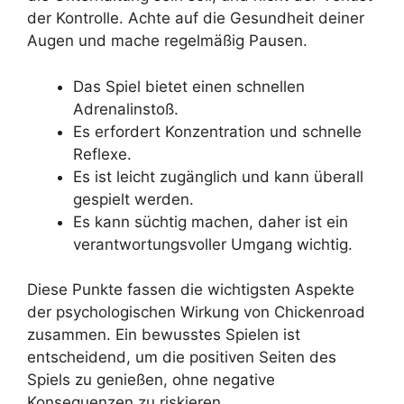
der Kontrolle. Achte auf die Gesundheit deiner
Augen und mache regelmäßig Pausen.
Das Spiel bietet einen schnellen
Adrenalinstoß.
Es erfordert Konzentration und schnelle
Reflexe.
Es ist leicht zugänglich und kann überall
gespielt werden.
Es kann süchtig machen, daher ist ein
verantwortungsvoller Umgang wichtig.
Diese Punkte fassen die wichtigsten Aspekte
der psychologischen Wirkung von Chickenroad
zusammen. Ein bewusstes Spielen ist
entscheidend, um die positiven Seiten des
Spiels zu genießen, ohne negative
Konsequenzen zu riskieren.