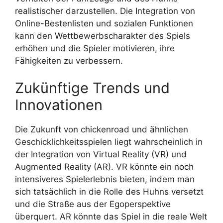
realistischer darzustellen. Die Integration von
Online-Bestenlisten und sozialen Funktionen
kann den Wettbewerbscharakter des Spiels
erhöhen und die Spieler motivieren, ihre
Fähigkeiten zu verbessern.
Zukünftige Trends und
Innovationen
Die Zukunft von chickenroad und ähnlichen
Geschicklichkeitsspielen liegt wahrscheinlich in
der Integration von Virtual Reality (VR) und
Augmented Reality (AR). VR könnte ein noch
intensiveres Spielerlebnis bieten, indem man
sich tatsächlich in die Rolle des Huhns versetzt
und die Straße aus der Egoperspektive
überquert. AR könnte das Spiel in die reale Welt