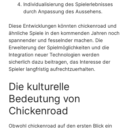
Individualisierung des Spielerlebnisses
durch Anpassung des Aussehens.
Diese Entwicklungen könnten chickenroad und
ähnliche Spiele in den kommenden Jahren noch
spannender und fesselnder machen. Die
Erweiterung der Spielmöglichkeiten und die
Integration neuer Technologien werden
sicherlich dazu beitragen, das Interesse der
Spieler langfristig aufrechtzuerhalten.
Die kulturelle
Bedeutung von
Chickenroad
Obwohl chickenroad auf den ersten Blick ein