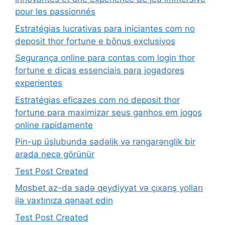
pour les passionnés
Estratégias lucrativas para iniciantes com no
deposit thor fortune e bônus exclusivos
Segurança online para contas com login thor
fortune e dicas essenciais para jogadores
experientes
Estratégias eficazes com no deposit thor
fortune para maximizar seus ganhos em jogos
online rapidamente
Pin-up üslubunda sadəlik və rəngarənglik bir
arada necə görünür
Test Post Created
Mosbet az-da sadə qeydiyyat və çıxarış yolları
ilə vaxtınıza qənaət edin
Test Post Created