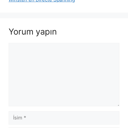
Yorum yapın
Yorum
İsim