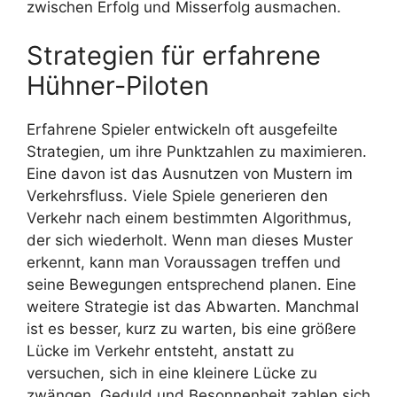
zwischen Erfolg und Misserfolg ausmachen.
Strategien für erfahrene
Hühner-Piloten
Erfahrene Spieler entwickeln oft ausgefeilte
Strategien, um ihre Punktzahlen zu maximieren.
Eine davon ist das Ausnutzen von Mustern im
Verkehrsfluss. Viele Spiele generieren den
Verkehr nach einem bestimmten Algorithmus,
der sich wiederholt. Wenn man dieses Muster
erkennt, kann man Voraussagen treffen und
seine Bewegungen entsprechend planen. Eine
weitere Strategie ist das Abwarten. Manchmal
ist es besser, kurz zu warten, bis eine größere
Lücke im Verkehr entsteht, anstatt zu
versuchen, sich in eine kleinere Lücke zu
zwängen. Geduld und Besonnenheit zahlen sich