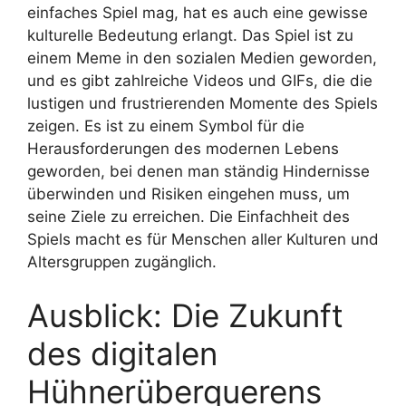
einfaches Spiel mag, hat es auch eine gewisse
kulturelle Bedeutung erlangt. Das Spiel ist zu
einem Meme in den sozialen Medien geworden,
und es gibt zahlreiche Videos und GIFs, die die
lustigen und frustrierenden Momente des Spiels
zeigen. Es ist zu einem Symbol für die
Herausforderungen des modernen Lebens
geworden, bei denen man ständig Hindernisse
überwinden und Risiken eingehen muss, um
seine Ziele zu erreichen. Die Einfachheit des
Spiels macht es für Menschen aller Kulturen und
Altersgruppen zugänglich.
Ausblick: Die Zukunft
des digitalen
Hühnerüberquerens